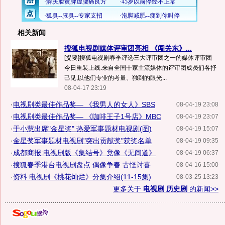
相关新闻
搜狐电视剧媒体评审团亮相 《闯关东》...
[提要]搜狐电视剧春季评选三大评审团之一的媒体评审团
今日重装上线.来自全国十家主流媒体的评审团成员们各抒
己见,以他们专业的考量、独到的眼光...
08-04-17 23:19
·
电视剧类最佳作品奖— 《我男人的女人》SBS
08-04-19 23:08
·
电视剧类最佳作品奖— 《咖啡王子1号店》MBC
08-04-19 23:07
·
于小慧出席"金星奖" 热爱军事题材电视剧(图)
08-04-19 15:07
·
金星奖军事题材电视剧"突出贡献奖"获奖名单
08-04-19 09:35
·
成都商报:电视剧版《集结号》竟像《无间道》
08-04-19 06:37
·
搜狐春季港台电视剧盘点:偶像争春 古怪讨喜
08-04-16 15:00
·
资料:电视剧《桃花灿烂》分集介绍(11-15集)
08-03-25 13:23
更多关于
电视剧 历史剧
的新闻>>