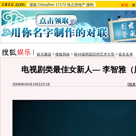
搜狐
ChinaRen
17173
焦点房地产
搜狗
新闻
-
体
娱乐频道
>
搜狐韩娱
>
第44届韩国百想艺术大赏
>
提名名单
电视剧类最佳女新人— 李智雅（
2008年04月19日23:18
[
我来