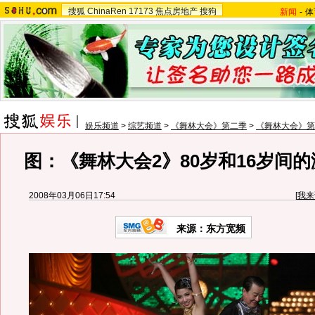
搜狐
ChinaRen
17173
焦点房地产
搜狗
新闻
-
体
娱乐频道
>
综艺频道
>
《舞林大会》第二季
>
《舞林大会》第
图：《舞林大会2》80岁和16岁间的
2008年03月06日17:54
[
我来
来源：东方宽频