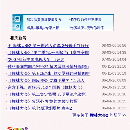
相关新闻
·
图:舞林大会2 第一期艺人名单 3号选手谷好好
08-03-06 16:56
·
《舞林大会》"第二季"风云再起 节目赛制安排
08-03-06 14:38
·
"2007创新中国电视大奖"点评词
07-05-10 14:04
·
钟丽缇陈志朋亲密搭档 超级盛典激情狂舞(图)
06-11-28 21:16
·
《舞林大会》第五场录制 熟女梁雁翎激情四射
06-11-03 16:19
·
《舞林大会》回应质疑 要将明星"打"回凡人
06-10-26 08:09
·
东方卫视、新娱乐启动全国版《舞林大会》
06-10-19 15:20
·
《舞林大会》第二集定妆照 八明星流光溢彩
06-10-18 16:36
·
《舞林大会》复活心切 黄帅戈替父拉票
06-04-10 18:25
·
《舞林大会》第七期现场图片:袁鸣2
06-04-10 18:22
更多关于
舞林大会2
的新闻>>