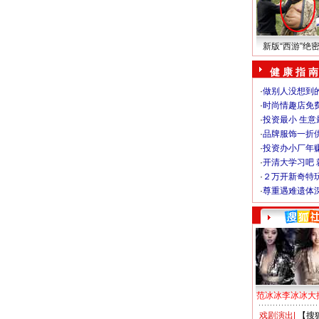
新版“西游”绝
健 康 指 南
·
做别人没想到的
·
时尚情趣店免
·
投资最小 生意
·
品牌服饰一折
·
投资办小厂年
·
开清大学习吧 
·
２万开新奇特
·
尊重遇难遗体
范冰冰李冰冰大
戏剧演出
|
【搜