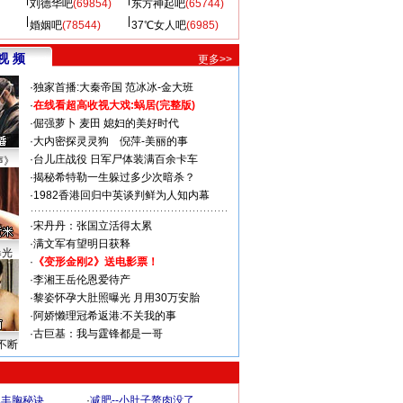
刘德华吧
(69854)
东方神起吧
(65744)
婚姻吧
(78544)
37℃女人吧
(6985)
视 频
更多>>
·
独家首播:大秦帝国
范冰冰-金大班
·
在线看超高收视大戏:
蜗居(完整版)
·
倔强萝卜
麦田
媳妇的美好时代
·
大内密探灵灵狗
倪萍-美丽的事
·
台儿庄战役 日军尸体装满百余卡车
声》
·
揭秘希特勒一生躲过多少次暗杀？
·
1982香港回归中英谈判鲜为人知内幕
·
宋丹丹：张国立活得太累
·
满文军有望明日获释
曝光
·
《变形金刚2》送电影票！
·
李湘王岳伦恩爱待产
·
黎姿怀孕大肚照曝光 月用30万安胎
·
阿娇懒理冠希返港:不关我的事
·
古巨基：我与霆锋都是一哥
不断
爆丰胸秘诀
·
减肥--小肚子赘肉没了