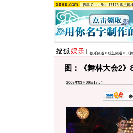
搜狐
ChinaRen
17173
焦点房
娱乐频道
>
综艺频道
>
《
图：《舞林大会2》8
2008年03月06日17:54
来