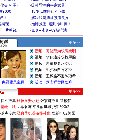
你尖叫(图)
·
吸引异性的秘密武器
3000
·
45岁以前停经不正常
不误！
·
解决脸黄脾虚腰痛良方
美展现！
·
泡脚减肥--瘦到你叫停！
起一片明镜
·
狐臭--腋臭--09新疗法
更多>>
对口相声集
杜拉拉升职记
张震讲故事
红楼梦
-精绝古城
世界名著
平凡的世界
货币战争2
毒杀毒专家
经典手机游游格斗集
福彩3D走势图