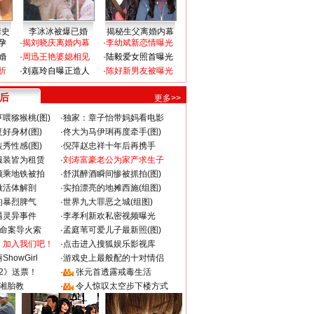
情史
李冰冰被爆已婚
揭秘生父离婚内幕
孕
·
揭刘晓庆离婚内幕
·
李幼斌新恋情曝光
婚
·
周迅王艳婆媳相见
·
陆毅爱女照首曝光
折
·
刘嘉玲自曝正造人
·
陈好新男友被曝光
 后
更多>>
喂猕猴桃(图)
·
独家：章子怡带妈妈看电影
好身材(图)
·
佟大为马伊琍再度牵手(图)
秀性感(图)
·
倪萍赵忠祥十年后再携手
服装皆为租赁
·
刘涛富豪老公为家产求生子
颜乘地铁被拍
·
舒淇醉酒瞬间惨被抓拍(图)
做活体解剖
·
实拍漂亮的地摊西施(组图)
的暴烈脾气
·
世界九大罪恶之城(组图)
遇灵异事件
·
李孝利新欢私密视频曝光
成命案导火索
·
孟庭苇可爱儿子最新照(图)
：加入我们吧！
·
点击进入搜狐娱乐影视库
howGirl
·
游戏史上最般配的十对情侣
2》送票！
·
张元首透露戒毒生活
湘胎教
·
令人惊叹太空步下楼方式