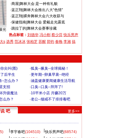
·
商屋
|
舞林大会:是一种有礼貌
·
蓝正翔
|
舞林大会推出八大"色情"
·
蓝正翔
|
裸奔舞林大会六大收获与
·
保健指南
|
舞林大会 爱戴走光露底
·
跳拉丁的
|
舞林大会赛事珍藏
曝光
热点标签：
刘德华
冯小刚
蔡少芬
快乐男声
大s
选秀
范冰冰
张柏芝
苏醒
郑钧
春晚
李湘
搞
你尖叫(图)
·
狐臭--腋臭--全球揭秘！
毁了后半生
·
更年期--卵巢早衰--绝经
--怎么办？
·
涵盖健康要闻健康生活导航
明星支招
·
口臭--口臭--拜拜了!
罩杯升级魔法
·
10平米小店 月赚20万
-怎么办？
·
老公--烟戒不了排排毒吧
说 吧
更多>>
5)
李宇春吧
(104510)
快乐男声吧
(68574)