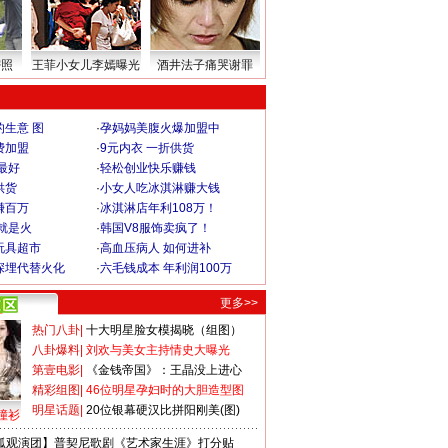
密照
王菲小女儿李嫣曝光
酒井法子痛哭谢罪
生意 图
·
孕妈妈美腹火爆加盟中
费加盟
·
9元内衣 一折供货
最好
·
轻松创业快乐赚钱
供货
·
小女人吃冰淇淋赚大钱
赚百万
·
冰淇淋店年利108万！
就是火
·
韩国V8服饰卖疯了！
玩具超市
·
高血压病人 如何进补
深埋代替火化
·
六毛钱成本 年利润100万
更多>>
热门八卦
|
十大明星脸女模揭晓（组图）
八卦爆料
|
刘欢与美女主持情史大曝光
第壹电影
|
《金钱帝国》：王晶没上进心
精彩组图
|
46位明星孕妇时的大胆造型图
明星话题
|
20位银幕硬汉比拼阳刚美(图)
撞衫
狐观演团】普契尼歌剧《艺术家生涯》打分贴