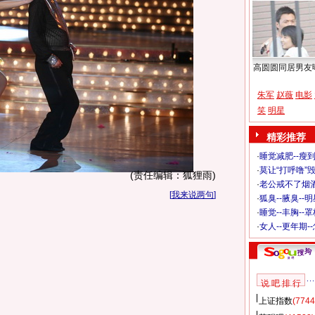
高圆圆同居男友
朱军
赵薇
电影
笑
明星
精彩推荐
·
睡觉减肥--瘦到
·
莫让“打呼噜”
(责任编辑：狐狸雨)
·
老公戒不了烟酒
[
我来说两句
]
·
狐臭--腋臭--
·
睡觉--丰胸--
·
女人--更年期-
说 吧 排 行
上证指数
(7744