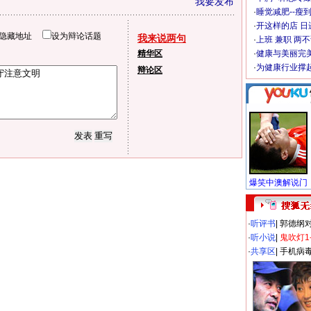
我要发布
·
睡觉减肥--瘦到
·
开这样的店 日进
隐藏地址
设为辩论话题
我来说两句
·
上班 兼职 两
精华区
·
健康与美丽完
·
为健康行业撑
辩论区
·
听评书
|
郭德纲
·
听小说
|
鬼吹灯1
·
共享区
|
手机病