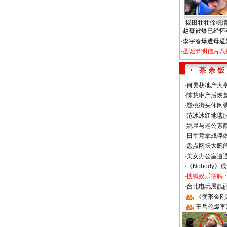
揭田壮壮徐帆
·
赵薇被爆已经怀
·
李宇春爆遭母逼
·
圣诞节明信片八
茶 余 饭
·
何炅获地产大亨
·
陈慧琳产后恢复
·
殷桃街头休闲装
·
范冰冰红地毯
·
姚晨与老公素
·
日军竟拿战俘
·
盘点网坛大腕
·
美女办公室遭
·
《Nobody》
·
搜狐娱乐招聘
·
台北电玩展靓丽S
·
《变形金刚
·
王岳伦爆李