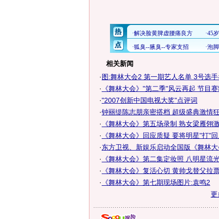
相关新闻
·
图:舞林大会2 第一期艺人名单 3号选
·
《舞林大会》"第二季"风云再起 节目
·
"2007创新中国电视大奖"点评词
·
钟丽缇陈志朋亲密搭档 超级盛典激情狂
·
《舞林大会》第五场录制 熟女梁雁翎
·
《舞林大会》回应质疑 要将明星"打"
·
东方卫视、新娱乐启动全国版《舞林大
·
《舞林大会》第二集定妆照 八明星流
·
《舞林大会》复活心切 黄帅戈替父拉
·
《舞林大会》第七期现场图片:袁鸣2
更