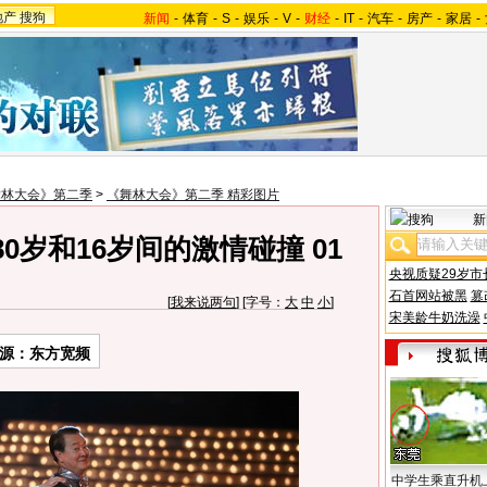
地产
搜狗
新闻
-
体育
-
S
-
娱乐
-
V
-
财经
-
IT
-
汽车
-
房产
-
家居
-
舞林大会》第二季
>
《舞林大会》第二季 精彩图片
新
0岁和16岁间的激情碰撞 01
央视质疑29岁市
石首网站被黑
篡
[
我来说两句
] [字号：
大
中
小
]
宋美龄牛奶洗澡
源：东方宽频
中学生乘直升机