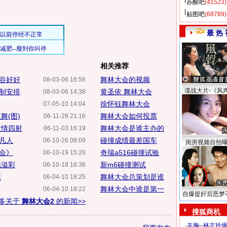
苏醒吧
(41523)
贴图吧
(68789)
最 热 
相关推荐
手谷好好
舞林大会的视频
08-03-06 16:56
谍战大片-《风
赛制安排
黄圣依 舞林大会
08-03-06 14:38
徐怀钰舞林大会
07-05-10 14:04
舞(图)
舞林大会如何投票
06-11-28 21:16
激情四射
舞林大会是谁主办的
06-11-03 16:19
回凡人
碰撞成绩最差国车
06-10-26 08:09
闺房视频自拍
会》
奇瑞a516碰撞试验
06-10-19 15:20
光溢彩
新m6碰撞测试
06-10-18 16:36
票
舞林大会总策划是谁
06-04-10 18:25
舞林大会中谁是第一
06-04-10 18:22
自爆捉奸后恶梦
多关于
舞林大会2
的新闻>>
搜狐商机
·
丰胸--林志玲