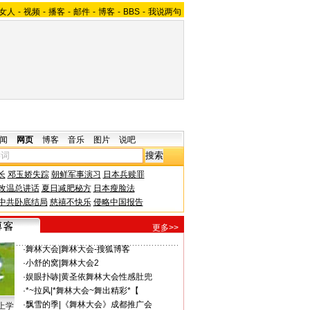
女人
-
视频
-
播客
-
邮件
-
博客
-
BBS
-
我说两句
闻
网页
博客
音乐
图片
说吧
长
邓玉娇失踪
朝鲜军事演习
日本兵赎罪
改温总讲话
夏日减肥秘方
日本瘦脸法
中共卧底结局
慈禧不快乐
侵略中国报告
更多>>
·
舞林大会
|
舞林大会-搜狐博客
·
小舒的窝
|
舞林大会2
·
娱眼扑哧
|
黄圣依舞林大会性感肚兜
·
*~拉风
|
*舞林大会~舞出精彩*【
·
飘雪的季
|
《舞林大会》成都推广会
上学