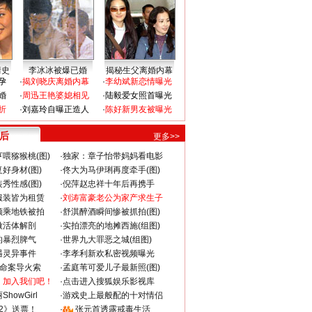
情史
李冰冰被爆已婚
揭秘生父离婚内幕
孕
·
揭刘晓庆离婚内幕
·
李幼斌新恋情曝光
婚
·
周迅王艳婆媳相见
·
陆毅爱女照首曝光
折
·
刘嘉玲自曝正造人
·
陈好新男友被曝光
 后
更多>>
喂猕猴桃(图)
·
独家：章子怡带妈妈看电影
好身材(图)
·
佟大为马伊琍再度牵手(图)
秀性感(图)
·
倪萍赵忠祥十年后再携手
服装皆为租赁
·
刘涛富豪老公为家产求生子
颜乘地铁被拍
·
舒淇醉酒瞬间惨被抓拍(图)
做活体解剖
·
实拍漂亮的地摊西施(组图)
的暴烈脾气
·
世界九大罪恶之城(组图)
遇灵异事件
·
李孝利新欢私密视频曝光
成命案导火索
·
孟庭苇可爱儿子最新照(图)
：加入我们吧！
·
点击进入搜狐娱乐影视库
howGirl
·
游戏史上最般配的十对情侣
2》送票！
·
张元首透露戒毒生活