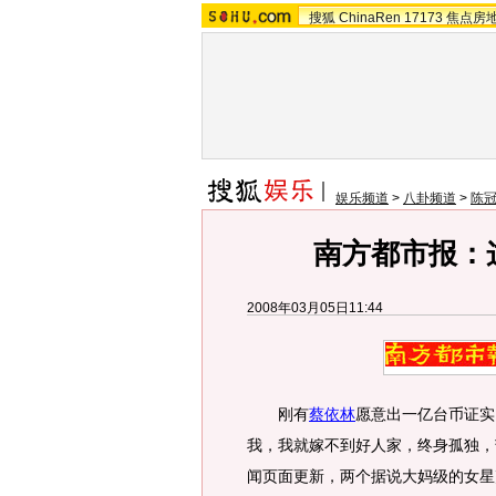
搜狐
ChinaRen
17173
焦点房
娱乐频道
>
八卦频道
>
陈冠
南方都市报：这
2008年03月05日11:44
刚有
蔡依林
愿意出一亿台币证实
我，我就嫁不到好人家，终身孤独，
闻页面更新，两个据说大妈级的女星