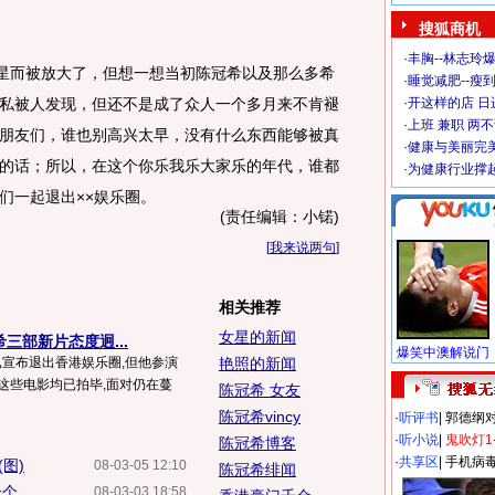
搜狐商机
·
丰胸--林志玲
星而被放大了，但想一想当初陈冠希以及那么多希
·
睡觉减肥--瘦到
私被人发现，但还不是成了众人一个多月来不肯褪
·
开这样的店 日进
·
上班 兼职 两
朋友们，谁也别高兴太早，没有什么东西能够被真
·
健康与美丽完
的话；所以，在这个你乐我乐大家乐的年代，谁都
·
为健康行业撑
们一起退出××娱乐圈。
(责任编辑：小锘)
[
我来说两句
]
相关推荐
女星的新闻
希三部新片态度迥...
已宣布退出香港娱乐圈,但他参演
艳照的新闻
这些电影均已拍毕,面对仍在蔓
陈冠希 女友
陈冠希vincy
·
听评书
|
郭德纲
·
听小说
|
鬼吹灯1
陈冠希博客
·
共享区
|
手机病
图)
08-03-05 12:10
陈冠希绯闻
...
08-03-03 18:58