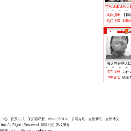
范冰冰李冰冰大
戏剧演出
|
【搜
热门连载
|
刘烨
每天在吞别人
漂在海外
|
为什
型男索女
|
晒晒
服中心
-
联系方式
-
保护隐私权
-
About SOHU
-
公司介绍
-
全部新闻
-
全部博文
Inc. All Rights Reserved. 搜狐公司
版权所有
报邮箱：
jubao@contact.sohu.com