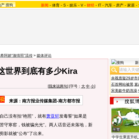
地产
搜狗
新闻
-
体育
-
S
-
娱乐
-
V
-
财经
-
IT
-
汽车
-
房产
-
家居
-
希阿娇“激情照”流传
>
媒体评论
新
世界到底有多少Kira
央视质疑29岁市
石首网站被黑
篡
[
我来说两句
] [字号：
大
中
小
]
宋美龄牛奶洗澡
来源：南方报业传媒集团-南方都市报
自己没有拍“艳照”，就有
萧亚轩
发毒誓“如果是
苦守寒窑，钱被骗光光”。两人话音还未落地，新
剪影就被“公布”了出来。
中学生乘直升机