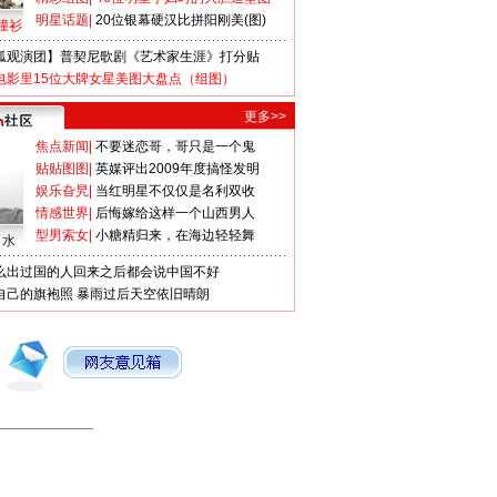
明星话题
|
20位银幕硬汉比拼阳刚美(图)
撞衫
狐观演团】普契尼歌剧《艺术家生涯》打分贴
电影里15位大牌女星美图大盘点（组图）
更多>>
焦点新闻
|
不要迷恋哥，哥只是一个鬼
贴贴图图
|
英媒评出2009年度搞怪发明
娱乐旮旯
|
当红明星不仅仅是名利双收
情感世界
|
后悔嫁给这样一个山西男人
型男索女
|
小糖精归来，在海边轻轻舞
口水
么出过国的人回来之后都会说中国不好
自己的旗袍照
暴雨过后天空依旧晴朗