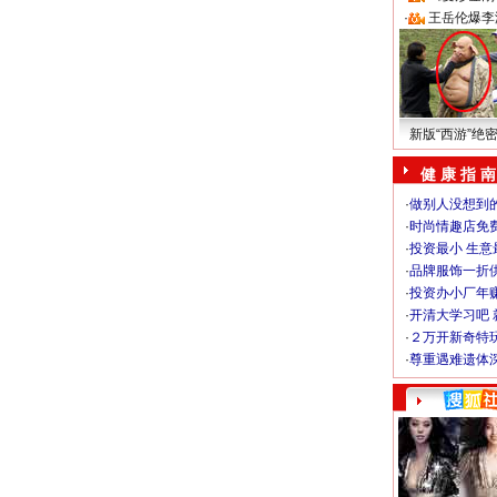
·
王岳伦爆李
新版“西游”绝
健 康 指 南
·
做别人没想到的
·
时尚情趣店免
·
投资最小 生意
·
品牌服饰一折
·
投资办小厂年
·
开清大学习吧 
·
２万开新奇特
·
尊重遇难遗体