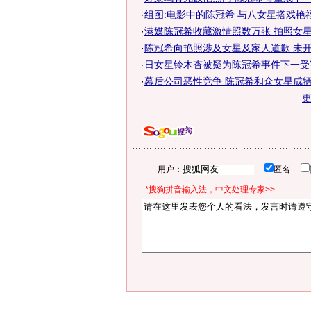
·
组图:电影中的陈冠希 与八女星搭戏艳
·
港媒陈冠希收藏激情照数万张 拍照女
·
陈冠希向艳照涉及女星及家人道歉 未开口
·
日女星铃木杏被疑为陈冠希事件下一受害
·
幕后公司恶性竞争 陈冠希和众女星成牺牲
用户：
匿名
*搜狗拼音输入法，中文处理专家>>