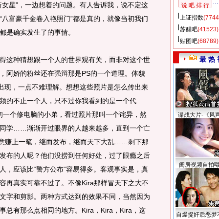
新女星”，一边想着的问题。有人告诉我，说不定这
说 吧 排 行
上证指数
(7744
“八富豪千金卷入艳照门”都是真的，就像当初我们
苏醒吧
(41523)
都是确实发生了的事情。
贴图吧
(68789)
最 热 
这种猜想跟一个人的世界观有关，而非对这个世
，阿娇的粉丝还在强辩那是PS的一个道理。体貌
”出现，一点不难理解。想想这些照片是怎么传出来
频的不止一个人，只不过你我看到的是一个代
，当初一个修电脑的小弟，看过照片那叫一个诧异，然
谍战大片-《风
同学……渐渐开过眼界的人越来越多，直到一个亡
玩意赚上一笔，继而发布，继而天下大乱……剩下那
发布的人呢？他们没捞到任何好处，过了眼瘾之后
闺房视频自拍
人，应该比“警方公布”容易得多。客观事实是，真
再真实可靠不过了。不像Kira那样冒天下之大不
文字和剪影。两种方式达到的效果不同，当然因为
有那么点相同的地方。Kira，Kira，Kira，这
自爆捉奸后恶梦