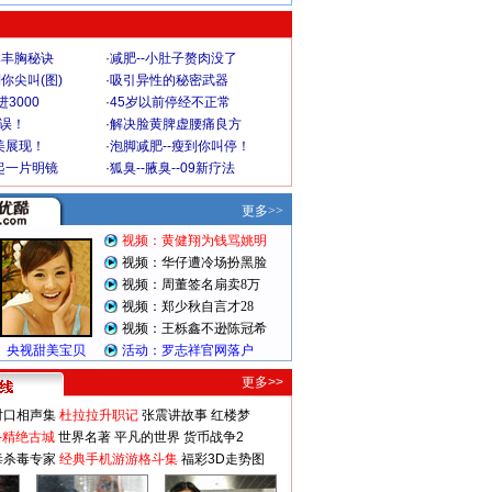
爆丰胸秘诀
·
减肥--小肚子赘肉没了
你尖叫(图)
·
吸引异性的秘密武器
3000
·
45岁以前停经不正常
不误！
·
解决脸黄脾虚腰痛良方
美展现！
·
泡脚减肥--瘦到你叫停！
起一片明镜
·
狐臭--腋臭--09新疗法
更多>>
对口相声集
杜拉拉升职记
张震讲故事
红楼梦
-精绝古城
世界名著
平凡的世界
货币战争2
毒杀毒专家
经典手机游游格斗集
福彩3D走势图