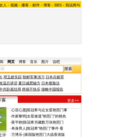
女人
-
视频
-
播客
-
邮件
-
博客
-
BBS
-
我说两句
闻
网页
博客
音乐
图片
说吧
长
邓玉娇失踪
朝鲜军事演习
日本兵赎罪
改温总讲话
夏日减肥秘方
日本瘦脸法
中共卧底结局
慈禧不快乐
侵略中国报告
更多>>
·
心语心愿
|
陈冠希与众女星艳照门事
·
作家黎明
|
女星难逃"艳照门"的桃色
·
夜平静
|
陈冠希另藏数万张艳照门
·
单身男人
|
陈冠希"艳照门"事件 看
·
万博乐-
|
泰国版艳照门大战香港版
上学