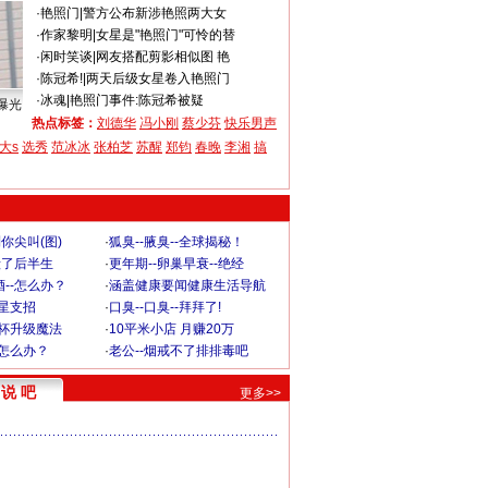
·
艳照门
|
警方公布新涉艳照两大女
·
作家黎明
|
女星是"艳照门"可怜的替
·
闲时笑谈
|
网友搭配剪影相似图 艳
·
陈冠希!
|
两天后级女星卷入艳照门
·
冰魂
|
艳照门事件:陈冠希被疑
曝光
热点标签：
刘德华
冯小刚
蔡少芬
快乐男声
大s
选秀
范冰冰
张柏芝
苏醒
郑钧
春晚
李湘
搞
你尖叫(图)
·
狐臭--腋臭--全球揭秘！
毁了后半生
·
更年期--卵巢早衰--绝经
--怎么办？
·
涵盖健康要闻健康生活导航
明星支招
·
口臭--口臭--拜拜了!
罩杯升级魔法
·
10平米小店 月赚20万
-怎么办？
·
老公--烟戒不了排排毒吧
说 吧
更多>>