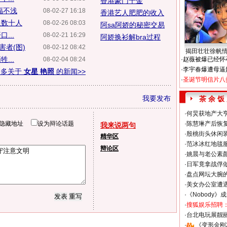
香港豪门千金
福不浅
08-02-27 16:18
香港艺人肥肥的收入
星数十人
08-02-26 08:03
阿sa阿娇的秘密交易
...
08-02-21 16:29
阿娇换衫解bra过程
者(图)
08-02-12 08:42
揭田壮壮徐帆
...
08-02-04 08:24
·
赵薇被爆已经怀
·
李宇春爆遭母逼
更多关于
女星 艳照
的新闻>>
·
圣诞节明信片八
我要发布
茶 余 饭
·
何炅获地产大亨
隐藏地址
设为辩论话题
·
陈慧琳产后恢复
我来说两句
·
殷桃街头休闲装
精华区
·
范冰冰红地毯
辩论区
·
姚晨与老公素
·
日军竟拿战俘
·
盘点网坛大腕
·
美女办公室遭
·
《Nobody》
·
搜狐娱乐招聘
·
台北电玩展靓丽S
·
《变形金刚