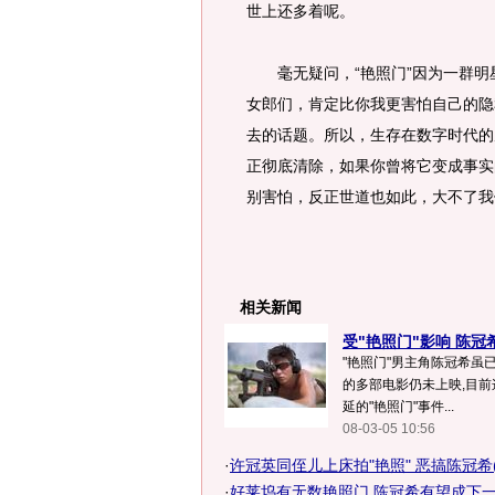
世上还多着呢。
毫无疑问，“艳照门”因为一群明
女郎们，肯定比你我更害怕自己的隐
去的话题。所以，生存在数字时代的
正彻底清除，如果你曾将它变成事实
别害怕，反正世道也如此，大不了我
相关新闻
受"艳照门"影响 陈冠
"艳照门"男主角陈冠希虽
的多部电影仍未上映,目前
延的"艳照门"事件...
08-03-05 10:56
·
许冠英同侄儿上床拍"艳照" 恶搞陈冠希(
·
好莱坞有无数艳照门 陈冠希有望成下一个