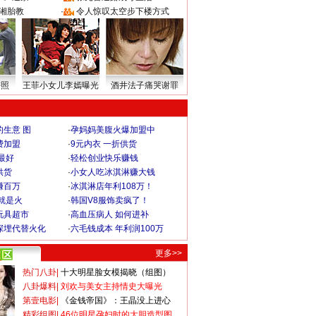
湘胎教
·
令人惊叹太空步下楼方式
密照
王菲小女儿李嫣曝光
酒井法子痛哭谢罪
生意 图
·
孕妈妈美腹火爆加盟中
费加盟
·
9元内衣 一折供货
最好
·
轻松创业快乐赚钱
供货
·
小女人吃冰淇淋赚大钱
赚百万
·
冰淇淋店年利108万！
就是火
·
韩国V8服饰卖疯了！
玩具超市
·
高血压病人 如何进补
深埋代替火化
·
六毛钱成本 年利润100万
更多>>
热门八卦
|
十大明星脸女模揭晓（组图）
八卦爆料
|
刘欢与美女主持情史大曝光
第壹电影
|
《金钱帝国》：王晶没上进心
精彩组图
|
46位明星孕妇时的大胆造型图