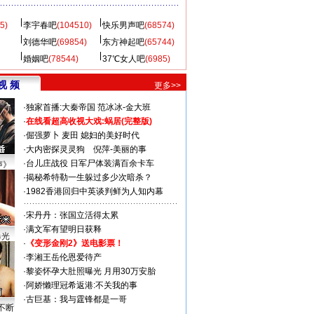
5)
李宇春吧
(104510)
快乐男声吧
(68574)
刘德华吧
(69854)
东方神起吧
(65744)
婚姻吧
(78544)
37℃女人吧
(6985)
视 频
更多>>
·
独家首播:大秦帝国
范冰冰-金大班
·
在线看超高收视大戏:
蜗居(完整版)
·
倔强萝卜
麦田
媳妇的美好时代
·
大内密探灵灵狗
倪萍-美丽的事
·
台儿庄战役 日军尸体装满百余卡车
声》
·
揭秘希特勒一生躲过多少次暗杀？
·
1982香港回归中英谈判鲜为人知内幕
·
宋丹丹：张国立活得太累
·
满文军有望明日获释
曝光
·
《变形金刚2》送电影票！
·
李湘王岳伦恩爱待产
·
黎姿怀孕大肚照曝光 月用30万安胎
·
阿娇懒理冠希返港:不关我的事
·
古巨基：我与霆锋都是一哥
不断