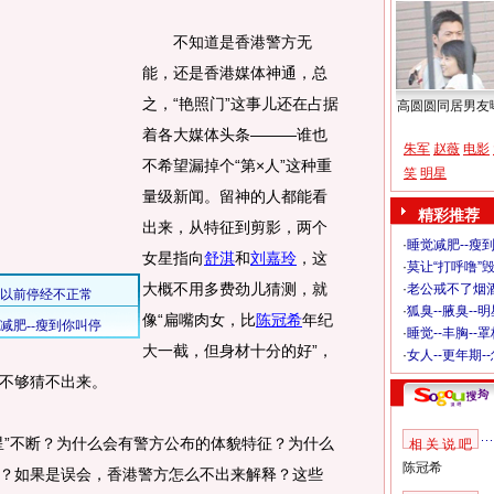
不知道是香港警方无
能，还是香港媒体神通，总
之，“艳照门”这事儿还在占据
高圆圆同居男友
着各大媒体头条―――谁也
朱军
赵薇
电影
不希望漏掉个“第×人”这种重
笑
明星
量级新闻。留神的人都能看
精彩推荐
出来，从特征到剪影，两个
·
睡觉减肥--瘦到
女星指向
舒淇
和
刘嘉玲
，这
·
莫让“打呼噜”
大概不用多费劲儿猜测，就
·
老公戒不了烟酒
·
狐臭--腋臭--
像“扁嘴肉女，比
陈冠希
年纪
·
睡觉--丰胸--
大一截，但身材十分的好”，
·
女人--更年期-
不够猜不出来。
”不断？为什么会有警方公布的体貌特征？为什么
相 关 说 吧
陈冠希
？如果是误会，香港警方怎么不出来解释？这些