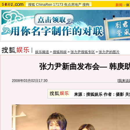
搜狐
ChinaRen
17173
焦点房地产
搜狗
新闻
-
体
娱乐频道
>
搜狐韩娱
>
张力尹搜狐专区
>
张力尹的图片
张力尹新曲发布会— 韩庚
2008年03月02日17:30
[
我来说
来源：搜狐娱乐 作者：摄影 关