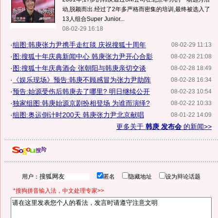
动,脱颖而出.经过了2年多严格而密集的培训,最终被选入了
13人组合Super Junior...
08-02-29 16:18
·
组图:韩庚张力尹携手走红毯 庆祝搜狐十周年
08-02-29 11:13
·
图:搜狐十年庆典新闻中心 韩庚张力尹开心合影
08-02-28 21:08
·
图:搜狐十年庆典酒会 张朝阳与韩庚亲切交谈
08-02-28 18:49
·
《娱乐现场》预告:韩庚不顾感冒为张力尹助阵
08-02-28 16:34
·
预告:始源受伤后韩庚去了哪里? 明日继续公开
08-02-23 10:54
·
独家组图:韩庚始源京剧扮相登场 为谁而演绎?
08-02-22 10:33
·
组图:奥运倒计时200天 韩庚张力尹北京献唱
08-01-22 14:09
更多关于
韩庚 发布会
的新闻>>
用户：
匿名
隐藏地址
设为辩论话题
*搜狗拼音输入法，中文处理专家>>