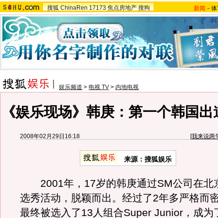
搜狐
ChinaRen
17173
焦点房地产
搜狗
新闻
-
体
娱乐频道
>
电视 TV
>
内地电视
《娱乐现场》韩庚：第一个韩国出
2008年02月29日16:18
[
我来说两
来源：搜狐娱乐
2001年，17岁的韩庚通过SM公司在北
选秀活动，脱颖而出。经过了2年多严格而
最终被选入了13人组合Super Junior，