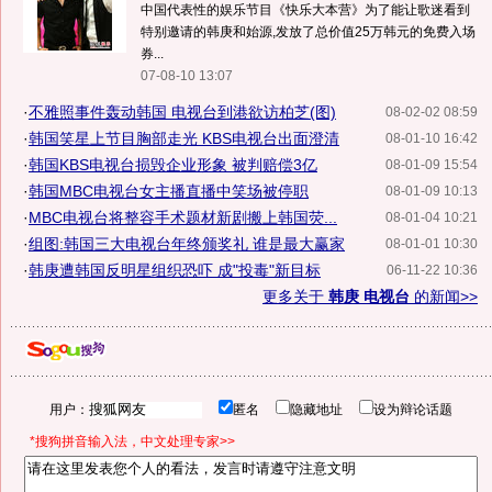
中国代表性的娱乐节目《快乐大本营》为了能让歌迷看到
特别邀请的韩庚和始源,发放了总价值25万韩元的免费入场
券...
07-08-10 13:07
·
不雅照事件轰动韩国 电视台到港欲访柏芝(图)
08-02-02 08:59
·
韩国笑星上节目胸部走光 KBS电视台出面澄清
08-01-10 16:42
·
韩国KBS电视台损毁企业形象 被判赔偿3亿
08-01-09 15:54
·
韩国MBC电视台女主播直播中笑场被停职
08-01-09 10:13
·
MBC电视台将整容手术题材新剧搬上韩国荧...
08-01-04 10:21
·
组图:韩国三大电视台年终颁奖礼 谁是最大赢家
08-01-01 10:30
·
韩庚遭韩国反明星组织恐吓 成"投毒"新目标
06-11-22 10:36
更多关于
韩庚 电视台
的新闻>>
用户：
匿名
隐藏地址
设为辩论话题
*搜狗拼音输入法，中文处理专家>>