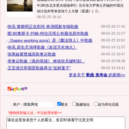
午2时在北京星光现场举行. 当天张力尹将公开她的中国活
动计划并带来首张个人大碟《星愿》(《I...
08-02-25 18:10
·
快讯:黄晓明正在彩排 将演唱新专辑歌曲
08-02-28 17:42
·
图:80奥斯卡 约翰-特拉沃塔公布最佳原作歌曲
08-02-25 12:27
·
《happy working song》是《魔法情人》中歌曲
08-02-25 10:02
·
快讯:原生态演绎歌曲《友谊天长地久》
08-02-24 21:07
·
张惠妹紫禁城高歌奥运歌曲
08-02-22 10:47
·
录奥运歌曲《真的英雄》 林依轮关键时刻...
08-02-20 08:38
·
王宝强元宵唱罢歌曲再当"送财童子"
08-02-19 18:41
更多关于
歌曲 发布会
的新闻>>
用户：
匿名
隐藏地址
设为辩论话题
*搜狗拼音输入法，中文处理专家>>