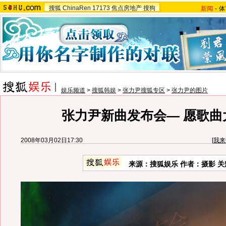
搜狐
ChinaRen
17173
焦点房地产
搜狗
新闻
-
体
娱乐频道
>
搜狐韩娱
>
张力尹搜狐专区
>
张力尹的图片
张力尹新曲发布会— 愿歌曲
2008年03月02日17:30
[
我来
来源：搜狐娱乐 作者：摄影 关