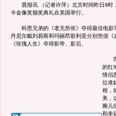
晨报讯 （记者许萍）北京时间昨日9时，
卡金像奖颁奖典礼在美国举行。
科恩兄弟的《老无所依》夺得最佳电影等
丹尼尔戴刘易斯和玛丽昂歌利亚分别凭借《
《玫瑰人生》夺得影帝、影后。
而
的红
情侣
位准
相，
美，
腕儿
和幸