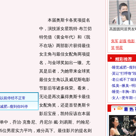
本届奥斯卡各奖项提名
中，演技派女星凯特·布兰切
高圆圆同居男友
特凭借《黄金年代》和《我
朱军
赵薇
电影
不在场》两部影片获得最佳
笑
明星
女主角与最佳女配角两项提
精彩推荐
名，与金球奖如出一辙。尤
·
睡觉减肥--瘦到
其是后者，为她带来金球奖
·
莫让“打呼噜”
最佳女主角以及威尼斯电影
·
老公戒不了烟酒
·
狐臭--腋臭--
节影后等诸多殊荣。看来，
·
睡觉--丰胸--
无论是再次赢得奥斯卡最佳
·
女人--更年期-
女配角奖，还是首登奥斯卡
最 热 
影后宝座，凯特应该在本届
中，乔治·克鲁尼、丹尼尔·戴·刘易斯、约翰尼·
森5位男星实力平均，难分高下。最佳影片的提名则