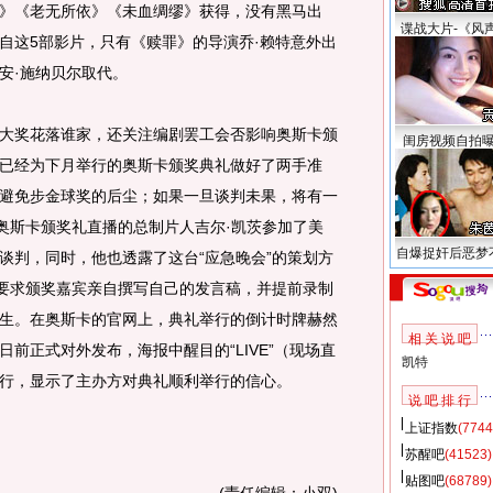
》《老无所依》《未血绸缪》获得，没有黑马出
谍战大片-《风
自这5部影片，只有《赎罪》的导演乔·赖特意外出
安·施纳贝尔取代。
奖花落谁家，还关注编剧罢工会否影响奥斯卡颁
闺房视频自拍
已经为下月举行的奥斯卡颁奖典礼做好了两手准
避免步金球奖的后尘；如果一旦谈判未果，将有一
届奥斯卡颁奖礼直播的总制片人吉尔·凯茨参加了美
自爆捉奸后恶梦
谈判，同时，他也透露了这台“应急晚会”的策划方
将要求颁奖嘉宾亲自撰写自己的发言稿，并提前录制
生。在奥斯卡的官网上，典礼举行的倒计时牌赫然
相 关 说 吧
前正式对外发布，海报中醒目的“LIVE”（现场直
凯特
行，显示了主办方对典礼顺利举行的信心。
说 吧 排 行
上证指数
(7744
苏醒吧
(41523)
贴图吧
(68789)