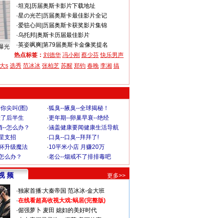
·
坦克
|
历届奥斯卡影片下载地址
·
星の光芒
|
历届奥斯卡最佳影片全记
·
爱驻心间
|
历届奥斯卡获奖影片集锦
·
乌托邦
|
奥斯卡历届最佳影片
·
英姿飒爽
|
第79届奥斯卡金像奖提名
曝光
热点标签：
刘德华
冯小刚
蔡少芬
快乐男声
大s
选秀
范冰冰
张柏芝
苏醒
郑钧
春晚
李湘
搞
你尖叫(图)
·
狐臭--腋臭--全球揭秘！
毁了后半生
·
更年期--卵巢早衰--绝经
--怎么办？
·
涵盖健康要闻健康生活导航
明星支招
·
口臭--口臭--拜拜了!
罩杯升级魔法
·
10平米小店 月赚20万
-怎么办？
·
老公--烟戒不了排排毒吧
视 频
更多>>
·
独家首播:大秦帝国
范冰冰-金大班
·
在线看超高收视大戏:
蜗居(完整版)
·
倔强萝卜
麦田
媳妇的美好时代