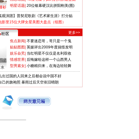
明星话题
|
20位银幕硬汉比拼阳刚美(图)
撞衫
狐观演团】普契尼歌剧《艺术家生涯》打分贴
电影里15位大牌女星美图大盘点（组图）
更多>>
焦点新闻
|
不要迷恋哥，哥只是一个鬼
贴贴图图
|
英媒评出2009年度搞怪发明
娱乐旮旯
|
当红明星不仅仅是名利双收
情感世界
|
后悔嫁给这样一个山西男人
型男索女
|
小糖精归来，在海边轻轻舞
口水
么出过国的人回来之后都会说中国不好
自己的旗袍照
暴雨过后天空依旧晴朗