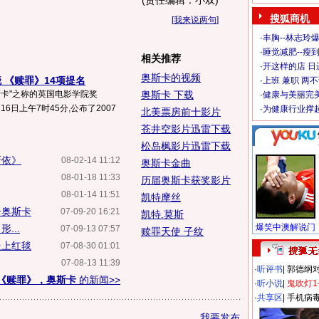
(责任编辑：小双)
搜狐商机
[
我来说两句
]
·
丰胸--林志玲
·
睡觉减肥--瘦到
相关推荐
·
开这样的店 日进
奥斯卡的视频
 《赎罪》14项提名
·
上班 兼职 两
斯卡"之称的英国电影学院奖
奥斯卡 下载
·
健康与美丽完
月16日上午7时45分,公布了2007
·
为健康行业撑
北美票房前十影片
苍井空影片迅雷下载
松岛枫影片迅雷下载
所依》
08-02-14 11:12
奥斯卡金曲
08-01-18 11:33
历届奥斯卡获奖影片
08-01-14 11:51
凯特摩丝
击奥斯卡
07-09-20 16:21
凯特.莫斯
...
07-09-13 07:57
赎罪天使 子纹
走上红毯
07-08-30 01:01
07-08-13 11:39
·
听评书
|
郭德纲
《赎罪》，奥斯卡
的新闻>>
·
听小说
|
鬼吹灯1
·
共享区
|
手机病
我要发布