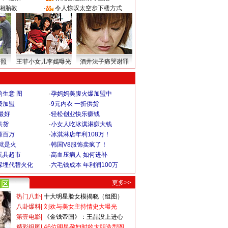
湘胎教
·
令人惊叹太空步下楼方式
密照
王菲小女儿李嫣曝光
酒井法子痛哭谢罪
生意 图
·
孕妈妈美腹火爆加盟中
费加盟
·
9元内衣 一折供货
最好
·
轻松创业快乐赚钱
供货
·
小女人吃冰淇淋赚大钱
赚百万
·
冰淇淋店年利108万！
就是火
·
韩国V8服饰卖疯了！
玩具超市
·
高血压病人 如何进补
深埋代替火化
·
六毛钱成本 年利润100万
更多>>
热门八卦
|
十大明星脸女模揭晓（组图）
八卦爆料
|
刘欢与美女主持情史大曝光
第壹电影
|
《金钱帝国》：王晶没上进心
精彩组图
|
46位明星孕妇时的大胆造型图