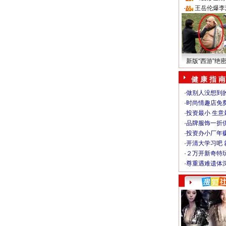
·
王岳伦爆李
新版“西游”绝
健 康 指 南
·
做别人没想到的
·
时尚情趣店免
·
投资最小 生意
·
品牌服饰一折
·
投资办小厂年
·
开清大学习吧 
·
２万开新奇特
·
尊重遇难遗体