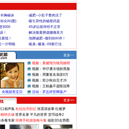
爆丰胸秘诀
·
减肥--小肚子赘肉没了
你尖叫(图)
·
吸引异性的秘密武器
3000
·
45岁以前停经不正常
不误！
·
解决脸黄脾虚腰痛良方
美展现！
·
泡脚减肥--瘦到你叫停！
起一片明镜
·
狐臭--腋臭--09新疗法
更多>>
对口相声集
杜拉拉升职记
张震讲故事
红楼梦
-精绝古城
世界名著
平凡的世界
货币战争2
毒杀毒专家
经典手机游游格斗集
福彩3D走势图