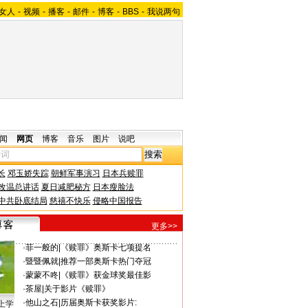
女人
-
视频
-
播客
-
邮件
-
博客
-
BBS
-
我说两句
闻
网页
博客
音乐
图片
说吧
长
邓玉娇失踪
朝鲜军事演习
日本兵赎罪
改温总讲话
夏日减肥秘方
日本瘦脸法
中共卧底结局
慈禧不快乐
侵略中国报告
更多>>
·
菲一般的
|
《赎罪》奥斯卡七项提名
·
暨暨佩就
|
推荐一部奥斯卡热门夺冠
·
蒙蒙不咚
|
《赎罪》获金球奖最佳影
·
茶屋
|
关于影片《赎罪》
·
他山之石
|
历届奥斯卡获奖影片:
上学