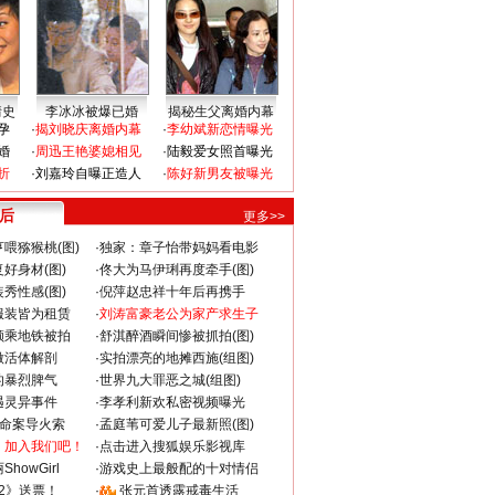
情史
李冰冰被爆已婚
揭秘生父离婚内幕
孕
·
揭刘晓庆离婚内幕
·
李幼斌新恋情曝光
婚
·
周迅王艳婆媳相见
·
陆毅爱女照首曝光
折
·
刘嘉玲自曝正造人
·
陈好新男友被曝光
 后
更多>>
喂猕猴桃(图)
·
独家：章子怡带妈妈看电影
好身材(图)
·
佟大为马伊琍再度牵手(图)
秀性感(图)
·
倪萍赵忠祥十年后再携手
服装皆为租赁
·
刘涛富豪老公为家产求生子
颜乘地铁被拍
·
舒淇醉酒瞬间惨被抓拍(图)
做活体解剖
·
实拍漂亮的地摊西施(组图)
的暴烈脾气
·
世界九大罪恶之城(组图)
遇灵异事件
·
李孝利新欢私密视频曝光
成命案导火索
·
孟庭苇可爱儿子最新照(图)
：加入我们吧！
·
点击进入搜狐娱乐影视库
howGirl
·
游戏史上最般配的十对情侣
2》送票！
·
张元首透露戒毒生活