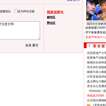
隐藏地址
设为辩论话题
我来说两句
精华区
辩论区
揭田壮壮徐帆
·
赵薇被爆已经怀
·
李宇春爆遭母逼
·
圣诞节明信片八
茶 余 饭
·
何炅获地产大亨
·
陈慧琳产后恢复
·
殷桃街头休闲装
·
范冰冰红地毯
·
姚晨与老公素
·
日军竟拿战俘
·
盘点网坛大腕
·
美女办公室遭
·
《Nobody》
·
搜狐娱乐招聘
·
台北电玩展靓丽S
·
《变形金刚