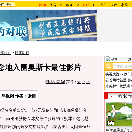
地产
搜狗
新闻
-
体育
-
S
-
娱乐
-
V
-
财经
-
IT
-
汽车
-
房产
-
家居
-
《赎罪》
>
最新动态
新
念地入围奥斯卡最佳影片
央视质疑29岁市
石首网站被黑
篡
[
我来说两句
] [字号：
大
中
小
]
宋美龄牛奶洗澡
：津报网 作者：张钢
提名名单出炉。《老无所依》和《未血绸缪》分
名，而刚刚获得金球奖最佳影片的《赎罪》毫无悬
红雷出演的哈萨克斯坦影片《蒙古王》入围最佳外
中学生乘直升机