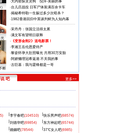
·
大内密探灵灵狗
倪萍-美丽的事
·
台儿庄战役 日军尸体装满百余卡车
声》
·
揭秘希特勒一生躲过多少次暗杀？
·
1982香港回归中英谈判鲜为人知内幕
·
宋丹丹：张国立活得太累
·
满文军有望明日获释
曝光
·
《变形金刚2》送电影票！
·
李湘王岳伦恩爱待产
·
黎姿怀孕大肚照曝光 月用30万安胎
·
阿娇懒理冠希返港:不关我的事
·
古巨基：我与霆锋都是一哥
不断
说 吧
更多>>
5)
李宇春吧
(104510)
快乐男声吧
(68574)
刘德华吧
(69854)
东方神起吧
(65744)
婚姻吧
(78544)
37℃女人吧
(6985)