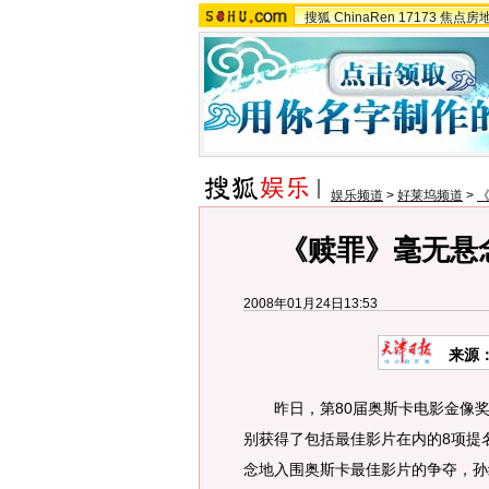
搜狐
ChinaRen
17173
焦点房
娱乐频道
>
好莱坞频道
>
《赎罪》毫无悬
2008年01月24日13:53
来源
昨日，第80届奥斯卡电影金像奖
别获得了包括最佳影片在内的8项提
念地入围奥斯卡最佳影片的争夺，孙