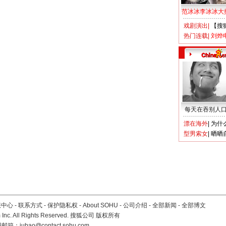
范冰冰李冰冰大
戏剧演出
|
【搜
热门连载
|
刘烨
每天在吞别人
漂在海外
|
为什
型男索女
|
晒晒
服中心
-
联系方式
-
保护隐私权
-
About SOHU
-
公司介绍
-
全部新闻
-
全部博文
Inc. All Rights Reserved. 搜狐公司
版权所有
报邮箱：
jubao@contact.sohu.com