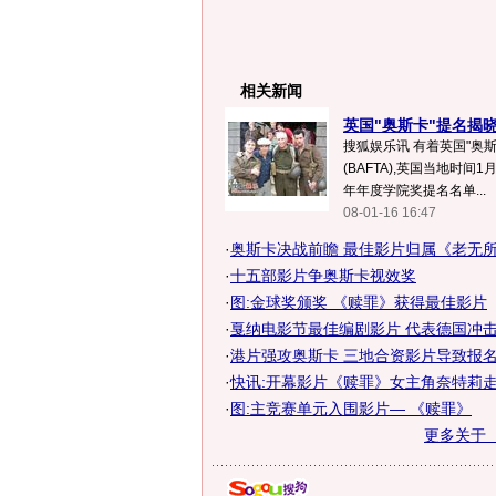
相关新闻
英国"奥斯卡"提名揭晓
搜狐娱乐讯 有着英国"奥
(BAFTA),英国当地时间1
年年度学院奖提名名单...
08-01-16 16:47
·
奥斯卡决战前瞻 最佳影片归属《老无
·
十五部影片争奥斯卡视效奖
·
图:金球奖颁奖 《赎罪》获得最佳影片
·
戛纳电影节最佳编剧影片 代表德国冲
·
港片强攻奥斯卡 三地合资影片导致报名形
·
快讯:开幕影片《赎罪》女主角奈特莉
·
图:主竞赛单元入围影片— 《赎罪》
更多关于