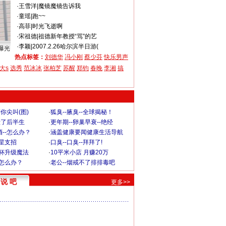
·
王雪洋
|
魔镜魔镜告诉我
·
童瑶
|
跑~~
·
高菲
|
时光飞逝啊
·
宋祖德
|
祖德新年教授“骂”的艺
·
李颖
|
2007.2.26哈尔滨半日游(
曝光
热点标签：
刘德华
冯小刚
蔡少芬
快乐男声
大s
选秀
范冰冰
张柏芝
苏醒
郑钧
春晚
李湘
搞
你尖叫(图)
·
狐臭--腋臭--全球揭秘！
毁了后半生
·
更年期--卵巢早衰--绝经
--怎么办？
·
涵盖健康要闻健康生活导航
明星支招
·
口臭--口臭--拜拜了!
罩杯升级魔法
·
10平米小店 月赚20万
-怎么办？
·
老公--烟戒不了排排毒吧
说 吧
更多>>