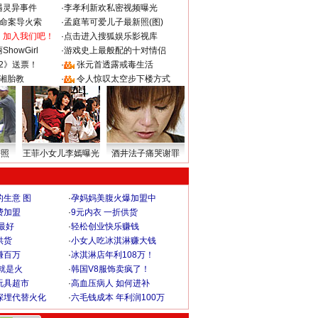
遇灵异事件
·
李孝利新欢私密视频曝光
成命案导火索
·
孟庭苇可爱儿子最新照(图)
：加入我们吧！
·
点击进入搜狐娱乐影视库
howGirl
·
游戏史上最般配的十对情侣
2》送票！
·
张元首透露戒毒生活
湘胎教
·
令人惊叹太空步下楼方式
密照
王菲小女儿李嫣曝光
酒井法子痛哭谢罪
生意 图
·
孕妈妈美腹火爆加盟中
费加盟
·
9元内衣 一折供货
最好
·
轻松创业快乐赚钱
供货
·
小女人吃冰淇淋赚大钱
赚百万
·
冰淇淋店年利108万！
就是火
·
韩国V8服饰卖疯了！
玩具超市
·
高血压病人 如何进补
深埋代替火化
·
六毛钱成本 年利润100万