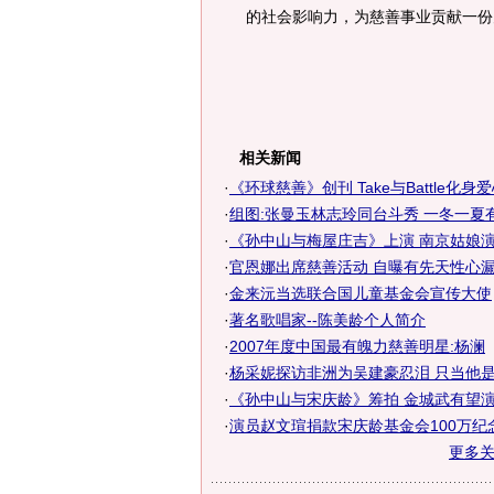
的社会影响力，为慈善事业贡献一份
相关新闻
·
《环球慈善》创刊 Take与Battle化身
·
组图:张曼玉林志玲同台斗秀 一冬一夏
·
《孙中山与梅屋庄吉》上演 南京姑娘
·
官恩娜出席慈善活动 自曝有先天性心漏
·
金来沅当选联合国儿童基金会宣传大使
·
著名歌唱家--陈美龄个人简介
·
2007年度中国最有魄力慈善明星:杨澜
·
杨采妮探访非洲为吴建豪忍泪 只当他是弟
·
《孙中山与宋庆龄》筹拍 金城武有望
·
演员赵文瑄捐款宋庆龄基金会100万纪
更多