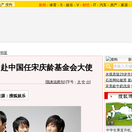
地产
搜狗
新闻
-
体育
-
S
-
娱乐
-
V
-
财经
-
IT
-
汽车
-
房产
-
家居
-
国明星
新
益 赴中国任宋庆龄基金会大使
央视质疑29岁市
石首网站被黑
篡
[
我来说两句
] [字号：
大
中
小
]
宋美龄牛奶洗澡
来源：搜狐娱乐
中学生乘直升机