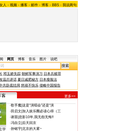
女人
-
视频
-
播客
-
邮件
-
博客
-
BBS
-
我说两句
闻
网页
博客
音乐
图片
说吧
长
邓玉娇失踪
朝鲜军事演习
日本兵赎罪
改温总讲话
夏日减肥秘方
日本瘦脸法
中共卧底结局
慈禧不快乐
侵略中国报告
更多>>
·
歌手魔
|
这是“演唱会”还是“演
·
田启文
|
加入娱乐圈必读心得（三
·
谢苗
|
息影10年,我无怨无悔!!
·
冯自立
|
后天回京
·
孙铭宇
|
北京的大雾~
上学