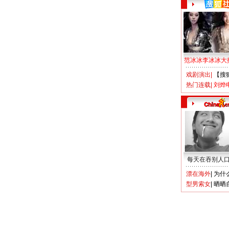
范冰冰李冰冰大
戏剧演出
|
【搜
热门连载
|
刘烨
每天在吞别人
漂在海外
|
为什
型男索女
|
晒晒