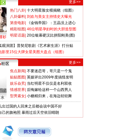
更多>>
热门八卦
|
十大明星脸女模揭晓（组图）
八卦爆料
|
刘欢与美女主持情史大曝光
第壹电影
|
《金钱帝国》：王晶没上进心
精彩组图
|
46位明星孕妇时的大胆造型图
明星话题
|
20位银幕硬汉比拼阳刚美(图)
撞衫
狐观演团】普契尼歌剧《艺术家生涯》打分贴
电影里15位大牌女星美图大盘点（组图）
更多>>
焦点新闻
|
不要迷恋哥，哥只是一个鬼
贴贴图图
|
英媒评出2009年度搞怪发明
娱乐旮旯
|
当红明星不仅仅是名利双收
情感世界
|
后悔嫁给这样一个山西男人
型男索女
|
小糖精归来，在海边轻轻舞
口水
么出过国的人回来之后都会说中国不好
自己的旗袍照
暴雨过后天空依旧晴朗