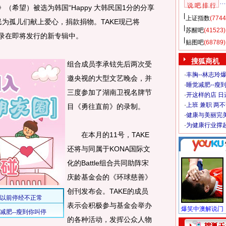
说 吧 排 行
（希望）被选为韩国“Happy 大韩民国1分的分享
上证指数
(7744
为孤儿们献上爱心，捐款捐物。TAKE现已将
苏醒吧
(41523)
收录在即将发行的新专辑中。
贴图吧
(68789)
搜狐商机
组合成员李承铉先后两次受
·
丰胸--林志玲
邀央视的大型文艺晚会，并
·
睡觉减肥--瘦到
三度参加了湖南卫视名牌节
·
开这样的店 日进
·
上班 兼职 两
目《勇往直前》的录制。
·
健康与美丽完
·
为健康行业撑
在本月的11号，TAKE
还将与同属于KONA国际文
化的Battle组合共同助阵宋
庆龄基金会的《环球慈善》
创刊发布会。TAKE的成员
表示会积极参与基金会举办
的各种活动，发挥公众人物