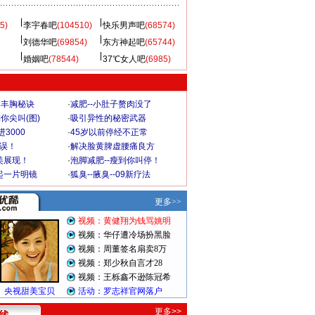
5)
李宇春吧
(104510)
快乐男声吧
(68574)
刘德华吧
(69854)
东方神起吧
(65744)
婚姻吧
(78544)
37℃女人吧
(6985)
爆丰胸秘诀
·
减肥--小肚子赘肉没了
你尖叫(图)
·
吸引异性的秘密武器
3000
·
45岁以前停经不正常
不误！
·
解决脸黄脾虚腰痛良方
美展现！
·
泡脚减肥--瘦到你叫停！
起一片明镜
·
狐臭--腋臭--09新疗法
更多>>