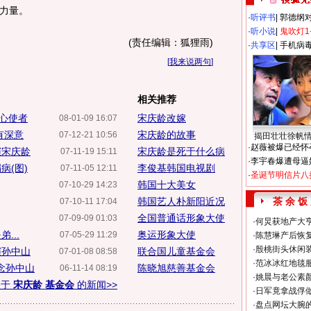
力量。
·
听评书
|
郭德纲
·
听小说
|
鬼吹灯1
(责任编辑：狐狸雨)
·
共享区
|
手机病
[
我来说两句
]
相关推荐
爱心使者
宋庆龄改嫁
08-01-09 16:07
有深意
宋庆龄的故事
07-12-21 10:56
揭田壮壮徐帆
·
赵薇被爆已经怀
演宋庆龄
宋庆龄是死于什么病
07-11-19 15:11
·
李宇春爆遭母逼
病(图)
李俊基韩国电视剧
07-11-05 12:11
·
圣诞节明信片八
韩国十大美女
07-10-29 14:23
韩国艺人朴新阳近况
茶 余 饭
07-10-11 17:04
全国普通话形象大使
07-09-09 01:03
·
何炅获地产大亨
...
奥运形象大使
07-05-29 11:29
·
陈慧琳产后恢复
·
殷桃街头休闲装
演孙中山
联合国儿童基金会
07-01-08 08:58
·
范冰冰红地毯
念孙中山
陈晓旭慈善基金会
06-11-14 08:19
·
姚晨与老公素
关于
宋庆龄 基金会
的新闻>>
·
日军竟拿战俘
·
盘点网坛大腕