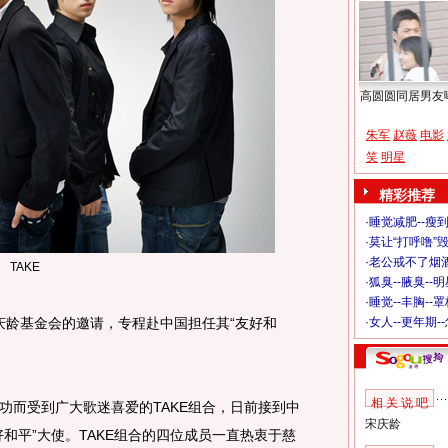
高圆圆同居男友
朱军
赵薇
电影
笑
明星
精彩推荐
·
睡觉减肥--瘦到
·
莫让“打呼噜”
·
老公戒不了烟酒
TAKE
·
狐臭--腋臭--
·
睡觉--丰胸--
龄基金会的邀请，专程赴中国担任其“友好和
·
女人--更年期-
相 关 说 吧
而受到广大歌迷喜爱的TAKE组合，日前接到中
宋庆龄
和平”大使。TAKE组合的四位成员一直热衷于慈