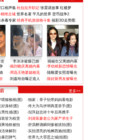
对口相声集
杜拉拉升职记
张震讲故事
红楼梦
-精绝古城
世界名著
平凡的世界
货币战争2
毒杀毒专家
经典手机游游格斗集
福彩3D走势图
情史
李冰冰被爆已婚
揭秘生父离婚内幕
孕
·
揭刘晓庆离婚内幕
·
李幼斌新恋情曝光
婚
·
周迅王艳婆媳相见
·
陆毅爱女照首曝光
折
·
刘嘉玲自曝正造人
·
陈好新男友被曝光
 后
更多>>
喂猕猴桃(图)
·
独家：章子怡带妈妈看电影
好身材(图)
·
佟大为马伊琍再度牵手(图)
秀性感(图)
·
倪萍赵忠祥十年后再携手
服装皆为租赁
·
刘涛富豪老公为家产求生子
颜乘地铁被拍
·
舒淇醉酒瞬间惨被抓拍(图)
做活体解剖
·
实拍漂亮的地摊西施(组图)
的暴烈脾气
·
世界九大罪恶之城(组图)