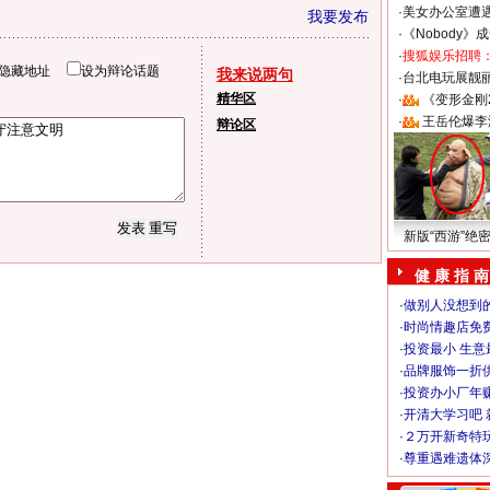
·
美女办公室遭
我要发布
·
《Nobody》
·
搜狐娱乐招聘
隐藏地址
设为辩论话题
我来说两句
·
台北电玩展靓丽S
精华区
·
《变形金刚
·
王岳伦爆李
辩论区
新版“西游”绝
健 康 指 南
·
做别人没想到的
·
时尚情趣店免
·
投资最小 生意
·
品牌服饰一折
·
投资办小厂年
·
开清大学习吧 
·
２万开新奇特
·
尊重遇难遗体