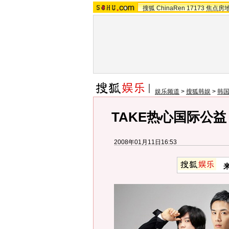
搜狐
ChinaRen
17173
焦点房
娱乐频道
>
搜狐韩娱
>
韩
TAKE热心国际公
2008年01月11日16:53