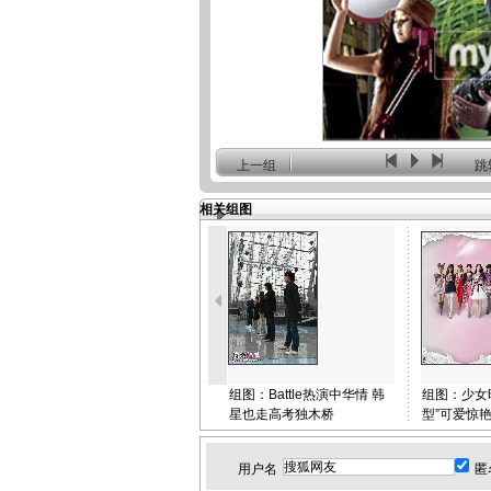
上一组
跳
相关组图
组图：Battle热演中华情 韩
组图：少女
星也走高考独木桥
型”可爱惊
用户名
匿