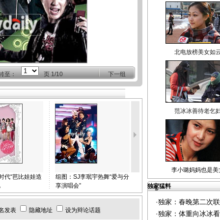
北电放榜美女如
转至：
页
1/10
下一组
范冰冰善待老乞
李小璐妈妈也是美
时代“芭比娃娃造
组图：SJ李珉宇热舞“爱与分
组图：何洁与金东万甜蜜合
艳
享演唱会”
唱 MV撒娇展浓情
独家猛料
·
独家：春晚第二次联
名发表
隐藏地址
设为辩论话题
·
独家：体重向冰冰看