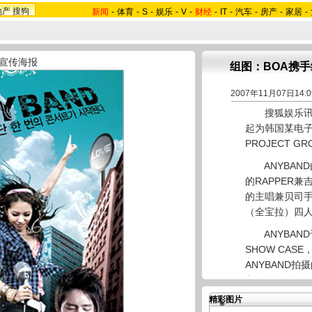
地产
搜狗
新闻
-
体育
-
S
-
娱乐
-
V
-
财经
-
IT
-
汽车
-
房产
-
家居
-
宣传海报
组图：BOA携
2007年11月07日14:0
搜狐娱乐讯 B
起为韩国某电
PROJECT GR
ANYBAND
的RAPPER
的主唱兼贝司
（全宝拉）四
ANYBAND
SHOW CAS
ANYBAND
和互联网公开。李
精彩图片