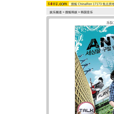
搜狐
ChinaRen
17173
焦点房
娱乐频道
>
搜狐韩娱
>
韩国音乐
乐队