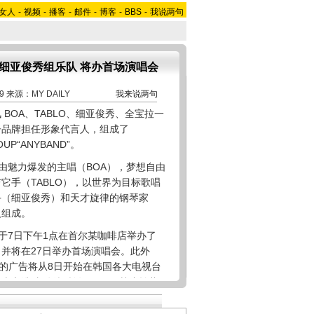
女人
-
视频
-
播客
-
邮件
-
博客
-
BBS
-
我说两句
手细亚俊秀组乐队 将办首场演唱会
9 来源：MY DAILY
我来说两句
OA、TABLO、细亚俊秀、全宝拉一
子品牌担任形象代言人，组成了
OUP“ANYBAND”。
由魅力爆发的主唱（BOA），梦想自由
兼吉它手（TABLO），以世界为目标歌唱
手（细亚俊秀）和天才旋律的钢琴家
人组成。
于7日下午1点在首尔某咖啡店举办了
E，并将在27日举办首场演唱会。此外
拍摄的广告将从8日开始在韩国各大电视台
京浩/文 版权所有Mydaily禁止转载