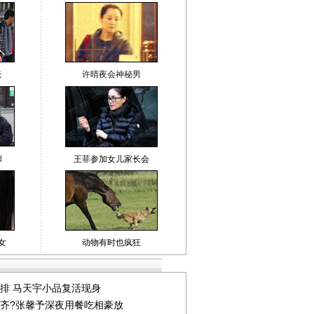
云
许晴夜会神秘男
妇
王菲参加女儿家长会
女
动物有时也疯狂
组图：格斗选手与超模组
组图：李贞贤中国拍摄MV
组图：李贞贤
成“美女与野兽”组合
明年将在韩国复出
MV 印度打扮
排 马天宇小品复活现身
齐?张馨予深夜用餐吃相豪放