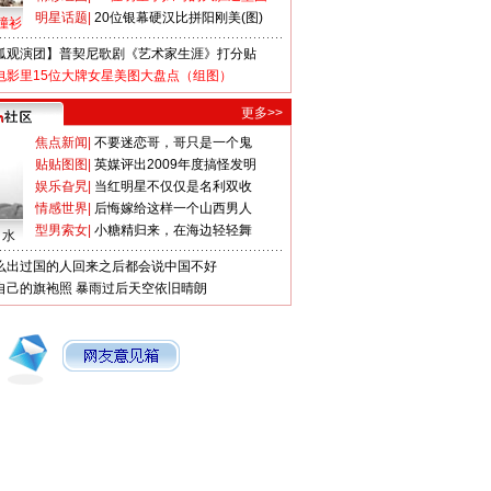
明星话题
|
20位银幕硬汉比拼阳刚美(图)
撞衫
狐观演团】普契尼歌剧《艺术家生涯》打分贴
电影里15位大牌女星美图大盘点（组图）
更多>>
焦点新闻
|
不要迷恋哥，哥只是一个鬼
贴贴图图
|
英媒评出2009年度搞怪发明
娱乐旮旯
|
当红明星不仅仅是名利双收
情感世界
|
后悔嫁给这样一个山西男人
型男索女
|
小糖精归来，在海边轻轻舞
口水
么出过国的人回来之后都会说中国不好
自己的旗袍照
暴雨过后天空依旧晴朗