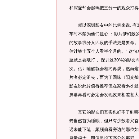
和深邃却会起码把三分一的观众打得
就以深圳影友中的比例来说, 有3
车时不禁为他们担心.：影片梦幻般
的故事线分叉四段的手法更是要命。
估计够十五个人看半个月的。” 这
至就是要敲打， 深圳这30%的影
次。估计睡醒就会相约再观，然而这
片者必定沮丧，而为了回味《阳光灿
影友说此片值得推荐但在家看dvd
屏幕再看时必定会发现效果相差甚大
其它的影友们其实也好不了到哪儿
箭当然首为睡眠，但只有少数者兴奋
迟未能下笔，频频偷看旁边的那位如
息量极大，即便是投下高分的那群，