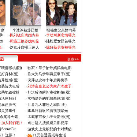
情史
李冰冰被爆已婚
揭秘生父离婚内幕
孕
·
揭刘晓庆离婚内幕
·
李幼斌新恋情曝光
婚
·
周迅王艳婆媳相见
·
陆毅爱女照首曝光
折
·
刘嘉玲自曝正造人
·
陈好新男友被曝光
 后
更多>>
喂猕猴桃(图)
·
独家：章子怡带妈妈看电影
好身材(图)
·
佟大为马伊琍再度牵手(图)
秀性感(图)
·
倪萍赵忠祥十年后再携手
服装皆为租赁
·
刘涛富豪老公为家产求生子
颜乘地铁被拍
·
舒淇醉酒瞬间惨被抓拍(图)
做活体解剖
·
实拍漂亮的地摊西施(组图)
的暴烈脾气
·
世界九大罪恶之城(组图)
遇灵异事件
·
李孝利新欢私密视频曝光
成命案导火索
·
孟庭苇可爱儿子最新照(图)
：加入我们吧！
·
点击进入搜狐娱乐影视库
howGirl
·
游戏史上最般配的十对情侣
2》送票！
·
张元首透露戒毒生活