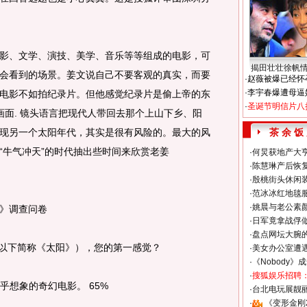
、文学、演技、美学、音乐等等组成的电影，可
揭田壮壮徐帆
会看到的场景。姜文说自己不要客观的真实，而要
·
赵薇被爆已经怀
·
李宇春爆遭母逼
电影不如拍纪录片。但他感觉纪录片是偷上帝的东
·
圣诞节明信片八
画面. 镜头语言把现代人带回去那个上山下乡、阳
现另一个太阳年代，其实是很有风险的。最大的风
茶 余 饭
“牛气冲天”的时代抽出些时间来欣赏老姜
·
何炅获地产大亨
·
陈慧琳产后恢复
·
殷桃街头休闲装
·
范冰冰红地毯
·
姚晨与老公素
》调查问卷
·
日军竟拿战俘
·
盘点网坛大腕
以下简称《太阳》），您的第一感觉？
·
美女办公室遭
·
《Nobody》
·
搜狐娱乐招聘
想象的奇幻电影。 65%
·
台北电玩展靓丽S
·
《变形金刚