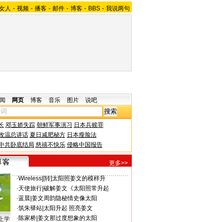
女人
-
视频
-
播客
-
邮件
-
博客
-
BBS
-
我说两句
闻
网页
博客
音乐
图片
说吧
长
邓玉娇失踪
朝鲜军事演习
日本兵赎罪
改温总讲话
夏日减肥秘方
日本瘦脸法
中共卧底结局
慈禧不快乐
侵略中国报告
更多>>
·
Wireless
|
[转]太阳照姜文的模样升
·
天使旅行
|
破解姜文《太阳照常升起
·
蓝晨
|
姜文周韵隐秘情史像太阳
·
筑朱驿站
|
太阳升起 照亮姜文
·
陈家桥
|
姜文那过度想象的太阳
上学