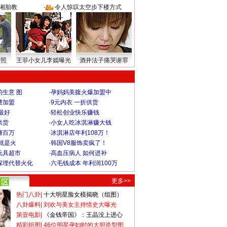
湘胎教
·
令人惊叹太空步下楼方式
密照
王菲小女儿李嫣曝光
酒井法子痛哭谢罪
生意 图
·
孕妈妈美腹火爆加盟中
费加盟
·
9元内衣 一折供货
最好
·
轻松创业快乐赚钱
供货
·
小女人吃冰淇淋赚大钱
赚百万
·
冰淇淋店年利108万！
就是火
·
韩国V8服饰卖疯了！
玩具超市
·
高血压病人 如何进补
深埋代替火化
·
六毛钱成本 年利润100万
更多>>
热门八卦
|
十大明星脸女模揭晓（组图）
八卦爆料
|
刘欢与美女主持情史大曝光
第壹电影
|
《金钱帝国》：王晶没上进心
精彩组图
|
46位明星孕妇时的大胆造型图