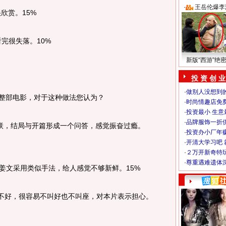
·
王岳伦爆李
欣赏。15%
完很失落。10%
新版“西游”绝
投 资 创 业
·
做别人没想到的
整部电影，对于这种做法您认为？
·
时尚情趣店免
·
投资最小 生意
·
品牌服饰一折
，结局与开篇形成一个问答，感觉振奋过瘾。
·
投资办小厂年
·
开清大学习吧 
·
２万开新奇特
·
尊重遇难遗体
文采用类似手法，给人感觉不够新鲜。15%
好，很容易不叫好也不叫座，对本片表示担心。