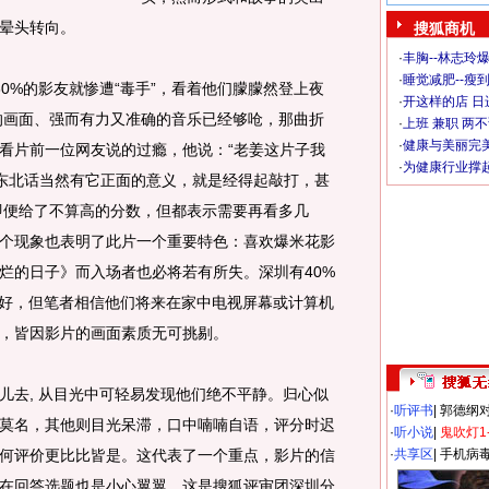
晕头转向。
搜狐商机
·
丰胸--林志玲
·
睡觉减肥--瘦到
0%的影友就惨遭“毒手”，看着他们朦朦然登上夜
·
开这样的店 日进
的画面、强而有力又准确的音乐已经够呛，那曲折
·
上班 兼职 两
·
健康与美丽完
看片前一位网友说的过瘾，他说：“老姜这片子我
·
为健康行业撑
句东北话当然有它正面的意义，就是经得起敲打，甚
友即便给了不算高的分数，但都表示需要再看多几
个现象也表明了此片一个重要特色：喜欢爆米花影
烂的日子》而入场者也必将若有所失。深圳有40%
 就好，但笔者相信他们将来在家中电视屏幕或计算机
，皆因影片的画面素质无可挑剔。
去, 从目光中可轻易发现他们绝不平静。归心似
·
听评书
|
郭德纲
莫名，其他则目光呆滞，口中喃喃自语，评分时迟
·
听小说
|
鬼吹灯1
何评价更比比皆是。这代表了一个重点，影片的信
·
共享区
|
手机病
在回答选题也是小心翼翼。这是搜狐评审团深圳分