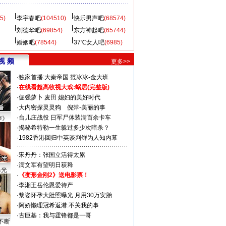
5)
李宇春吧
(104510)
快乐男声吧
(68574)
刘德华吧
(69854)
东方神起吧
(65744)
婚姻吧
(78544)
37℃女人吧
(6985)
视 频
更多>>
·
独家首播:大秦帝国
范冰冰-金大班
·
在线看超高收视大戏:
蜗居(完整版)
·
倔强萝卜
麦田
媳妇的美好时代
·
大内密探灵灵狗
倪萍-美丽的事
·
台儿庄战役 日军尸体装满百余卡车
声》
·
揭秘希特勒一生躲过多少次暗杀？
·
1982香港回归中英谈判鲜为人知内幕
·
宋丹丹：张国立活得太累
·
满文军有望明日获释
曝光
·
《变形金刚2》送电影票！
·
李湘王岳伦恩爱待产
·
黎姿怀孕大肚照曝光 月用30万安胎
·
阿娇懒理冠希返港:不关我的事
·
古巨基：我与霆锋都是一哥
不断