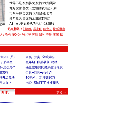
·
世界不是
|
祝福姜文,祝福<太阳照常
·
龙吟虎啸
|
姜文《太阳照常升起》剧
·
司马平邦
|
姜文的[太阳]还能[照常
·
那年夏天
|
姜文的太阳超常升起
·
A time t
|
姜文和他的电影《太阳照
曝光
热点标签：
刘德华
冯小刚
蔡少芬
快乐男声
大s
选秀
范冰冰
张柏芝
苏醒
郑钧
春晚
李湘
搞
你尖叫(图)
·
狐臭--腋臭--全球揭秘！
毁了后半生
·
更年期--卵巢早衰--绝经
--怎么办？
·
涵盖健康要闻健康生活导航
明星支招
·
口臭--口臭--拜拜了!
罩杯升级魔法
·
10平米小店 月赚20万
-怎么办？
·
老公--烟戒不了排排毒吧
说 吧
更多>>