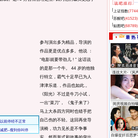
说 吧 排 行
上证指数
(7744
苏醒吧
(41523)
。
贴图吧
(68789)
最 热 
参与演出多为精品，导演的
作品更是优点多多。他说 ：
“电影就要带劲儿 ! ” 这话说
的是那一个牛。 44 岁的他独
谍战大片-《风
行特立，霸气十足早已为人
津津乐道.，作品也如此.。
《阳光》不过是牛刀小试，
一出“菜刀”， 《鬼子来了》
闺房视频自拍
马上大杀四方同时也错手把
自己伤的不轻。这回再坐导
演椅，功力见长是不争事
自爆捉奸后恶梦
实，然而形式和故事的突出