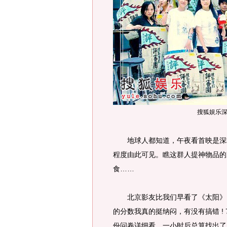
搜狐娱乐
地球人都知道，午夜看首映是深圳
程度由此可见。瞧这群人提神物品的
食……
北京影友比我们早看了《太阳》，
的分数我真的挺纳闷，有没有搞错 ! 
份问卷详细看，一小时后总算找出了原