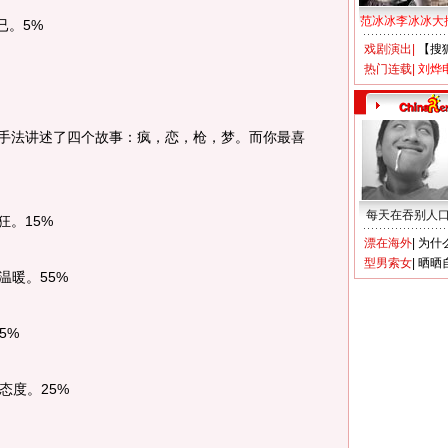
范冰冰李冰冰大
。5%
戏剧演出
|
【搜
热门连载
|
刘烨
手法讲述了四个故事：疯，恋，枪，梦。而你最喜
每天在吞别人
。15%
漂在海外
|
为什
型男索女
|
晒晒
暖。55%
5%
度。25%