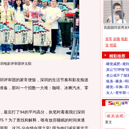
高圆圆同居男友
朱军
赵薇
电影
笑
明星
精彩推荐
深圳电影评审团评太阳
·
睡觉减肥--瘦到
·
莫让“打呼噜”
·
老公戒不了烟酒
评审团的家常便饭，深圳的生活节奏和影友痴迷
·
狐臭--腋臭--
·
睡觉--丰胸--
准备，那叫一个招数一大堆：咖啡、冰爽汽水、零
·
女人--更年期-
最后打了94的平均高分，执笔时看着我们深圳
相 关 说 吧
75 ? 为了查找和解释，唯有放弃睡眠的时间来逐
姜文
因。这75 分合情合理之至! 因为他们诚实更忠于