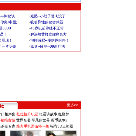
爆丰胸秘诀
·
减肥--小肚子赘肉没了
你尖叫(图)
·
吸引异性的秘密武器
3000
·
45岁以前停经不正常
不误！
·
解决脸黄脾虚腰痛良方
美展现！
·
泡脚减肥--瘦到你叫停！
起一片明镜
·
狐臭--腋臭--09新疗法
更多>>
对口相声集
杜拉拉升职记
张震讲故事
红楼梦
-精绝古城
世界名著
平凡的世界
货币战争2
毒杀毒专家
经典手机游游格斗集
福彩3D走势图