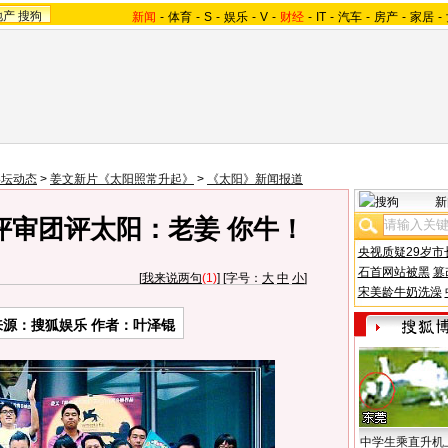
地产
搜狗
新闻
-
体育
-
S
-
娱乐
-
V
-
财经
-
IT
-
汽车
-
房产
-
家居
-
影坛动态
>
姜文新片《太阳照常升起》
>
《太阳》新闻报道
新
评审团评太阳：老姜 你牛！
央视质疑29岁市
石首网站被黑
篡
[
我来说两句
(1)
] [字号：
大
中
小
]
宋美龄牛奶洗澡
来源：搜狐娱乐 作者：叶泽锟
中学生乘直升机