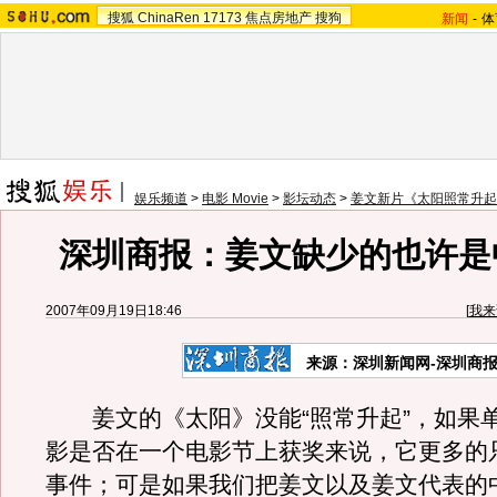
搜狐
ChinaRen
17173
焦点房地产
搜狗
新闻
-
体
娱乐频道
>
电影 Movie
>
影坛动态
>
姜文新片《太阳照常升起
深圳商报：姜文缺少的也许是
2007年09月19日18:46
[
我来
来源：深圳新闻网-深圳商报
姜文的《太阳》没能“照常升起”，如果
影是否在一个电影节上获奖来说，它更多的
事件；可是如果我们把姜文以及姜文代表的