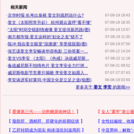
相关新闻
·
京华时报:长考出臭棋 姜文到底想说什么?
07-09-19 18:43
·
姜文《太阳照常升起》 杭州观众直呼"看不懂"
07-09-19 18:35
·
"太阳"时间交错剧情难懂 姜文提供新思路(图)
07-09-19 13:57
·
南方都市报:姜文这样的"妇女之友"错不了
07-09-19 11:30
·
陈冲:我在姜文眼里"湿漉漉" 享受摸屁股(图)
07-09-19 07:50
·
张艺谋姜文李安畅谈华语电影 三份答案一...
07-09-12 14:24
·
姜文VS李安 《太阳》《色戒》决战威尼斯...
07-08-22 11:18
·
备战威尼斯不拍情色片 姜文李安全力打拼...
07-08-21 09:52
·
威尼斯电影节竞赛片揭晓 李安姜文如愿入...
07-07-27 07:43
·
李安谈进军好莱坞 中国文化是立足之道(组图)
06-06-19 03:50
更多关于
姜文 李安
的新闻>>