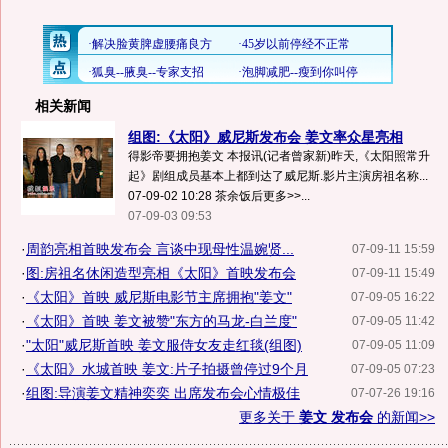
相关新闻
组图:《太阳》威尼斯发布会 姜文率众星亮相
得影帝要拥抱姜文 本报讯(记者曾家新)昨天,《太阳照常升
起》剧组成员基本上都到达了威尼斯.影片主演房祖名称...
07-09-02 10:28 茶余饭后更多>>...
07-09-03 09:53
·
周韵亮相首映发布会 言谈中现母性温婉贤...
07-09-11 15:59
·
图:房祖名休闲造型亮相《太阳》首映发布会
07-09-11 15:49
·
《太阳》首映 威尼斯电影节主席拥抱"姜文"
07-09-05 16:22
·
《太阳》首映 姜文被赞"东方的马龙-白兰度"
07-09-05 11:42
·
"太阳"威尼斯首映 姜文服侍女友走红毯(组图)
07-09-05 11:09
·
《太阳》水城首映 姜文:片子拍摄曾停过9个月
07-09-05 07:23
·
组图:导演姜文精神奕奕 出席发布会心情极佳
07-07-26 19:16
更多关于
姜文 发布会
的新闻>>