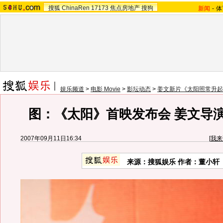
搜狐
ChinaRen
17173
焦点房地产
搜狗
新闻
-
体
娱乐频道
>
电影 Movie
>
影坛动态
>
姜文新片《太阳照常升起
图：《太阳》首映发布会 姜文导
2007年09月11日16:34
[
我来
来源：搜狐娱乐 作者：董小轩