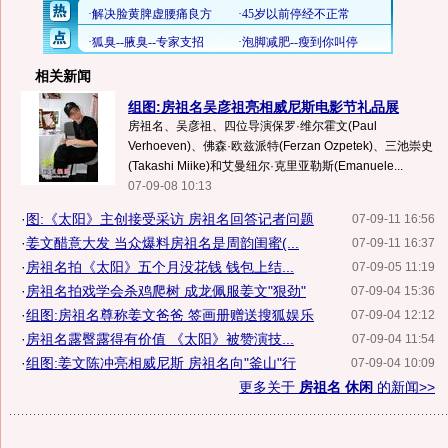
相关新闻
组图:房祖名吴彦祖亮相威尼斯电影节礼品展
房祖名、吴彦祖、四位导演保罗·维尔霍文(Paul
Verhoeven)、佛森·欧兹派特(Ferzan Ozpetek)、三池崇史
(Takashi Miike)和艾曼纽尔·克里亚勒斯(Emanuele...
07-09-08 10:13
·
图:《太阳》主创接受采访 房祖名回答记者问题
07-09-11 16:56
·
姜文醋意大发 当众爆料房祖名是周韵闺蜜(...
07-09-11 16:37
·
房祖名拍《太阳》五个月没花钱 钱包上结...
07-09-05 11:19
·
房祖名拍戏学会杀鸡爬树 成龙佩服姜文"狠劲"
07-09-04 15:36
·
组图:房祖名尊称姜文爸爸 签画册赠送搜狐娱乐
07-09-04 12:12
·
房祖名露臀露得有价值 《太阳》被赞演技...
07-09-04 11:54
·
组图:姜文陈冲亮相威尼斯 房祖名向"釜山"行
07-09-04 10:09
更多关于
房祖名 休闲
的新闻>>