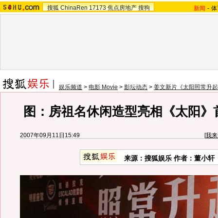
搜狐
ChinaRen
17173
焦点房地产
搜狗
新闻
-
体
娱乐频道
>
电影 Movie
>
影坛动态
>
姜文新片《太阳照常升起
图：房祖名休闲造型亮相《太阳》
2007年09月11日15:49
[
我来
来源：搜狐娱乐 作者：董小轩