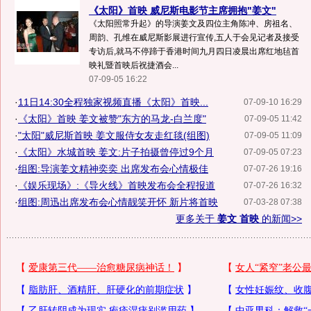
《太阳》首映 威尼斯电影节主席拥抱"姜文"
《太阳照常升起》的导演姜文及四位主角陈冲、房祖名、
周韵、孔维在威尼斯影展进行宣传,五人于会见记者及接受
专访后,就马不停蹄于香港时间九月四日凌晨出席红地毡首
映礼暨首映后祝捷酒会...
07-09-05 16:22
·
11日14:30全程独家视频直播《太阳》首映...
07-09-10 16:29
·
《太阳》首映 姜文被赞"东方的马龙-白兰度"
07-09-05 11:42
·
"太阳"威尼斯首映 姜文服侍女友走红毯(组图)
07-09-05 11:09
·
《太阳》水城首映 姜文:片子拍摄曾停过9个月
07-09-05 07:23
·
组图:导演姜文精神奕奕 出席发布会心情极佳
07-07-26 19:16
·
《娱乐现场》:《导火线》首映发布会全程报道
07-07-26 16:32
·
组图:周迅出席发布会心情靓笑开怀 新片将首映
07-03-28 07:38
更多关于
姜文 首映
的新闻>>