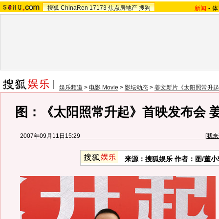
搜狐
ChinaRen
17173
焦点房地产
搜狗
新闻
-
体
娱乐频道
>
电影 Movie
>
影坛动态
>
姜文新片《太阳照常升起
图：《太阳照常升起》首映发布会 
2007年09月11日15:29
[
我来
来源：搜狐娱乐 作者：图/董小