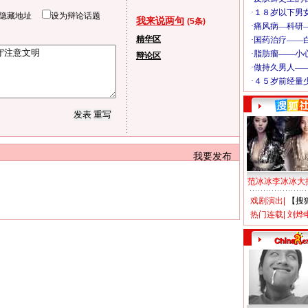
隐藏地址
设为辩论话题
我来说两句
(5条)
精华区
辩论区
我要发布
范冰冰李冰冰大
戏剧演出
|
【搜
热门连载
|
刘烨