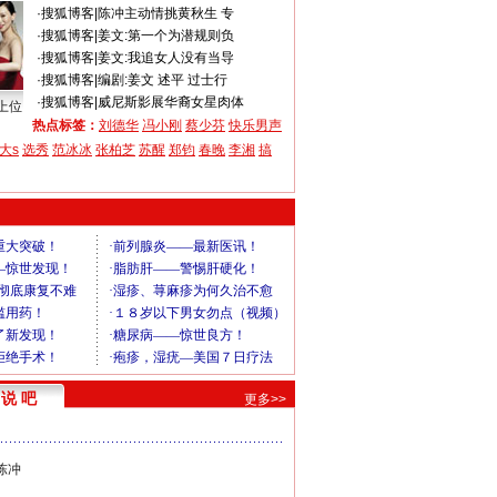
·
搜狐博客
|
陈冲主动情挑黄秋生 专
·
搜狐博客
|
姜文:第一个为潜规则负
·
搜狐博客
|
姜文:我追女人没有当导
·
搜狐博客
|
编剧:姜文 述平 过士行
·
搜狐博客
|
威尼斯影展华裔女星肉体
上位
热点标签：
刘德华
冯小刚
蔡少芬
快乐男声
大s
选秀
范冰冰
张柏芝
苏醒
郑钧
春晚
李湘
搞
说 吧
更多>>
陈冲