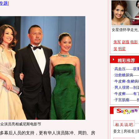
专题
]
女星借怀孕走光
朱军
赵薇
电影
笑
明星
精彩推荐
与众演员亮相威尼斯电影节
相 关 说 吧
姜文
|
房祖名
|
多幕后人员的支持，更有华人演员陈冲、周韵、房