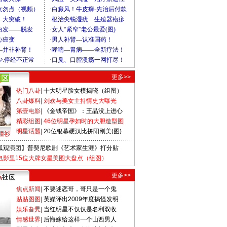
更多>>
热门八卦
|
十大明星脸女模揭晓（组图）
八卦爆料
|
刘欢与美女主持情史大曝光
第壹电影
|
《金钱帝国》：王晶没上进心
精彩组图
|
46位明星孕妇时的大胆造型图
明星话题
|
20位银幕硬汉比拼阳刚美(图)
撞衫
狐观演团】普契尼歌剧《艺术家生涯》打分贴
电影里15位大牌女星美图大盘点（组图）
更多>>
焦点新闻
|
不要迷恋哥，哥只是一个鬼
贴贴图图
|
英媒评出2009年度搞怪发明
娱乐旮旯
|
当红明星不仅仅是名利双收
情感世界
|
后悔嫁给这样一个山西男人