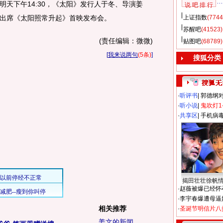
天下午14:30，《太阳》发行人于冬、导演姜
说 吧 排 行
将出席《太阳照常升起》首映发布会。
上证指数
(7744
苏醒吧
(41523)
(责任编辑：微微)
贴图吧
(68789)
[
我来说两句
(5条)
]
搜狐分类
·
听评书
|
郭德纲
·
听小说
|
鬼吹灯1
·
共享区
|
手机病
揭田壮壮徐帆
·
赵薇被爆已经怀
·
李宇春爆遭母逼
相关推荐
·
圣诞节明信片八
姜文的新闻