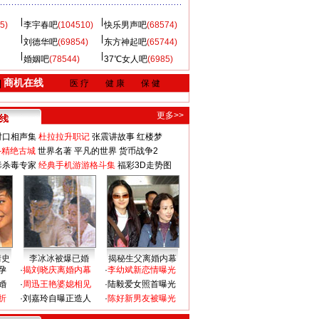
5)
李宇春吧
(104510)
快乐男声吧
(68574)
刘德华吧
(69854)
东方神起吧
(65744)
婚姻吧
(78544)
37℃女人吧
(6985)
商机在线
|
医 疗
健 康
保 健
更多>>
对口相声集
杜拉拉升职记
张震讲故事
红楼梦
-精绝古城
世界名著
平凡的世界
货币战争2
毒杀毒专家
经典手机游游格斗集
福彩3D走势图
情史
李冰冰被爆已婚
揭秘生父离婚内幕
孕
·
揭刘晓庆离婚内幕
·
李幼斌新恋情曝光
婚
·
周迅王艳婆媳相见
·
陆毅爱女照首曝光
折
·
刘嘉玲自曝正造人
·
陈好新男友被曝光