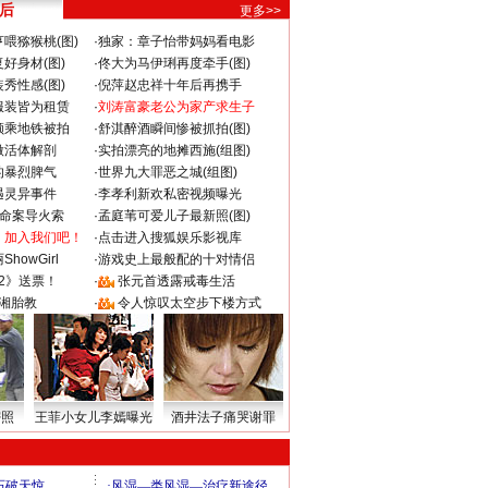
 后
更多>>
喂猕猴桃(图)
·
独家：章子怡带妈妈看电影
好身材(图)
·
佟大为马伊琍再度牵手(图)
秀性感(图)
·
倪萍赵忠祥十年后再携手
服装皆为租赁
·
刘涛富豪老公为家产求生子
颜乘地铁被拍
·
舒淇醉酒瞬间惨被抓拍(图)
做活体解剖
·
实拍漂亮的地摊西施(组图)
的暴烈脾气
·
世界九大罪恶之城(组图)
遇灵异事件
·
李孝利新欢私密视频曝光
成命案导火索
·
孟庭苇可爱儿子最新照(图)
：加入我们吧！
·
点击进入搜狐娱乐影视库
howGirl
·
游戏史上最般配的十对情侣
2》送票！
·
张元首透露戒毒生活
湘胎教
·
令人惊叹太空步下楼方式
密照
王菲小女儿李嫣曝光
酒井法子痛哭谢罪