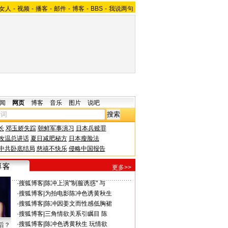
女人
-
视频
-
播客
-
邮件
-
博客
-
BBS
-
我说两句
闻
网页
博客
音乐
图片
说吧
长
邓玉娇失踪
朝鲜军事演习
日本兵赎罪
改温总讲话
夏日减肥秘方
日本瘦脸法
中共卧底结局
慈禧不快乐
侵略中国报告
更多>>
·
搜狐博客
|
陈冲上演"制服诱惑" 与
·
搜狐博客
|
为拍电影陈冲色诱黄秋生
·
搜狐博客
|
陈冲因姜文而性感低胸裙
·
搜狐博客
|
三角情欲关系引瞩目 陈
·
搜狐博客
|
陈冲色诱黄秋生 玩情欲
后？