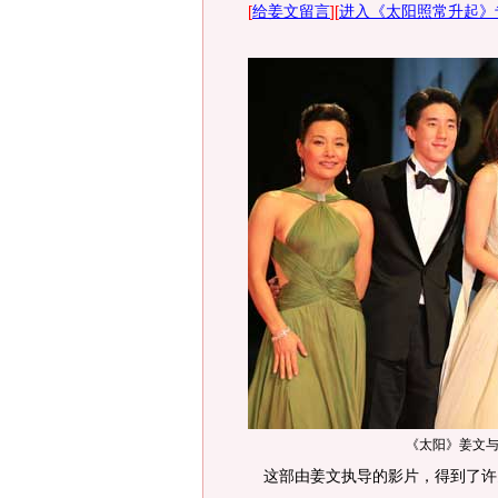
[
给姜文留言
][
进入《太阳照常升起》
《太阳》姜文
这部由姜文执导的影片，得到了许