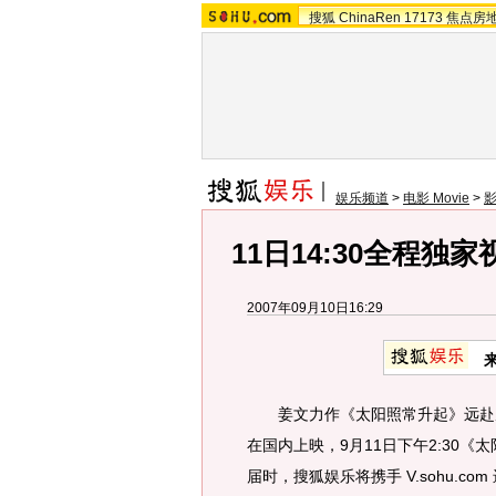
搜狐
ChinaRen
17173
焦点房
娱乐频道
>
电影 Movie
>
11日14:30全程
2007年09月10日16:29
姜文力作《太阳照常升起》远赴威
在国内上映，9月11日下午2:30
届时，搜狐娱乐将携手 V.sohu.c