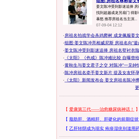
组图:房祖名尊称姜文爸
姜文陈冲受到影迷追捧 房
找到超越成龙另扇门 得影帝
暴怒 推荐房祖名当主演...
07-09-04 12:12
·
房祖名拍戏学会杀鸡爬树 成龙佩服姜文
·
组图:姜文陈冲亮相威尼斯 房祖名向"釜
·
姜文陈冲受到影迷追捧 房祖名熨衬衣
·
《太阳》《色戒》陈冲难比较 自曝曾给姜
·
黄秋生与姜文君子之交 对陈冲"一见钟情"
·
陈冲房祖名牵手姜文新片 提及女友怀孕姜
·
《太阳》新闻发布会 姜文房祖名陈冲