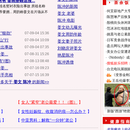
爸 签画册赠送搜...
茶 余 饭
祖名熨衬衣险出事故 房祖名称
陈冲的新闻
·
何炅获地产大亨
要拥... 周韵称姜文在片场从不
姜文 老婆
·
陈慧琳产后恢复
陈冲 电影
·
殷桃街头休闲装
姜文幼儿曝光
·
范冰冰红地毯
"狠劲"
07-09-04 15:36
姜文周韵年龄
·
姚晨与老公素
山"行
07-09-04 10:09
·
日军竟拿战俘
姜文妻子照片
·
盘点网坛大腕
险出事故
07-09-04 07:35
刘晓庆评姜文
·
美女办公室遭
...
07-08-31 15:26
艳星陈冲
·
《Nobody》
(图)
07-08-13 08:48
陈冲诱僧
·
搜狐娱乐招聘
...
07-07-16 09:23
·
台北电玩展靓丽S
携手亮相
07-07-15 16:39
·
《变形金刚
·
王岳伦爆李
更多关于
姜文 陈冲
的新闻>>
新版“西游”绝
健 康 指 南