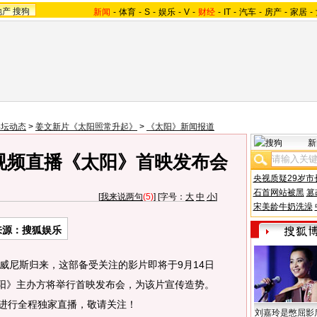
地产
搜狗
新闻
-
体育
-
S
-
娱乐
-
V
-
财经
-
IT
-
汽车
-
房产
-
家居
-
影坛动态
>
姜文新片《太阳照常升起》
>
《太阳》新闻报道
新
独家视频直播《太阳》首映发布会
央视质疑29岁市
石首网站被黑
篡
[
我来说两句
(5)
] [字号：
大
中
小
]
宋美龄牛奶洗澡
来源：搜狐娱乐
尼斯归来，这部备受关注的影片即将于9月14日
《太阳》主办方将举行首映发布会，为该片宣传造势。
om 进行全程独家直播，敬请关注！
刘嘉玲是憋屈影