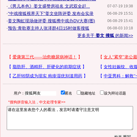
·
《男儿本色》姜文盛赞房祖名 文武双全赶...
07-07-19 19:38
·
"中戏搜狐视界天下"姜文坐阵评委 发布会实录
06-08-29 15:51
·
姜文陶虹现场做评委 搜狐携中戏办DV大赛(图)
06-08-29 15:41
·
预告:青歌赛主持人张泽群4日15时做客搜狐
06-08-03 10:18
更多关于
姜文 搜狐
的新闻>>
用户：
匿名
隐藏地址
设为辩论话题
*搜狗拼音输入法，中文处理专家>>