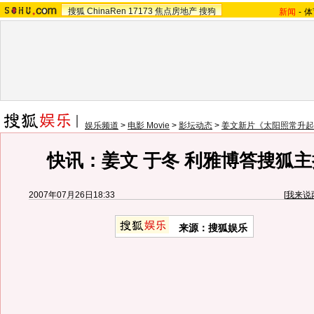
搜狐
ChinaRen
17173
焦点房地产
搜狗
新闻
-
体
娱乐频道
>
电影 Movie
>
影坛动态
>
姜文新片《太阳照常升起
快讯：姜文 于冬 利雅博答搜狐
2007年07月26日18:33
[
我来说
来源：搜狐娱乐