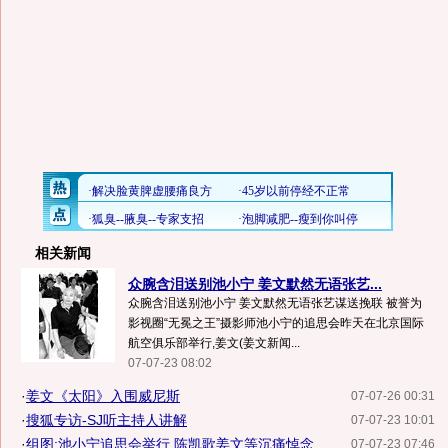
相关新闻
众腕含泪送别池小宁 姜文默然无语张艺...
众腕含泪送别池小宁 姜文默然无语张艺谋送挽联 被誉为
影视圈“无冕之王”摄影师池小宁的追思会昨天在北京国际
航空俱乐部举行,姜文(姜文新闻...
07-07-23 08:02
·
姜文《太阳》入围威尼斯
07-07-26 00:31
·
搜狐专访-SJ听主持人讲解
07-07-23 10:01
·
组图:池小宁追思会举行 陈凯歌姜文等沉痛悼念
07-07-23 07:46