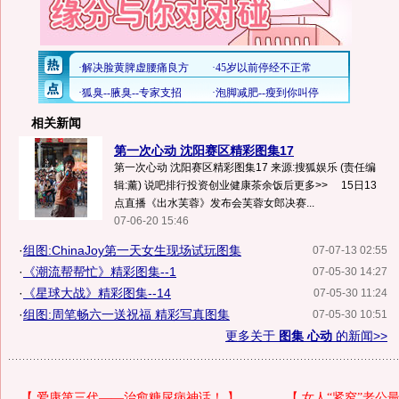
相关新闻
第一次心动 沈阳赛区精彩图集17
第一次心动 沈阳赛区精彩图集17 来源:搜狐娱乐 (责任编
辑:薰) 说吧排行投资创业健康茶余饭后更多>> 15日13
点直播《出水芙蓉》发布会芙蓉女郎决赛...
07-06-20 15:46
·
组图:ChinaJoy第一天女生现场试玩图集
07-07-13 02:55
·
《潮流帮帮忙》精彩图集--1
07-05-30 14:27
·
《星球大战》精彩图集--14
07-05-30 11:24
·
组图:周笔畅六一送祝福 精彩写真图集
07-05-30 10:51
更多关于
图集 心动
的新闻>>