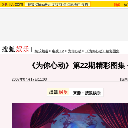
搜狐
ChinaRen
17173
焦点房地产
搜狗
新闻
-
体
娱乐频道
>
电视 TV
>
为你心动
>
《为你心动》精彩图集
《为你心动》第22期精彩图集－
2007年07月17日11:03
[
我来
来源：搜狐娱乐