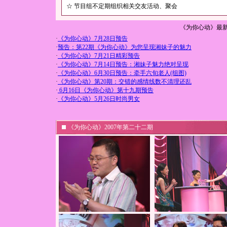
☆ 节目组不定期组织相关交友活动、聚会
《为你心动》最
·
《为你心动》7月28日预告
·
预告：第22期《为你心动》为您呈现湘妹子的魅力
·
《为你心动》7月21日精彩预告
·
《为你心动》7月14日预告：湘妹子魅力绝对呈现
·
《为你心动》6月30日预告：牵手六旬老人(组图)
·
《为你心动》第20期：交错的感情线数不清理还乱
·
6月16日《为你心动》第十九期预告
·
《为你心动》5月26日时尚男女
《为你心动》2007年第二十二期