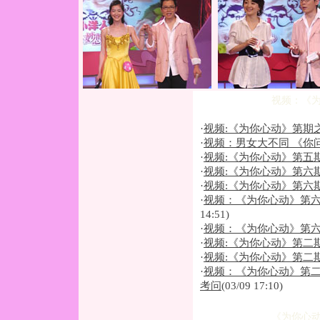
视频：《
·
视频:《为你心动》第期
·
视频：男女大不同 《你
·
视频:《为你心动》第五
·
视频:《为你心动》第六
·
视频:《为你心动》第六
·
视频：《为你心动》第
14:51)
·
视频：《为你心动》第
·
视频:《为你心动》第二
·
视频:《为你心动》第二
·
视频：《为你心动》第二
考问
(03/09 17:10)
《为你心