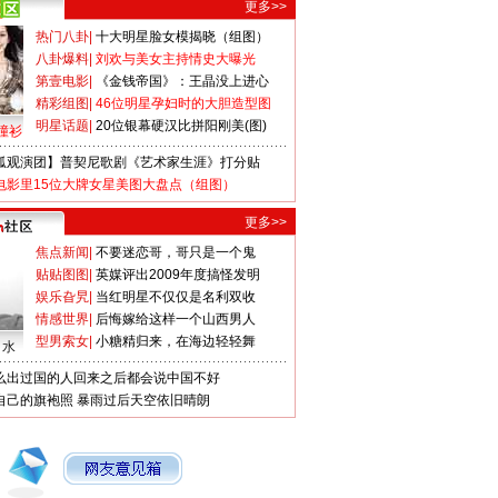
更多>>
热门八卦
|
十大明星脸女模揭晓（组图）
八卦爆料
|
刘欢与美女主持情史大曝光
第壹电影
|
《金钱帝国》：王晶没上进心
精彩组图
|
46位明星孕妇时的大胆造型图
明星话题
|
20位银幕硬汉比拼阳刚美(图)
撞衫
狐观演团】普契尼歌剧《艺术家生涯》打分贴
电影里15位大牌女星美图大盘点（组图）
更多>>
焦点新闻
|
不要迷恋哥，哥只是一个鬼
贴贴图图
|
英媒评出2009年度搞怪发明
娱乐旮旯
|
当红明星不仅仅是名利双收
情感世界
|
后悔嫁给这样一个山西男人
型男索女
|
小糖精归来，在海边轻轻舞
口水
么出过国的人回来之后都会说中国不好
自己的旗袍照
暴雨过后天空依旧晴朗