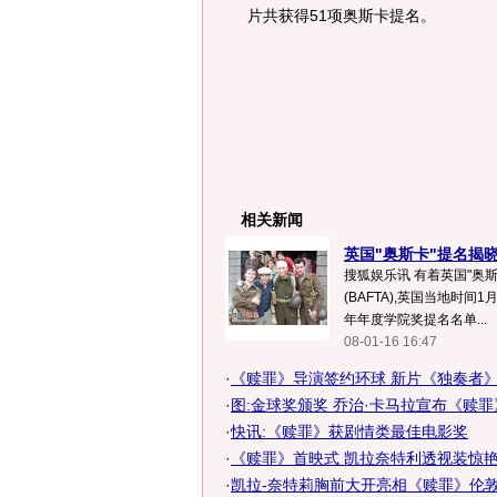
片共获得51项奥斯卡提名。
相关新闻
英国"奥斯卡"提名揭晓
搜狐娱乐讯 有着英国"奥
(BAFTA),英国当地时间1
年年度学院奖提名名单...
08-01-16 16:47
·
《赎罪》导演签约环球 新片《独奏者
·
图:金球奖颁奖 乔治·卡马拉宣布《赎
·
快讯:《赎罪》获剧情类最佳电影奖
·
《赎罪》首映式 凯拉奈特利透视装惊艳四
·
凯拉-奈特莉胸前大开亮相《赎罪》伦敦首