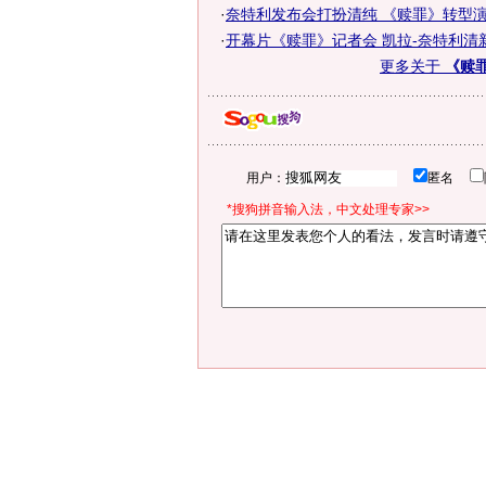
·
奈特利发布会打扮清纯 《赎罪》转型
·
开幕片《赎罪》记者会 凯拉-奈特利清
更多关于
《赎
用户：
匿名
*搜狗拼音输入法，中文处理专家>>