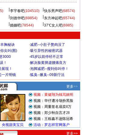
5)
李宇春吧
(104510)
快乐男声吧
(68574)
刘德华吧
(69854)
东方神起吧
(65744)
婚姻吧
(78544)
37℃女人吧
(6985)
爆丰胸秘诀
·
减肥--小肚子赘肉没了
你尖叫(图)
·
吸引异性的秘密武器
3000
·
45岁以前停经不正常
不误！
·
解决脸黄脾虚腰痛良方
美展现！
·
泡脚减肥--瘦到你叫停！
起一片明镜
·
狐臭--腋臭--09新疗法
更多>>