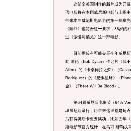
这部全英国制作的新片成为开幕片
语电影将在本届威尼斯电影节上唱主
带来本届威尼斯电影节的第一抹星光
《赎罪》也符合这一要求，35岁的
过《傲慢与偏见》这一部电影。
目前据传有可能参展今年威尼斯的影片
勃·迪伦（Bob Dylan）传记片《我不在
Allen）的《卡桑德拉之梦》（Cassan
Rodriguez）的《恐惧星球》（Pla
金》（There Will Be Blood）。
第64届威尼斯电影节（64th Venice
城威尼斯举行，历年来这里都是角逐
后获得奥斯卡重要奖项，比如去年《女王》
斯电影节官方统计，在马可·穆勒执