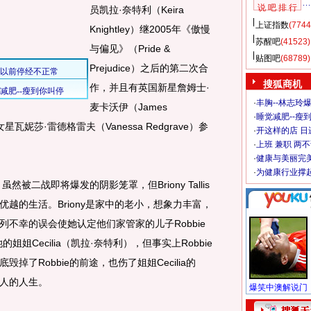
说 吧 排 行
员凯拉·奈特利（Keira
上证指数
(7744
Knightley）继2005年《傲慢
苏醒吧
(41523)
与偏见》（Pride &
贴图吧
(68789)
Prejudice）之后的第二次合
搜狐商机
作，并且有英国新星詹姆士·
·
丰胸--林志玲
麦卡沃伊（James
·
睡觉减肥--瘦到
瓦妮莎·雷德格雷夫（Vanessa Redgrave）参
·
开这样的店 日进
·
上班 兼职 两
·
健康与美丽完
·
为健康行业撑
二战即将爆发的阴影笼罩，但Briony Tallis
越的生活。Briony是家中的老小，想象力丰富，
不幸的误会使她认定他们家管家的儿子Robbie
的姐姐Cecilia（凯拉·奈特利），但事实上Robbie
底毁掉了Robbie的前途，也伤了姐姐Cecilia的
人的人生。