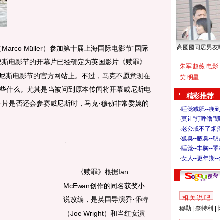
高圆圆同居男友
co Müller）参加第十届上海国际电影节“国际
尼斯电影节的开幕片已经确定为英国影片《赎罪》
朱军
赵薇
电影
在了威尼斯电影节的官方网站上。不过，马克不愿意现在
笑
明星
些什么。尤其是当被问到原本传闻将开幕威尼斯电
精彩推荐
ion）一片是否还会参赛威尼斯时，马克·穆勒非常委婉的
·
睡觉减肥--瘦到
。
·
莫让“打呼噜”
·
老公戒不了烟酒
·
狐臭--腋臭--
”
·
睡觉--丰胸--
·
女人--更年期-
《赎罪》根据Ian
McEwan创作的同名获奖小
相 关 说 吧
说改编，是英国导演乔·怀特
穆勒
|
奈特利
|
（Joe Wright）和当红女演