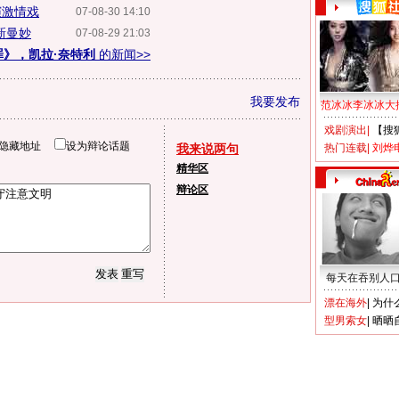
演激情戏
07-08-30 14:10
新曼妙
07-08-29 21:03
罪》，凯拉·奈特利
的新闻>>
我要发布
范冰冰李冰冰大
戏剧演出
|
【搜
隐藏地址
设为辩论话题
我来说两句
热门连载
|
刘烨
精华区
辩论区
每天在吞别人
漂在海外
|
为什
型男索女
|
晒晒