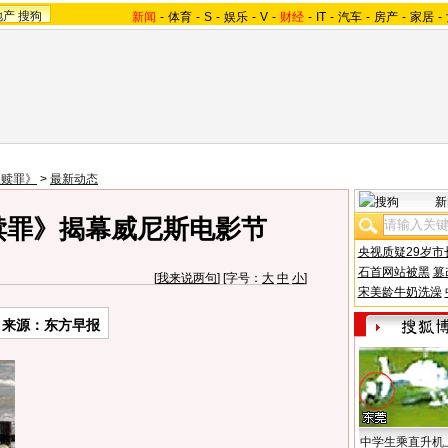
地产
搜狗
新闻
-
体育
-
S
-
娱乐
-
V
-
财经
-
IT
-
汽车
-
房产
-
家居
-
《赎罪》
>
最新动态
新
赎罪》揭幕威尼斯电影节
央视质疑29岁市
石首网站被黑
篡
[
我来说两句
] [字号：
大
中
小
]
宋美龄牛奶洗澡
来源：东方早报
中学生乘直升机