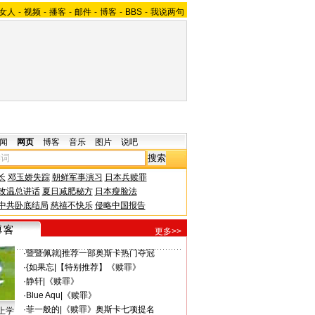
女人
-
视频
-
播客
-
邮件
-
博客
-
BBS
-
我说两句
闻
网页
博客
音乐
图片
说吧
长
邓玉娇失踪
朝鲜军事演习
日本兵赎罪
改温总讲话
夏日减肥秘方
日本瘦脸法
中共卧底结局
慈禧不快乐
侵略中国报告
更多>>
·
暨暨佩就
|
推荐一部奥斯卡热门夺冠
·
{如果忘
|
【特别推荐】《赎罪》
·
静轩
|
《赎罪》
·
Blue Aqu
|
《赎罪》
·
菲一般的
|
《赎罪》奥斯卡七项提名
上学