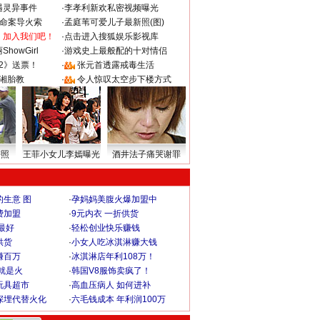
遇灵异事件
·
李孝利新欢私密视频曝光
成命案导火索
·
孟庭苇可爱儿子最新照(图)
：加入我们吧！
·
点击进入搜狐娱乐影视库
howGirl
·
游戏史上最般配的十对情侣
2》送票！
·
张元首透露戒毒生活
湘胎教
·
令人惊叹太空步下楼方式
密照
王菲小女儿李嫣曝光
酒井法子痛哭谢罪
生意 图
·
孕妈妈美腹火爆加盟中
费加盟
·
9元内衣 一折供货
最好
·
轻松创业快乐赚钱
供货
·
小女人吃冰淇淋赚大钱
赚百万
·
冰淇淋店年利108万！
就是火
·
韩国V8服饰卖疯了！
玩具超市
·
高血压病人 如何进补
深埋代替火化
·
六毛钱成本 年利润100万