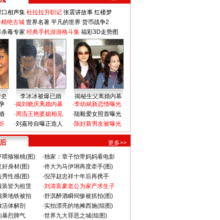
对口相声集
杜拉拉升职记
张震讲故事
红楼梦
-精绝古城
世界名著
平凡的世界
货币战争2
毒杀毒专家
经典手机游游格斗集
福彩3D走势图
情史
李冰冰被爆已婚
揭秘生父离婚内幕
孕
·
揭刘晓庆离婚内幕
·
李幼斌新恋情曝光
婚
·
周迅王艳婆媳相见
·
陆毅爱女照首曝光
折
·
刘嘉玲自曝正造人
·
陈好新男友被曝光
 后
更多>>
喂猕猴桃(图)
·
独家：章子怡带妈妈看电影
好身材(图)
·
佟大为马伊琍再度牵手(图)
秀性感(图)
·
倪萍赵忠祥十年后再携手
服装皆为租赁
·
刘涛富豪老公为家产求生子
颜乘地铁被拍
·
舒淇醉酒瞬间惨被抓拍(图)
做活体解剖
·
实拍漂亮的地摊西施(组图)
的暴烈脾气
·
世界九大罪恶之城(组图)