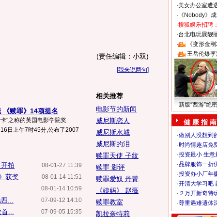
·
美女办公室遭
·
《Nobody》
·
搜狐娱乐招聘
·
台北电玩展靓丽S
·
《变形金刚
·
王岳伦爆李
(责任编辑：小双)
[
我来说两句
]
相关推荐
新版“西游”绝
电影节的新闻
 《赎罪》14项提名
斯卡"之称的英国电影学院奖
威尼斯恋人
健 康 指 南
月16日上午7时45分,公布了2007
威尼斯水城
·
做别人没想到的
威尼斯的泪
·
时尚情趣店免
·
投资最小 生意
赎罪天使 子纹
·
品牌服饰一折
》开拍
08-01-27 11:39
赎罪 影评
·
投资办小厂年
罪》获奖
08-01-14 11:51
赎罪爱奴 丹菁
·
开清大学习吧 
08-01-14 10:59
《姨妈》 赵薇
·
２万开新奇特
...
07-09-12 14:10
赎罪教室
·
尊重遇难遗体
...
07-09-05 15:35
凯拉奈特莉