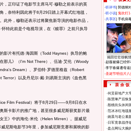
，正印证了电影节主席马可·穆勒之前表示的英
·
听评书
|
郭德纲
角，奈特利因此将于8月29日踏上开幕式红地毯，
·
听小说
|
鬼吹灯1
·
共享区
|
手机病
。此外，穆勒还表示过将聚焦新导演的电影作品，
乔·怀特此前是个电视导演，在《赎罪》之前只执导
有托德·海因斯（Todd Haynes）执导的鲍
揭田壮壮徐帆
那儿》（I'm Not There）、伍迪·艾伦（Woody
·
赵薇被爆已经怀
·
李宇春爆遭母逼
dra's Dream）、罗伯特·罗德里格兹（Robert
·
圣诞节明信片八
net Terror）以及丹尼尔·戴·刘易斯主演的《血色黑
茶 余 饭
·
何炅获地产大亨
·
陈慧琳产后恢复
 Film Festival）将于8月29日——9月8日在水
·
殷桃街头休闲装
奥斯卡影片的推广地，甚至很多威尼斯获奖影片最
·
范冰冰红地毯
·
姚晨与老公素
中的海伦·米伦（Helen Mirren）。据威尼
·
日军竟拿战俘
掌威尼斯电影节3年里，参加威尼斯竞赛和展映的影
·
盘点网坛大腕