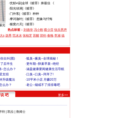
·
忧郁≠寂
|
金球《赎罪》捧最佳 《
·
阳光绿洲
|
《赎罪》
·
门外客
|
《赎罪》种种
·
摩诃迦叶
|
《赎罪》:想象与忏悔
·
猴窝の天
|
《赎罪》
曝光
热点标签：
刘德华
冯小刚
蔡少芬
快乐男声
大s
选秀
范冰冰
张柏芝
苏醒
郑钧
春晚
李湘
搞
你尖叫(图)
·
狐臭--腋臭--全球揭秘！
毁了后半生
·
更年期--卵巢早衰--绝经
--怎么办？
·
涵盖健康要闻健康生活导航
明星支招
·
口臭--口臭--拜拜了!
罩杯升级魔法
·
10平米小店 月赚20万
-怎么办？
·
老公--烟戒不了排排毒吧
说 吧
更多>>
怀特
|
凯拉
|
詹姆士