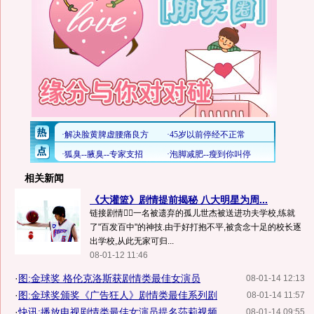
相关新闻
《大灌篮》剧情提前揭秘 八大明星为周...
链接剧情一名被遗弃的孤儿世杰被送进功夫学校,练就
了"百发百中"的神技.由于好打抱不平,被贪念十足的校长逐
出学校,从此无家可归...
08-01-12 11:46
·
图:金球奖 格伦克洛斯获剧情类最佳女演员
08-01-14 12:13
·
图:金球奖颁奖《广告狂人》剧情类最佳系列剧
08-01-14 11:57
·
快讯:播放电视剧情类最佳女演员提名莎莉视频
08-01-14 09:55