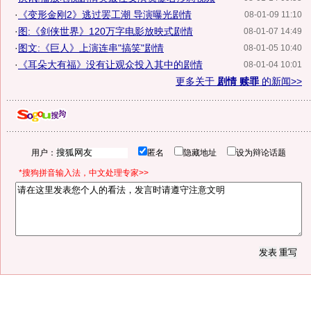
·
《变形金刚2》逃过罢工潮 导演曝光剧情
08-01-09 11:10
·
图:《剑侠世界》120万字电影放映式剧情
08-01-07 14:49
·
图文:《巨人》上演连串"搞笑"剧情
08-01-05 10:40
·
《耳朵大有福》没有让观众投入其中的剧情
08-01-04 10:01
更多关于
剧情 赎罪
的新闻>>
用户：
匿名
隐藏地址
设为辩论话题
*搜狗拼音输入法，中文处理专家>>