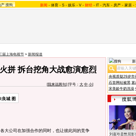
地产
搜狗
新闻
-
体育
-
S
-
娱乐
-
V
-
财经
-
IT
-
汽车
-
房产
-
家居
-
三届上海电视节
>
新闻报道
新
火拼 拆台挖角大战愈演愈烈
央视质疑29岁市
石首网站被黑
篡
[
我来说两句
] [字号：
大
中
小
]
宋美龄牛奶洗澡
朱良城 图
，各大公司在加强合作的同时，也让彼此间的竞争
刘嘉玲是憋屈影