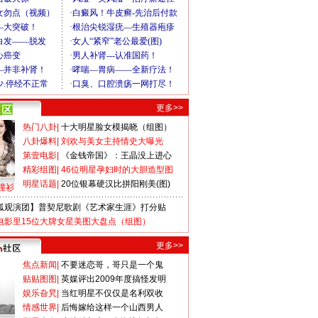
更多>>
热门八卦
|
十大明星脸女模揭晓（组图）
八卦爆料
|
刘欢与美女主持情史大曝光
第壹电影
|
《金钱帝国》：王晶没上进心
精彩组图
|
46位明星孕妇时的大胆造型图
明星话题
|
20位银幕硬汉比拼阳刚美(图)
撞衫
狐观演团】普契尼歌剧《艺术家生涯》打分贴
电影里15位大牌女星美图大盘点（组图）
更多>>
焦点新闻
|
不要迷恋哥，哥只是一个鬼
贴贴图图
|
英媒评出2009年度搞怪发明
娱乐旮旯
|
当红明星不仅仅是名利双收
情感世界
|
后悔嫁给这样一个山西男人