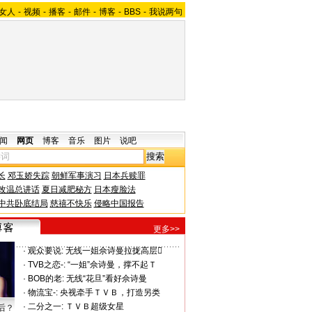
女人
-
视频
-
播客
-
邮件
-
博客
-
BBS
-
我说两句
闻
网页
博客
音乐
图片
说吧
长
邓玉娇失踪
朝鲜军事演习
日本兵赎罪
改温总讲话
夏日减肥秘方
日本瘦脸法
中共卧底结局
慈禧不快乐
侵略中国报告
更多>>
·
观众要说:
无线一姐佘诗曼拉拢高层
·
TVB之恋-:
“一姐”佘诗曼，撑不起Ｔ
·
BOB的老:
无线“花旦”看好佘诗曼
·
物流宝-:
央视牵手ＴＶＢ，打造另类
·
二分之一:
ＴＶＢ超级女星
后？