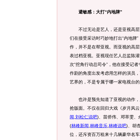
避敏感：大打“内地牌”
不过无论是艺人，还是亚视高层，
们在接受采访时巧妙地打出“内地牌
作，并不是在帮亚视。而亚视的高层
表过档亚视。亚视现任艺人总监陈灌
次“挖角行动总司令”，他在接受记
作剧的角度出发考虑用怎样的演员，
艺界的，不是专属于哪一家电视台的
也许是预先知道了亚视的动作，此
抢版面。不仅在回归大戏《岁月风云
闻
,
刘松仁说吧
)
、苗侨伟、邓萃雯、
(
林峰新闻
,
林峰音乐
,
林峰说吧
)
、胡
位，还斥资百万租来十几辆豪华名车