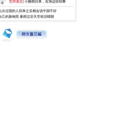
型男索女
|
小糖精归来，在海边轻轻舞
口水
么出过国的人回来之后都会说中国不好
自己的旗袍照
暴雨过后天空依旧晴朗