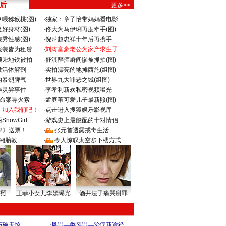
 后
更多>>
喂猕猴桃(图)
·
独家：章子怡带妈妈看电影
好身材(图)
·
佟大为马伊琍再度牵手(图)
秀性感(图)
·
倪萍赵忠祥十年后再携手
服装皆为租赁
·
刘涛富豪老公为家产求生子
颜乘地铁被拍
·
舒淇醉酒瞬间惨被抓拍(图)
做活体解剖
·
实拍漂亮的地摊西施(组图)
的暴烈脾气
·
世界九大罪恶之城(组图)
遇灵异事件
·
李孝利新欢私密视频曝光
成命案导火索
·
孟庭苇可爱儿子最新照(图)
：加入我们吧！
·
点击进入搜狐娱乐影视库
howGirl
·
游戏史上最般配的十对情侣
2》送票！
·
张元首透露戒毒生活
湘胎教
·
令人惊叹太空步下楼方式
密照
王菲小女儿李嫣曝光
酒井法子痛哭谢罪