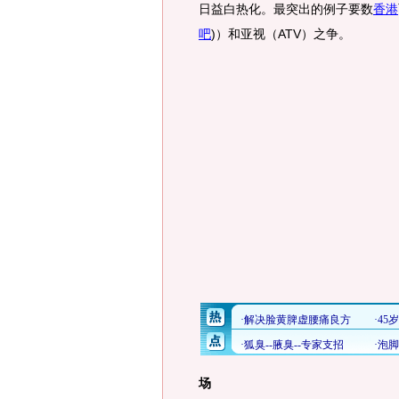
日益白热化。最突出的例子要数
香港
吧
)
）和亚视（ATV）之争。
场