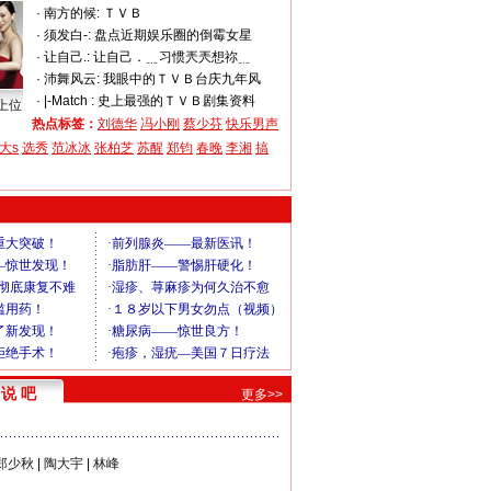
·
南方的候:
ＴＶＢ
·
须发白-:
盘点近期娱乐圈的倒霉女星
·
让自己.:
让自己．﹎习惯兲兲想祢﹎
·
沛舞风云:
我眼中的ＴＶＢ台庆九年风
·
|-Match :
史上最强的ＴＶＢ剧集资料
上位
热点标签：
刘德华
冯小刚
蔡少芬
快乐男声
大s
选秀
范冰冰
张柏芝
苏醒
郑钧
春晚
李湘
搞
说 吧
更多>>
郑少秋
|
陶大宇
|
林峰