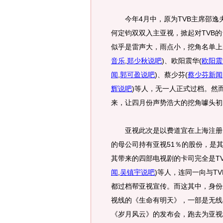
今年4月中，原为TVB主席邵逸
何定钧双双入主亚视，掀起对TVB
似乎是雷声大，雨点小，挖角名单上
音乐
,
郑少秋说吧
)
、欧阳震华
(
欧阳震
闻
,
郭可盈说吧
)
、蔡少芬
(
蔡少芬新闻
辉说吧
)
等人，无一人正式过档。然而
来，让四月份声势浩大的挖角噱头初
亚视此次是以费道宜在上海注册的
的母公司持有亚视51％的股份，是
其带来的四部电视剧的卡司完全是T
闻
,
吴镇宇说吧
)
等人，连同一向与T
都过档帮亚视宣传。而这其中，身份
视线的《生命有明天》，一部是无线
《岁月风云》的发布会，跑去为亚视