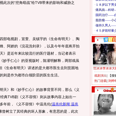
视此次的“挖角暗战”给TVB带来的影响和威胁之
部电视剧，宣萱、吴镇宇的《生命有明天》、陶
锋、阿娇的《浣花洗剑录》，以及今年年底将开拍
天》是近年来比较流行的医疗题材，当记者表示
作《妙手仁心》的亚视版时，陈灌明解释，两部戏虽
，但《生命有明天》讲述的是大都市医生去到贫困地
范冰冰李冰冰大
的则是作为都市白领阶层的医生生活。
戏剧演出
|
【搜
热门连载
|
刘烨
天》和《妙手仁心》的故事背景不同，那么《义
部经典TVB剧《义不容情》则从故事内容上如出一
多年前，《义不容情》中温兆伦
(
温兆伦新闻
,
温兆
康曾树立了其经典的坏人形象，有意思的是，此次