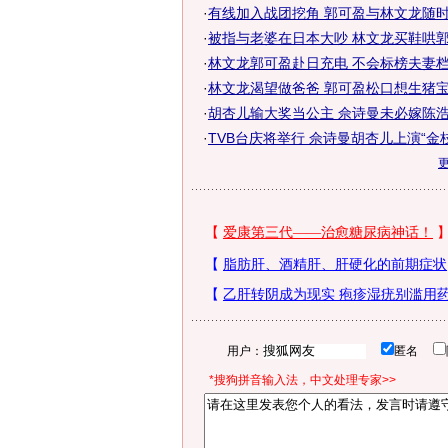
·
有线加入战团挖角 郭可盈与林文龙随时
·
被指与老婆在日本大吵 林文龙买鞋哄郭
·
林文龙郭可盈赴日充电 不会标榜夫妻
·
林文龙渴望做爸爸 郭可盈松口想生猪宝
·
胡杏儿输大奖当公主 佘诗曼未必嫁陈浩
·
TVB台庆将举行 佘诗曼胡杏儿上演“金
用户：
匿名
*搜狗拼音输入法，中文处理专家>>