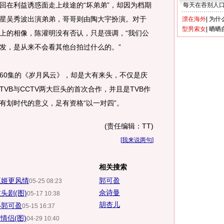
回在利益诱惑面走上歧途的“坏弟弟”，却因为档期
每天在吞别人
星吴秀波出演弟弟，哥哥则由陶大宇扮演。对于
漂在海外
|
为什
型男索女
|
晒晒
上的相像，陈灌明没有否认，只是强调，“我们公
发，是从来不会看其他台拍过什么的。”
0集的《岁月风云》，却是大有来头，不仅是庆
VB与CCTV两大巨头的首次合作，并且是TVB作
有划时代的意义，足有资格“以一对四”。
(责任编辑：TT)
[
我来说两句
]
相关搜索
王姬更风情
郭可盈
05-25 08:23
佘诗曼
头剧(图)
05-17 10:38
胡杏儿
—郭可盈
05-15 16:37
情侣(图)
04-29 10:40