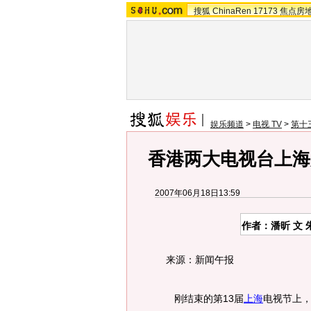
搜狐
ChinaRen
17173
焦点房
娱乐频道
>
电视 TV
>
第十
香港两大电视台上海
2007年06月18日13:59
作者：潘昕 文 
来源：新闻午报
刚结束的第13届
上海
电视节上