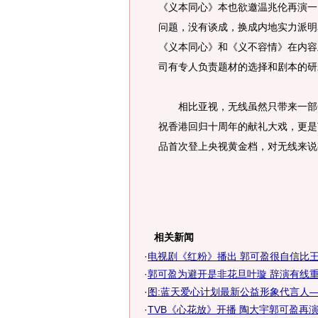
《义本同心》本也欲邀温兆伦再演一
问题，没有谈成，换成内地实力派明
《义本同心》和《义不容情》在内容
司有专人负责题材的选择和剧本的研
相比亚视，无线虽然只带来一部6
祝香港回归十周年的献礼大戏，更是T
品首次登上央视黄金档，对无线来说
相关新闻
·
电视剧《红粉》播出 郭可盈很自信比
·
郭可盈为避开是非花旦叶璇 辞演有线重
·
图:蓝天爱心计划最新公益形象代言人
·
TVB《心花放》开播 陶大宇郭可盈再演