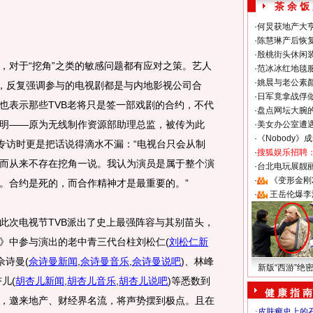
茶 余 饭
·
何炅获地产大亨
·
陈慧琳产后恢复
·
殷桃街头休闲装
对于“挖角”之类的敏感问题都有应对之策。艺人
·
范冰冰红地毯
·
姚晨与老公素
”，反复强调参与的电视剧都是与内地影视公司合
·
日军竟拿战俘
也表示那些TVB老将只是签一部戏剧的合约，不代
·
盘点网坛大腕
明——原为无线制作资源部助理总监，被传为此
·
美女办公室遭
·
《Nobody》
者专访时更是把话说得滴水不漏：“电视台只会从制
·
搜狐娱乐招聘
而从来不存在挖角一说。我认为演员是属于整个演
·
台北电玩展靓丽S
·
《变形金刚
。合约是死的，而合作精神才是最重要的。”
·
王岳伦爆李
次电视节TVB派出了史上最强阵容与其别苗头，
》中参与演出的老中青三代台柱刘松仁
(
刘松仁新
佘诗曼
(
佘诗曼新闻
,
佘诗曼音乐
,
佘诗曼说吧
)
、林峰
新版“西游”绝
杏儿
(
胡杏儿新闻
,
胡杏儿音乐
,
胡杏儿说吧
)
等悉数到
健 康 指 南
，邀来地产、财经界名流，将声势摆到极点。且在