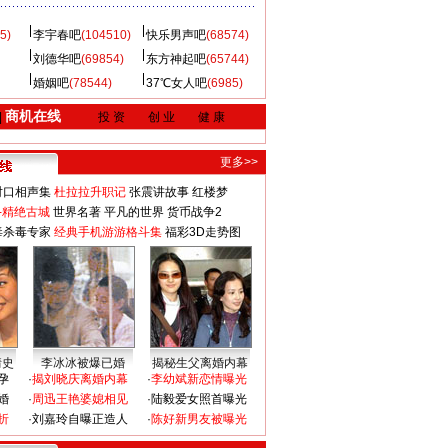
5)
李宇春吧
(104510)
快乐男声吧
(68574)
刘德华吧
(69854)
东方神起吧
(65744)
婚姻吧
(78544)
37℃女人吧
(6985)
商机在线
|
投 资
创 业
健 康
更多>>
对口相声集
杜拉拉升职记
张震讲故事
红楼梦
-精绝古城
世界名著
平凡的世界
货币战争2
毒杀毒专家
经典手机游游格斗集
福彩3D走势图
情史
李冰冰被爆已婚
揭秘生父离婚内幕
孕
·
揭刘晓庆离婚内幕
·
李幼斌新恋情曝光
婚
·
周迅王艳婆媳相见
·
陆毅爱女照首曝光
折
·
刘嘉玲自曝正造人
·
陈好新男友被曝光