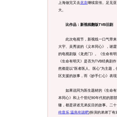
上海做完又去
北京
继续宣传。足见亚
大。
比作品：新视线翻版TVB旧剧
此次电视节，新视线一口气带来四
大宇、吴秀波的《义本同心》，谢霆
的电视剧版《龙虎门》。《生命有明
《生命有明天》是否为TVB经典剧
然都是以“医者医人、医心”为主题
区支援的故事，而《妙手仁心》表现
如果说同为医生题材的《生命有明
本同心》和上个世纪90年代初的那
辙，都是讲述兄弟反目的故事。二十
伦音乐
,
温兆伦说吧
)
扮演的弟弟丁有