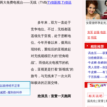
两大免费电视台——无线（TVB
(
TVB新闻
,
TVB说
多年来，双方一直处于
女星借怀孕走光
竞争地位。不过，无线都遥
朱军
赵薇
电影
遥领先于亚视，处于垄断地
笑
明星
位。今年开春以来，僵局出
精彩推荐
现转机，重组后的亚视掀起
对无线规模巨大的“挖角暗
战”。而借此次电视节的机
会，亚视更是打着“新视线”的
旗号，与无线来了一次火药
味极浓的正面交锋。
抢演员：宣萱一天跑两
相 关 说 吧
温兆伦
|
宣萱
|