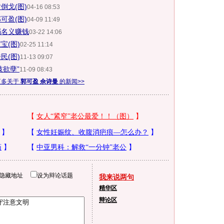
倒戈(图)
04-16 08:53
可盈(图)
04-09 11:49
档名义赚钱
03-22 14:06
宝(图)
02-25 11:14
民(图)
11-13 09:07
枝欲孽”
11-09 08:43
更多关于
郭可盈 佘诗曼
的新闻>>
隐藏地址
设为辩论话题
我来说两句
精华区
辩论区