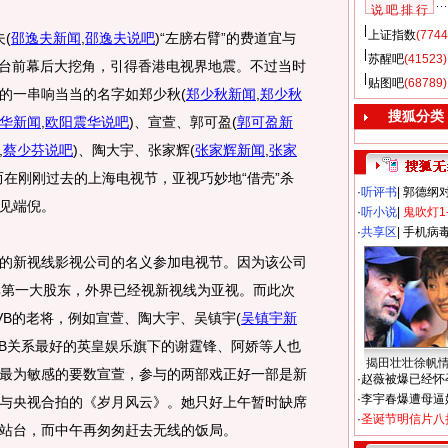
说 吧 排 行
上证指数
(7744
夫
(
邵逸夫新闻
,
邵逸夫说吧
)
“左膀右臂”的费道宜与
苏醒吧
(41523)
的台前幕后大挖角，引得香港电视界地震。不过当时
贴图吧
(68789)
的一串响当当的名字如郑少秋
(
郑少秋新闻
,
郑少秋
搜狐分类
华新闻
,
欧阳震华说吧
)
、宣萱、郭可盈
(
郭可盈新
,
蔡少芬说吧
)
、陶大宇、张家辉
(
张家辉新闻
,
张家
在刚刚过去的上海电视节，亚视巧妙地“借壳”杀
·
听评书
|
郭德纲
见端倪。
·
听小说
|
鬼吹灯1
·
共享区
|
手机病
新视线影视公司的名义参加电视节。因为该公司
其第一大股东，外界已经视新视线为亚视。而此次
VB的老将，例如宣萱、陶大宇、吴镇宇
(
吴镇宇新
VB关系最好的英皇娱乐旗下的谢霆锋、阿娇等人也
揭田壮壮徐帆
最为敏感的要数宣萱，参与的两部戏正好一部是新
·
赵薇被爆已经怀
·
李宇春爆遭母逼
与央视合拍的《岁月风云》。她只好上午暂时缺席
·
圣诞节明信片八
站台，而中午再匆匆赶去无线的饭局。