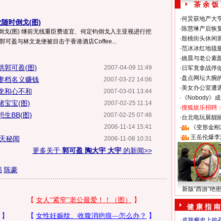
茶 余 饭
·
何炅获地产大亨
随时倒戈(图)
·
陈慧琳产后恢复
倒戈(图) 继前无线重臣费道宜、何定钧倒戈入主亚视进行挖
·
殷桃街头休闲装
可盈与林文龙便被目击于香港酒店Coffee...
·
范冰冰红地毯
·
姚晨与老公素
郭可盈(图)
2007-04-09 11:49
·
日军竟拿战俘
·
盘点网坛大腕
妻档名义赚钱
2007-03-22 14:06
·
美女办公室遭
龙和心不和
2007-03-01 13:44
·
《Nobody》
宝宝(图)
2007-02-25 11:14
·
搜狐娱乐招聘
生BB(图)
2007-02-25 07:46
·
台北电玩展靓丽S
2006-11-14 15:41
·
《变形金刚
·
王岳伦爆李
惊天秘闻
2006-11-08 10:31
更多关于
郭可盈 陶大宇 大宇
的新闻>>
侣
陈豪
新版“西游”绝
健 康 指 南