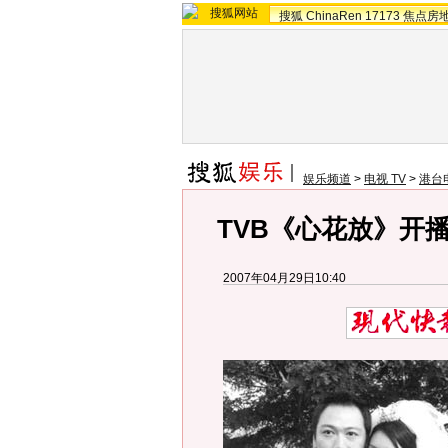
搜狐
ChinaRen
17173
焦点房
娱乐频道
>
电视 TV
>
港台
TVB《心花放》开播
2007年04月29日10:40