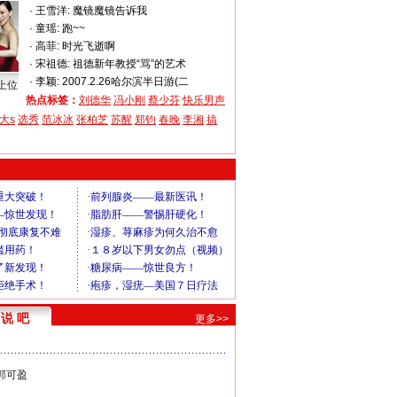
·
王雪洋:
魔镜魔镜告诉我
·
童瑶:
跑~~
·
高菲:
时光飞逝啊
·
宋祖德:
祖德新年教授“骂”的艺术
·
李颖:
2007.2.26哈尔滨半日游(二
上位
热点标签：
刘德华
冯小刚
蔡少芬
快乐男声
大s
选秀
范冰冰
张柏芝
苏醒
郑钧
春晚
李湘
搞
说 吧
更多>>
郭可盈