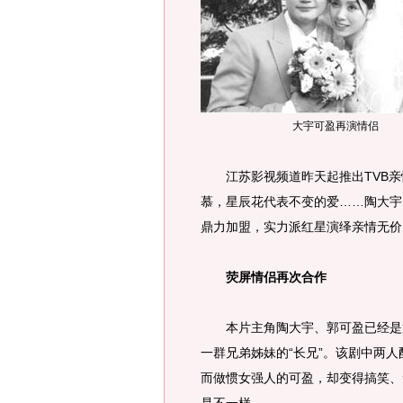
大宇可盈再演情侣
江苏影视频道昨天起推出TVB亲
慕，星辰花代表不变的爱……陶大宇
鼎力加盟，实力派红星演绎亲情无价
荧屏情侣再次合作
本片主角陶大宇、郭可盈已经是第
一群兄弟姊妹的“长兄”。该剧中两
而做惯女强人的可盈，却变得搞笑、