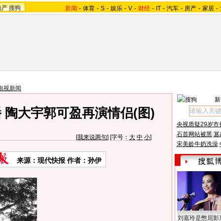
地产
搜狗
新闻
-
体育
-
S
-
娱乐
-
V
-
财经
-
IT
-
汽车
-
房产
-
家居
-
电视新闻
新
 陶大宇郭可盈再演情侣(图)
央视质疑29岁市
石首网站被黑
篡
[
我来说两句
] [字号：
大
中
小
]
宋美龄牛奶洗澡
来源：现代快报 作者：孙伊
刘嘉玲是憋屈影