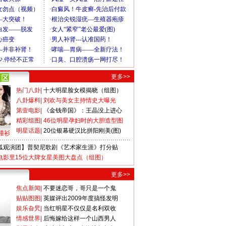
更多>>
热门八卦
|
十大明星脸女模揭晓（组图）
八卦爆料
|
刘欢与美女主持情史大曝光
第壹电影
|
《金钱帝国》：王晶没上进心
精彩组图
|
46位明星孕妇时的大胆造型图
明星话题
|
20位银幕硬汉比拼阳刚美(图)
撞衫
狐观演团】普契尼歌剧《艺术家生涯》打分贴
电影里15位大牌女星美图大盘点（组图）
更多>>
焦点新闻
|
不要迷恋哥，哥只是一个鬼
贴贴图图
|
英媒评出2009年度搞怪发明
娱乐旮旯
|
当红明星不仅仅是名利双收
情感世界
|
后悔嫁给这样一个山西男人