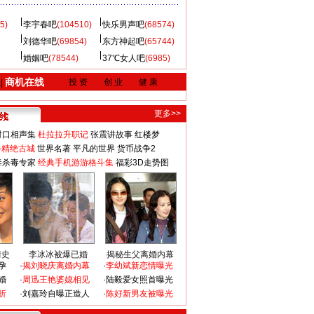
5)
李宇春吧
(104510)
快乐男声吧
(68574)
刘德华吧
(69854)
东方神起吧
(65744)
婚姻吧
(78544)
37℃女人吧
(6985)
商机在线
投 资
创 业
健 康
|
更多>>
对口相声集
杜拉拉升职记
张震讲故事
红楼梦
-精绝古城
世界名著
平凡的世界
货币战争2
毒杀毒专家
经典手机游游格斗集
福彩3D走势图
情史
李冰冰被爆已婚
揭秘生父离婚内幕
孕
·
揭刘晓庆离婚内幕
·
李幼斌新恋情曝光
婚
·
周迅王艳婆媳相见
·
陆毅爱女照首曝光
折
·
刘嘉玲自曝正造人
·
陈好新男友被曝光