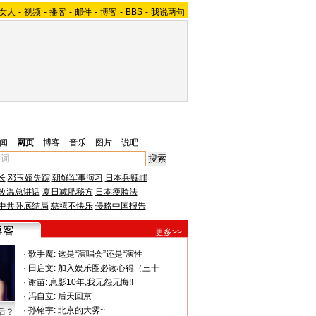
女人
-
视频
-
播客
-
邮件
-
博客
-
BBS
-
我说两句
闻
网页
博客
音乐
图片
说吧
长
邓玉娇失踪
朝鲜军事演习
日本兵赎罪
改温总讲话
夏日减肥秘方
日本瘦脸法
中共卧底结局
慈禧不快乐
侵略中国报告
更多>>
·
歌手魔:
这是“演唱会”还是“演性
·
田启文:
加入娱乐圈必读心得（三十
·
谢苗:
息影10年,我无怨无悔!!
·
冯自立:
后天回京
·
孙铭宇:
北京的大雾~
后？