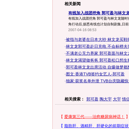
相关新闻
有线加入战团挖角 郭可盈与林文龙
有线加入战团挖角 郭可盈与林文龙随时
角行动后,据悉有线也计划自制剧集,日前郭
2007-04-16 08:53
·
被指与老婆在日本大吵 林文龙买鞋哄
·
林文龙郭可盈赴日充电 不会标榜夫
·
不满老公无力养家 郭可盈面与林文
·
林文龙渴望做爸爸 郭可盈松口想生猪
·
郭可盈林文龙出席活动 自爆做梦都想
·
图文:香港TVB签约女艺人-郭可盈
·
独家:获奖名单外泄 TVB台庆隐藏
相关搜索：
郭可盈
陶大宇
大宇
情