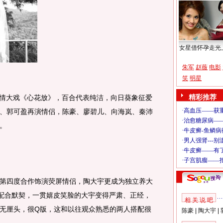
女星借怀孕走光
朱军
赵薇
电影
笑
明星
精彩推荐
情大戏《心花放》，百合代表纯洁，向日葵象征爱
、郭可盈再演情侣，陈豪、廖碧儿、向海岚、秦沛
。
四度合作饰演荧屏情侣，陶大宇更成为独立养大
人配合默契，一贯嬉皮笑脸的大宇变得严肃、正经，
相 关 说 吧
无厘头，很Q版，这和以往观众熟悉的两人搭配很
陈豪
|
陶大宇
|