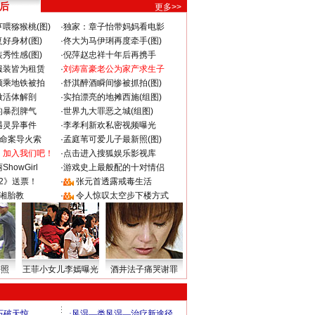
 后
更多>>
喂猕猴桃(图)
·
独家：章子怡带妈妈看电影
好身材(图)
·
佟大为马伊琍再度牵手(图)
秀性感(图)
·
倪萍赵忠祥十年后再携手
服装皆为租赁
·
刘涛富豪老公为家产求生子
颜乘地铁被拍
·
舒淇醉酒瞬间惨被抓拍(图)
做活体解剖
·
实拍漂亮的地摊西施(组图)
的暴烈脾气
·
世界九大罪恶之城(组图)
遇灵异事件
·
李孝利新欢私密视频曝光
成命案导火索
·
孟庭苇可爱儿子最新照(图)
：加入我们吧！
·
点击进入搜狐娱乐影视库
howGirl
·
游戏史上最般配的十对情侣
2》送票！
·
张元首透露戒毒生活
湘胎教
·
令人惊叹太空步下楼方式
密照
王菲小女儿李嫣曝光
酒井法子痛哭谢罪