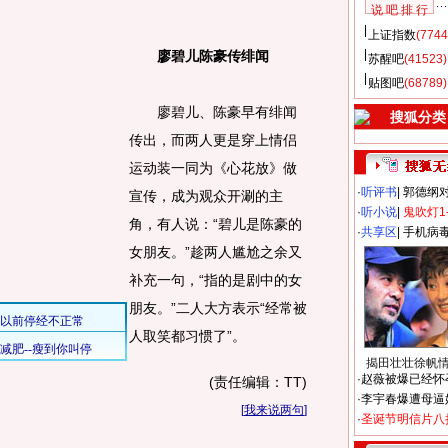
说 吧 排 行
上证指数
(7744
廖碧儿陈豪传绯闻
苏醒吧
(41523)
贴图吧
(68789)
廖碧儿、陈豪早有绯闻
搜狐分类
传出，而两人更是穿上情侣
运动装一同为《心花放》做
·
听评书
|
郭德纲
宣传，成为观众开涮的主
·
听小说
|
鬼吹灯1
角，有人说：“碧儿是陈豪的
·
共享区
|
手机病
女朋友。”趁两人尴尬之余又
补充一句，“指的是剧中的女
朋友。”二人大方表示“经常被
人取笑都习惯了”。
揭田壮壮徐帆
·
赵薇被爆已经怀
(责任编辑：TT)
·
李宇春爆遭母逼
[
我来说两句
]
·
圣诞节明信片八