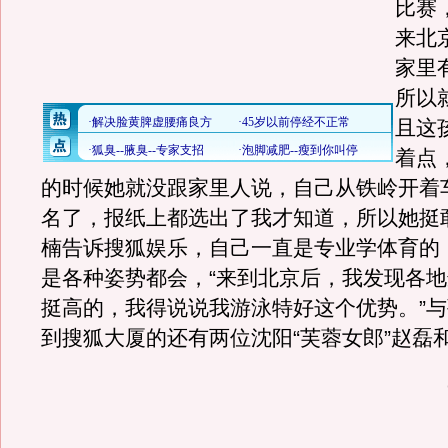
比赛
来北
家里
所以
且这
着点
的时候她就没跟家里人说，自己从铁岭开着
名了，报纸上都选出了我才知道，所以她挺
楠告诉搜狐娱乐，自己一直是专业学体育的
是各种姿势都会，“来到北京后，我发现各
挺高的，我得说说我游泳特好这个优势。”
到搜狐大厦的还有两位沈阳“芙蓉女郎”赵磊