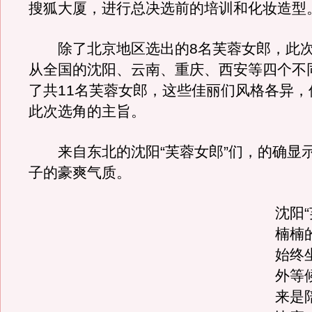
搜狐大厦，进行总决选前的培训和化妆造型
除了北京地区选出的8名芙蓉女郎，此次
从全国的沈阳、云南、重庆、西安等四个不
了共11名芙蓉女郎，这些佳丽们风格各异，
此次选角的主旨。
来自东北的沈阳“芙蓉女郎”们，的确显
子的豪爽气质。
沈阳
楠楠
始终
外等
来是