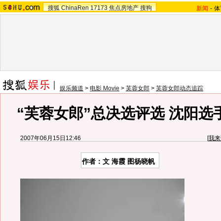
搜狐
ChinaRen
17173
焦点房地产
搜狗
新闻
-
体
娱乐频道
>
电影 Movie
>
芙蓉女郎
>
芙蓉女郎动态追踪
“芙蓉女郎”总决选评选 沈阳选
2007年06月15日12:46
[
我来
作者：文 海霞 图杨晓帆