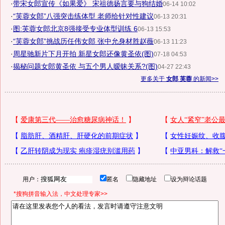
·
带宋女郎宣传《如果爱》 宋祖德扬言要与狗结婚
06-14 10:02
·
“芙蓉女郎”八强突击练体型 老师给针对性建议
06-13 20:31
·
图:芙蓉女郎北京8强接受专业体型训练 6
06-13 15:53
·
“芙蓉女郎”挑战历任伟女郎 张中允身材胜赵薇
06-13 11:23
·
周星驰新片下月开拍 新星女郎还像黄圣依(图)
07-18 04:53
·
揭秘问题女郎黄圣依 与五个男人暧昧关系?(图)
04-27 22:43
更多关于
女郎 芙蓉
的新闻>>
用户：
匿名
隐藏地址
设为辩论话题
*搜狗拼音输入法，中文处理专家>>