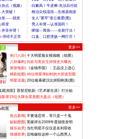
更多>>
热门八卦
|
十大明星脸女模揭晓（组图）
八卦爆料
|
刘欢与美女主持情史大曝光
第壹电影
|
《金钱帝国》：王晶没上进心
精彩组图
|
46位明星孕妇时的大胆造型图
明星话题
|
20位银幕硬汉比拼阳刚美(图)
撞衫
狐观演团】普契尼歌剧《艺术家生涯》打分贴
电影里15位大牌女星美图大盘点（组图）
更多>>
焦点新闻
|
不要迷恋哥，哥只是一个鬼
贴贴图图
|
英媒评出2009年度搞怪发明
娱乐旮旯
|
当红明星不仅仅是名利双收
情感世界
|
后悔嫁给这样一个山西男人