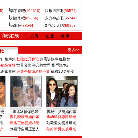
5)
李宇春吧
(104510)
快乐男声吧
(68574)
刘德华吧
(69854)
东方神起吧
(65744)
婚姻吧
(78544)
37℃女人吧
(6985)
商机在线
|
投 资
创 业
健 康
更多>>
对口相声集
杜拉拉升职记
张震讲故事
红楼梦
-精绝古城
世界名著
平凡的世界
货币战争2
毒杀毒专家
经典手机游游格斗集
福彩3D走势图
情史
李冰冰被爆已婚
揭秘生父离婚内幕
孕
·
揭刘晓庆离婚内幕
·
李幼斌新恋情曝光
婚
·
周迅王艳婆媳相见
·
陆毅爱女照首曝光
折
·
刘嘉玲自曝正造人
·
陈好新男友被曝光