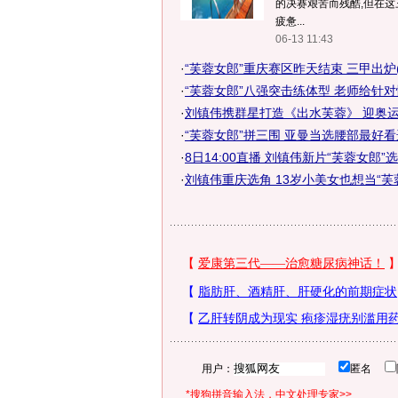
的决赛艰苦而残酷,但在
疲惫...
06-13 11:43
·
“芙蓉女郎”重庆赛区昨天结束 三甲出炉(
·
“芙蓉女郎”八强突击练体型 老师给针
·
刘镇伟携群星打造《出水芙蓉》 迎奥
·
“芙蓉女郎”拼三围 亚曼当选腰部最好
·
8日14:00直播 刘镇伟新片“芙蓉女郎”
·
刘镇伟重庆选角 13岁小美女也想当“芙
用户：
匿名
*搜狗拼音输入法，中文处理专家>>