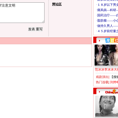
辩论区
范冰冰李冰冰大
戏剧演出
|
【搜
热门连载
|
刘烨