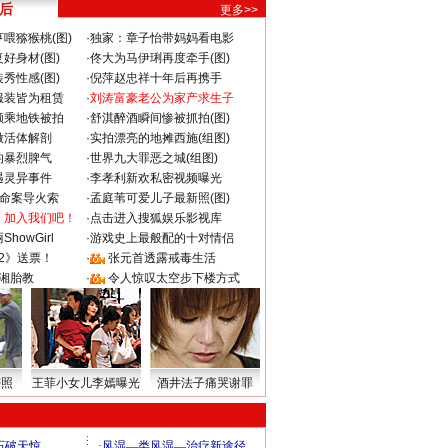
 后
更多>>
喂猕猴桃(图)
·
独家：章子怡带妈妈看电影
好身材(图)
·
佟大为马伊琍再度牵手(图)
秀性感(图)
·
倪萍赵忠祥十年后再携手
服装皆为租赁
·
刘涛富豪老公为家产求生子
颜乘地铁被拍
·
舒淇醉酒瞬间惨被抓拍(图)
做活体解剖
·
实拍漂亮的地摊西施(组图)
的暴烈脾气
·
世界九大罪恶之城(组图)
遇灵异事件
·
李孝利新欢私密视频曝光
成命案导火索
·
孟庭苇可爱儿子最新照(图)
：加入我们吧！
·
点击进入搜狐娱乐影视库
howGirl
·
游戏史上最般配的十对情侣
2》送票！
·
张元首透露戒毒生活
湘胎教
·
令人惊叹太空步下楼方式
密照
王菲小女儿李嫣曝光
酒井法子痛哭谢罪