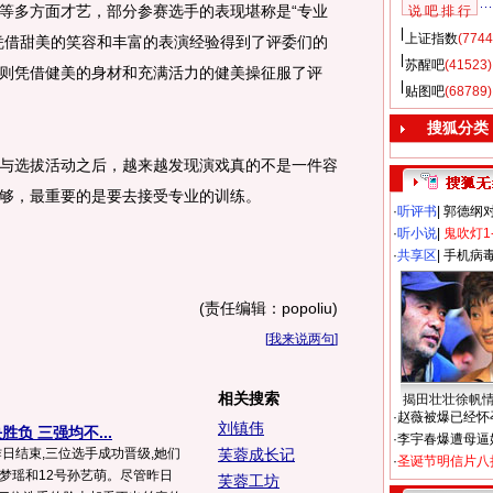
等多方面才艺，部分参赛选手的表现堪称是“专业
说 吧 排 行
上证指数
(7744
凭借甜美的笑容和丰富的表演经验得到了评委们的
苏醒吧
(41523)
则凭借健美的身材和充满活力的健美操征服了评
贴图吧
(68789)
搜狐分类
选拔活动之后，越来越发现演戏真的不是一件容
够，最重要的是要去接受专业的训练。
·
听评书
|
郭德纲
·
听小说
|
鬼吹灯1
·
共享区
|
手机病
(责任编辑：popoliu)
[
我来说两句
]
相关搜索
揭田壮壮徐帆
·
赵薇被爆已经怀
刘镇伟
负 三强均不...
·
李宇春爆遭母逼
昨日结束,三位选手成功晋级,她们
芙蓉成长记
·
圣诞节明信片八
邵梦瑶和12号孙艺萌。尽管昨日
芙蓉工坊