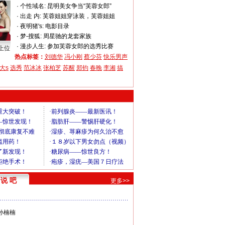
·
个性域名:
昆明美女争当“芙蓉女郎”
·
出走 内:
芙蓉姐姐穿泳装，芙蓉姐姐
·
夜明猪's:
电影目录
·
梦-搜狐:
周星驰的龙套家族
·
漫步人生:
参加芙蓉女郎的选秀比赛
上位
热点标签：
刘德华
冯小刚
蔡少芬
快乐男声
大s
选秀
范冰冰
张柏芝
苏醒
郑钧
春晚
李湘
搞
说 吧
更多>>
孙楠楠