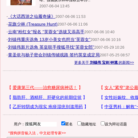
啡、搜狐娱乐和本报联合举办...
2007-06-04 13:45
·
《大话西游之仙履奇缘》
2007-06-06 11:53
·
花旗少林 (Treasure Hunt)
2007-06-06 11:06
·
云南“粉红女”报名 “芙蓉女”选拔又添高手
2007-06-06 10:40
·
刘镇伟重庆选角 13岁小美女也想当“芙蓉女”
2007-06-06 10:16
·
刘镇伟新片选角 英皇联手搜狐寻找“芙蓉女郎”
2007-05-29 10:26
·
黄圣依与杨子密会刘镇伟铺戏路 签约英皇成定局
2007-05-25 08:57
更多关于
刘镇伟 宝剑 钟馗
的新闻>>
用户：
匿名
隐藏地址
设为辩论话题
*搜狗拼音输入法，中文处理专家>>