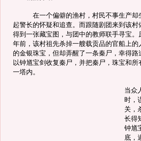
在一个偏僻的渔村，村民不事生产却生
起警长的怀疑和追查。而跟随剧团来到该村
得到一张藏宝图，与团中的教师联手寻宝。
年前，该村祖先杀掉一艘载贡品的官船上的
的金银珠宝，但却弄醒了一条秦尸，幸得路
以钟馗宝剑收复秦尸，并把秦尸，珠宝和所
一塔内。
当众
时，
关，
长得
钟馗
底，