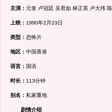
主演：
元奎 卢冠廷 吴君如 林正英 卢大伟 
上映：
1990年2月23日
类型：
恐怖片
地区：
中国香港
语言：
国语
时长：
113分钟
别名：
私家重地
剧情介绍