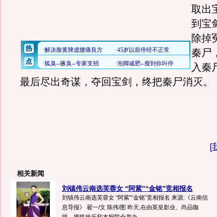
取出
到宝
除掉
秦尸
入秦
最后尽出奇谋，夺回宝剑，终把秦尸消灭。
[
相关新闻
刘镇伟云南选芙蓉女 “阿紫”“金铭”竞相报名
刘镇伟云南选芙蓉女 “阿紫”“金铭”竞相报名 来源:《云南信
息导报》 翟一/文 陈伟/图 昨天,在由英皇影业、尚品咖