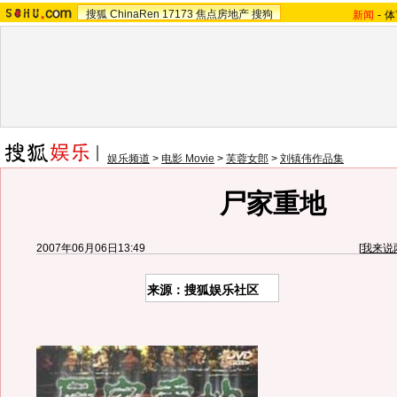
搜狐
ChinaRen
17173
焦点房地产
搜狗
新闻
-
体
娱乐频道
>
电影 Movie
>
芙蓉女郎
>
刘镇伟作品集
尸家重地
2007年06月06日13:49
[
我来说
来源：搜狐娱乐社区