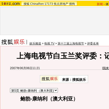
搜狐
ChinaRen
17173
焦点房地产
搜狗
新闻
-
体
娱乐频道
>
电视 TV
>
第十三届上海电视节
>
评委名单
上海电视节白玉兰奖评委：
2007年06月06日11:21
[
我来
来源：搜狐娱乐
鲍勃-康纳利（澳大利亚）