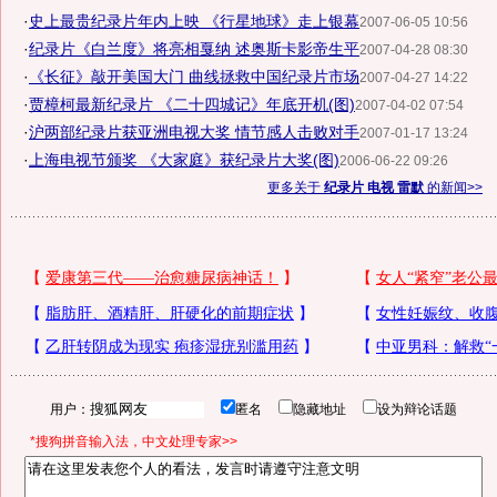
·
史上最贵纪录片年内上映 《行星地球》走上银幕
2007-06-05 10:56
·
纪录片《白兰度》将亮相戛纳 述奥斯卡影帝生平
2007-04-28 08:30
·
《长征》敲开美国大门 曲线拯救中国纪录片市场
2007-04-27 14:22
·
贾樟柯最新纪录片 《二十四城记》年底开机(图)
2007-04-02 07:54
·
沪两部纪录片获亚洲电视大奖 情节感人击败对手
2007-01-17 13:24
·
上海电视节颁奖 《大家庭》获纪录片大奖(图)
2006-06-22 09:26
更多关于
纪录片 电视 雷默
的新闻>>
用户：
匿名
隐藏地址
设为辩论话题
*搜狗拼音输入法，中文处理专家>>