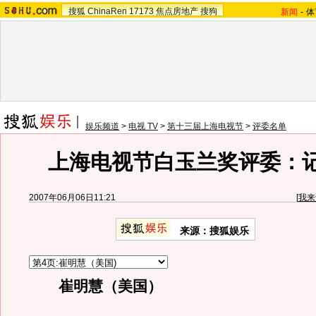
搜狐
ChinaRen
17173
焦点房地产
搜狗
新闻
-
体
娱乐频道
>
电视 TV
>
第十三届上海电视节
>
评委名单
上海电视节白玉兰奖评委：
2007年06月06日11:21
[
我来
来源：搜狐娱乐
崔明慧（美国）