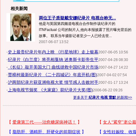
相关新闻
两位王子质疑戴安娜纪录片 电视台称无...
他是与英国第四频道电视台合作制作该纪录片的
ITNFactual 公司的制片人,他向本报披露了照片曝光背后的
故事。 联系当年摄影记者至少一人已经去世...
2007-06-07 13:52
·
史上最贵纪录片年内上映 《行星地球》走上银幕
2007-06-05 10:56
·
纪录片《白兰度》将亮相戛纳 述奥斯卡影帝生平
2007-04-28 08:30
·
《长征》敲开美国大门 曲线拯救中国纪录片市场
2007-04-27 14:22
·
贾樟柯最新纪录片 《二十四城记》年底开机(图)
2007-04-02 07:54
·
沪两部纪录片获亚洲电视大奖 情节感人击败对手
2007-01-17 13:24
·
上海电视节颁奖 《大家庭》获纪录片大奖(图)
2006-06-22 09:26
更多关于
纪录片 电视 雷默
的新闻>>