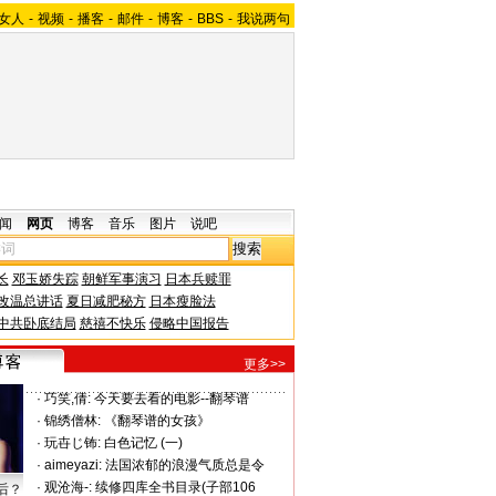
女人
-
视频
-
播客
-
邮件
-
博客
-
BBS
-
我说两句
闻
网页
博客
音乐
图片
说吧
长
邓玉娇失踪
朝鲜军事演习
日本兵赎罪
改温总讲话
夏日减肥秘方
日本瘦脸法
中共卧底结局
慈禧不快乐
侵略中国报告
更多>>
·
巧笑,倩:
今天要去看的电影--翻琴谱
·
锦绣僧林:
《翻琴谱的女孩》
·
玩卋じ钸:
白色记忆 (一)
·
aimeyazi:
法国浓郁的浪漫气质总是令
·
观沧海-:
续修四库全书目录(子部106
后？