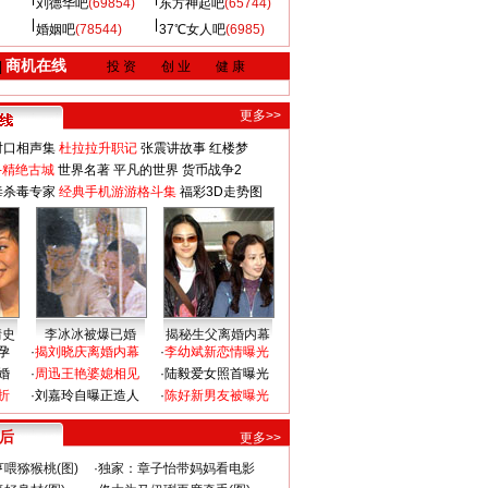
刘德华吧
(69854)
东方神起吧
(65744)
婚姻吧
(78544)
37℃女人吧
(6985)
商机在线
|
投 资
创 业
健 康
更多>>
对口相声集
杜拉拉升职记
张震讲故事
红楼梦
-精绝古城
世界名著
平凡的世界
货币战争2
毒杀毒专家
经典手机游游格斗集
福彩3D走势图
情史
李冰冰被爆已婚
揭秘生父离婚内幕
孕
·
揭刘晓庆离婚内幕
·
李幼斌新恋情曝光
婚
·
周迅王艳婆媳相见
·
陆毅爱女照首曝光
折
·
刘嘉玲自曝正造人
·
陈好新男友被曝光
 后
更多>>
喂猕猴桃(图)
·
独家：章子怡带妈妈看电影