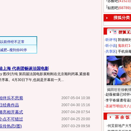
苏醒吧
(41523)
贴图吧
(68789)
搜狐分类
·
听评书
|
郭德纲
·
听小说
|
鬼吹灯1
·
共享区
|
手机病
陆上海 代表团畅谈法国电影
Lily 图/刘方纯 第四届法国电影展刚刚在北京顺利闭幕,紧接着
序幕。4月30日下午,也就是开幕前一天...
揭田壮壮徐帆
·
赵薇被爆已经怀
相伴乐不思蜀
2007-05-04 10:38
·
李宇春爆遭母逼
日经典作品
2007-04-30 15:16
·
圣诞节明信片八
璐亮相开幕式
2007-04-28 07:54
茶 余 饭
小点不可错过
2007-04-25 20:00
伶热恋(图)
·
何炅获地产大亨
2007-03-29 09:58