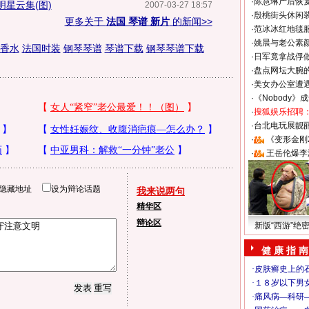
·
陈慧琳产后恢复
星云集(图)
2007-03-27 18:57
·
殷桃街头休闲装
更多关于
法国 琴谱 新片
的新闻>>
·
范冰冰红地毯
·
姚晨与老公素
香水
法国时装
钢琴琴谱
琴谱下载
钢琴琴谱下载
·
日军竟拿战俘
·
盘点网坛大腕
·
美女办公室遭
·
《Nobody》
·
搜狐娱乐招聘
·
台北电玩展靓丽S
·
《变形金刚
·
王岳伦爆李
隐藏地址
设为辩论话题
我来说两句
精华区
辩论区
新版“西游”绝
健 康 指 南