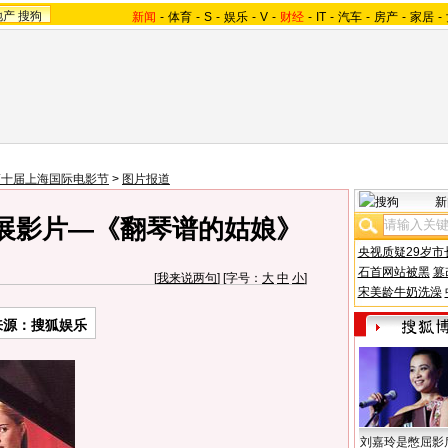
地产
搜狗
新闻
-
体育
-
S
-
娱乐
-
V
-
财经
-
IT
-
汽车
-
房产
-
家居
-
第十届上海国际电影节
>
图片报道
新
展影片—《翻琴谱的姑娘》
央视质疑29岁市
石首网站被黑
篡
[
我来说两句
] [字号：
大
中
小
]
宋美龄牛奶洗澡
来源：搜狐娱乐
刘嘉玲是憋屈影