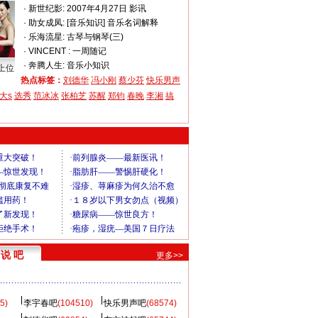
·
新世纪影:
2007年4月27日 影讯
·
助女成凤:
[音乐知识] 音乐名词解释
·
乐海流星:
古琴与钢琴(三)
·
VINCENT :
一周随记
·
奔腾人生:
音乐小知识
上位
热点标签：
刘德华
冯小刚
蔡少芬
快乐男声
大s
选秀
范冰冰
张柏芝
苏醒
郑钧
春晚
李湘
搞
说 吧
更多>>
5)
李宇春吧
(104510)
快乐男声吧
(68574)