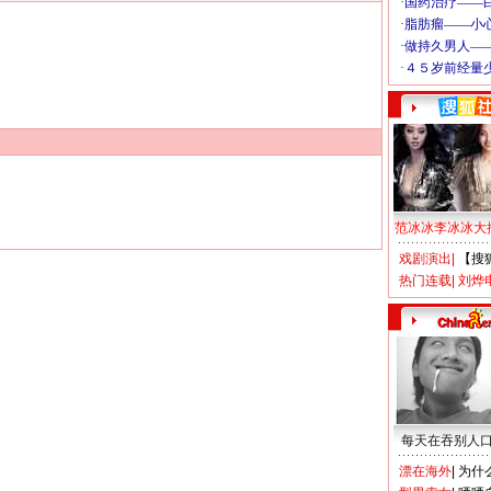
范冰冰李冰冰大
戏剧演出
|
【搜
热门连载
|
刘烨
每天在吞别人
漂在海外
|
为什