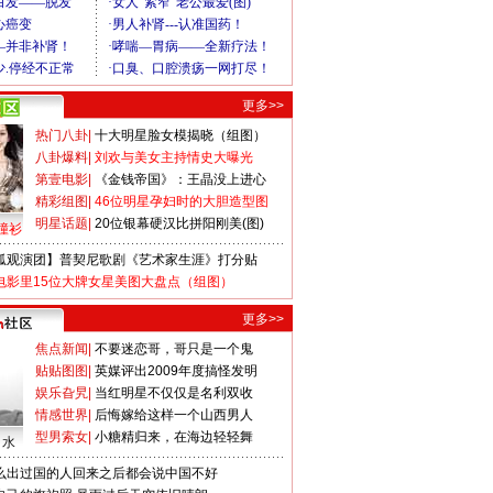
更多>>
热门八卦
|
十大明星脸女模揭晓（组图）
八卦爆料
|
刘欢与美女主持情史大曝光
第壹电影
|
《金钱帝国》：王晶没上进心
精彩组图
|
46位明星孕妇时的大胆造型图
明星话题
|
20位银幕硬汉比拼阳刚美(图)
撞衫
狐观演团】普契尼歌剧《艺术家生涯》打分贴
电影里15位大牌女星美图大盘点（组图）
更多>>
焦点新闻
|
不要迷恋哥，哥只是一个鬼
贴贴图图
|
英媒评出2009年度搞怪发明
娱乐旮旯
|
当红明星不仅仅是名利双收
情感世界
|
后悔嫁给这样一个山西男人
型男索女
|
小糖精归来，在海边轻轻舞
口水
么出过国的人回来之后都会说中国不好