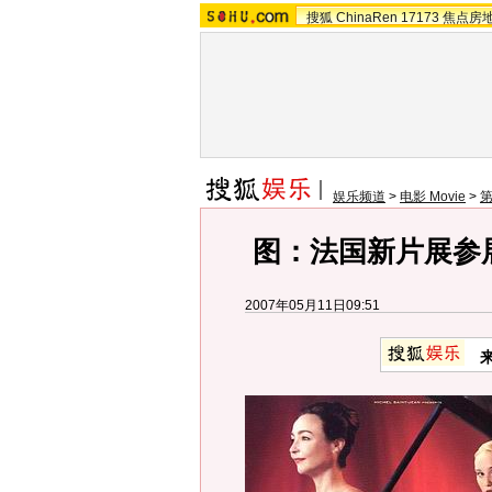
搜狐
ChinaRen
17173
焦点房
娱乐频道
>
电影 Movie
>
图：法国新片展参
2007年05月11日09:51