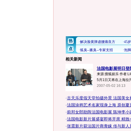
相关新闻
法国电影展明日登
来源:搜狐娱乐 作者:
5月1日又将在上海拉开
2007-05-02 16:13
·
古天乐度假天堂拍摄外景 法国美女
·
法国涂鸦艺术名家现身上海 原创夏
·
前邦女郎助阵法国电影展 陈坤李小
·
法国电影新片展盛宴即将开席 精致
·
张震新片获法国片商青睐 传与新人辰