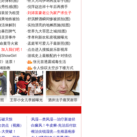
好身材(图)
·
佟大为马伊琍再度牵手(图)
秀性感(图)
·
倪萍赵忠祥十年后再携手
服装皆为租赁
·
刘涛富豪老公为家产求生子
颜乘地铁被拍
·
舒淇醉酒瞬间惨被抓拍(图)
做活体解剖
·
实拍漂亮的地摊西施(组图)
的暴烈脾气
·
世界九大罪恶之城(组图)
遇灵异事件
·
李孝利新欢私密视频曝光
成命案导火索
·
孟庭苇可爱儿子最新照(图)
：加入我们吧！
·
点击进入搜狐娱乐影视库
howGirl
·
游戏史上最般配的十对情侣
2》送票！
·
张元首透露戒毒生活
湘胎教
·
令人惊叹太空步下楼方式
密照
王菲小女儿李嫣曝光
酒井法子痛哭谢罪