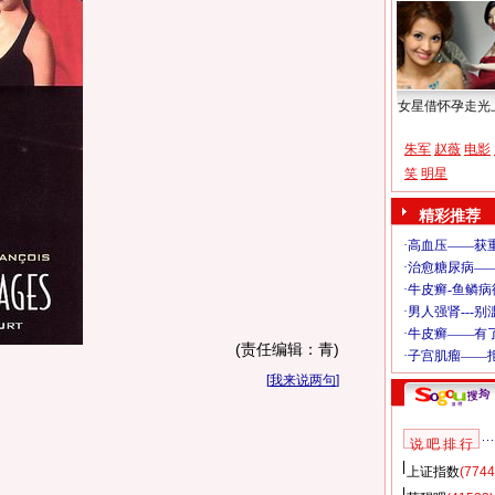
女星借怀孕走光
朱军
赵薇
电影
笑
明星
精彩推荐
(责任编辑：青)
[
我来说两句
]
说 吧 排 行
上证指数
(7744