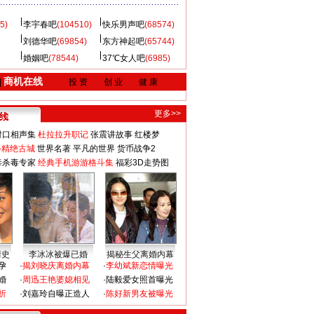
5)
李宇春吧
(104510)
快乐男声吧
(68574)
刘德华吧
(69854)
东方神起吧
(65744)
婚姻吧
(78544)
37℃女人吧
(6985)
商机在线
|
投 资
创 业
健 康
更多>>
对口相声集
杜拉拉升职记
张震讲故事
红楼梦
-精绝古城
世界名著
平凡的世界
货币战争2
毒杀毒专家
经典手机游游格斗集
福彩3D走势图
情史
李冰冰被爆已婚
揭秘生父离婚内幕
孕
·
揭刘晓庆离婚内幕
·
李幼斌新恋情曝光
婚
·
周迅王艳婆媳相见
·
陆毅爱女照首曝光
折
·
刘嘉玲自曝正造人
·
陈好新男友被曝光