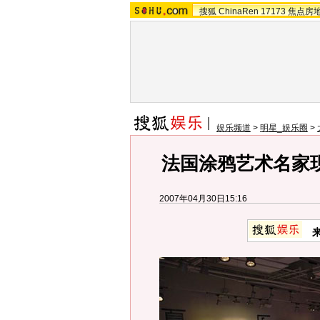
搜狐
ChinaRen
17173
焦点房
娱乐频道
>
明星_娱乐圈
>
法国涂鸦艺术名家
2007年04月30日15:16
来