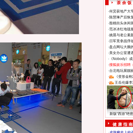
茶 余 饭
·
何炅获地产大亨
·
陈慧琳产后恢复
·
殷桃街头休闲装
·
范冰冰红地毯
·
姚晨与老公素
·
日军竟拿战俘
·
盘点网坛大腕
·
美女办公室遭
·
《Nobody》
·
搜狐娱乐招聘
·
台北电玩展靓丽S
·
《变形金刚
·
王岳伦爆李
新版“西游”绝
健 康 指 南