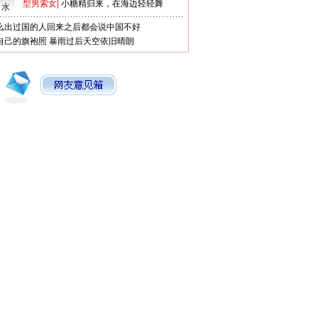
型男索女
|
小糖精归来，在海边轻轻舞
口水
么出过国的人回来之后都会说中国不好
自己的旗袍照
暴雨过后天空依旧晴朗