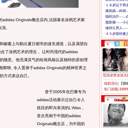
das Originals概念店内,法国著名涂鸦艺术家
作表演。
橱窗上勾勒出夏日都市的迷失感觉，以及渴望自
了涂鸦艺术的理念， 让时尚现代的adidas
份街头的随意。他充满灵气的绘画风格以及独特的原创理
志交相辉映, 令人置身于adidas Originals的精神世界之
我的方式表达自己。
范冰冰李冰冰大
戏剧演出
|
【搜
热门连载
|
刘烨
曾于2005年在巴黎专为
adidas活动展示过自己令人
炫目的即兴表演的L‘Atlas，
首次亮相于中国的adidas
Originals概念店，为中国的