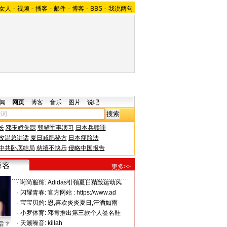
女人
-
视频
-
播客
-
邮件
-
博客
-
BBS
-
我说两句
闻
网页
博客
音乐
图片
说吧
长
邓玉娇失踪
朝鲜军事演习
日本兵赎罪
改温总讲话
夏日减肥秘方
日本瘦脸法
中共卧底结局
慈禧不快乐
侵略中国报告
更多>>
·
时尚服饰:
Adidas引领夏日精致运动风
·
闪耀青春:
官方网站 : https://www.ad
·
宝宝贝的:
恩,喜欢炎炎夏日,汗洒如雨
·
小罗体育:
邓肯推出第三款个人签名鞋
·
天籁噪音:
killah
后？