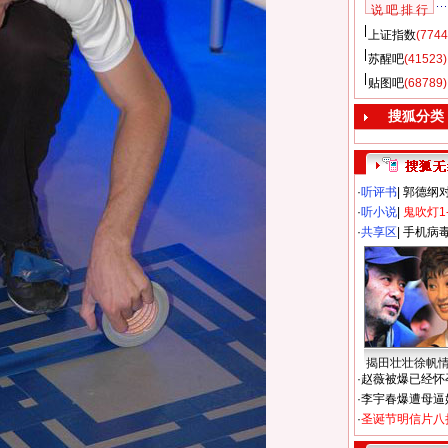
说 吧 排 行
上证指数
(7744
苏醒吧
(41523)
贴图吧
(68789)
搜狐分类
·
听评书
|
郭德纲
·
听小说
|
鬼吹灯1
·
共享区
|
手机病
揭田壮壮徐帆
·
赵薇被爆已经怀
·
李宇春爆遭母逼
·
圣诞节明信片八