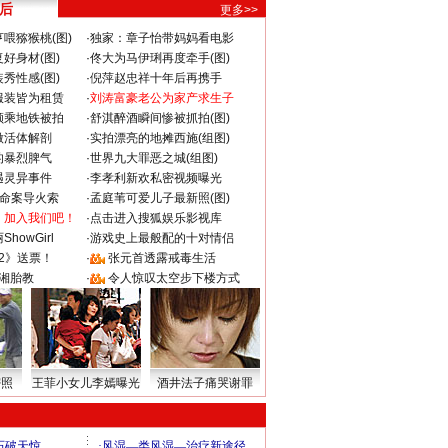
 后
更多>>
喂猕猴桃(图)
·
独家：章子怡带妈妈看电影
好身材(图)
·
佟大为马伊琍再度牵手(图)
秀性感(图)
·
倪萍赵忠祥十年后再携手
服装皆为租赁
·
刘涛富豪老公为家产求生子
颜乘地铁被拍
·
舒淇醉酒瞬间惨被抓拍(图)
做活体解剖
·
实拍漂亮的地摊西施(组图)
的暴烈脾气
·
世界九大罪恶之城(组图)
遇灵异事件
·
李孝利新欢私密视频曝光
成命案导火索
·
孟庭苇可爱儿子最新照(图)
：加入我们吧！
·
点击进入搜狐娱乐影视库
howGirl
·
游戏史上最般配的十对情侣
2》送票！
·
张元首透露戒毒生活
湘胎教
·
令人惊叹太空步下楼方式
密照
王菲小女儿李嫣曝光
酒井法子痛哭谢罪