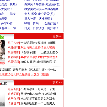
更多>>
热门八卦
|
十大明星脸女模揭晓（组图）
八卦爆料
|
刘欢与美女主持情史大曝光
第壹电影
|
《金钱帝国》：王晶没上进心
精彩组图
|
46位明星孕妇时的大胆造型图
明星话题
|
20位银幕硬汉比拼阳刚美(图)
撞衫
狐观演团】普契尼歌剧《艺术家生涯》打分贴
电影里15位大牌女星美图大盘点（组图）
更多>>
焦点新闻
|
不要迷恋哥，哥只是一个鬼
贴贴图图
|
英媒评出2009年度搞怪发明
娱乐旮旯
|
当红明星不仅仅是名利双收
情感世界
|
后悔嫁给这样一个山西男人