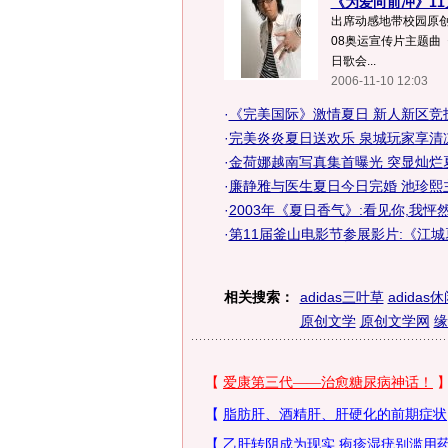
《为爱向前冲》11
出席动感地带校园原创音
08奥运宣传片主题曲《
日歌会...
2006-11-10 12:03
·
《完美国际》激情夏日 新人新区竞
·
完美炎炎夏日送欢乐 泉城玩家享清
·
金荷娜越南写真集首曝光 突显灿烂夏
·
廉静雅与医生夏日今日完婚 池珍熙主
·
2003年《夏日香气》:看见你,我怦
·
第11届釜山电影节参展影片:《江城
相关搜索：
adidas三叶草
adidas
原创文学
原创文学网
缘