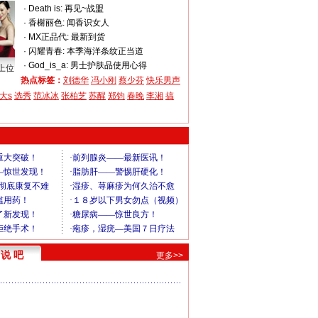
·
Death is:
再见~战盟
·
香榭丽色:
闻香识女人
·
MX正品代:
最新到货
·
闪耀青春:
本季海洋条纹正当道
·
God_is_a:
男士护肤品使用心得
上位
热点标签：
刘德华
冯小刚
蔡少芬
快乐男声
大s
选秀
范冰冰
张柏芝
苏醒
郑钧
春晚
李湘
搞
说 吧
更多>>