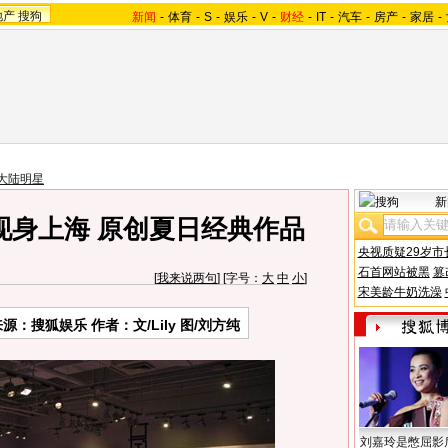
地产
搜狗
新闻
-
体育
-
S
-
娱乐
-
V
-
财经
-
IT
-
汽车
-
房产
-
家居
-
大陆明星
新
现身上海 原创夏日经典作品
央视质疑29岁市
石首网站被黑
篡
[
我来说两句
] [字号：
大
中
小
]
宋美龄牛奶洗澡
源：搜狐娱乐 作者：文/Lily 图/刘方纯
刘嘉玲是憋屈影