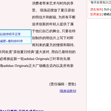
每天在吞别人
消费者带来艺术与时尚的享
漂在海外
|
为什
受。 现场还摆放了夏日原创
型男索女
|
晒晒
的明信片和邮箱, 为所有不断
追求创新的年轻人提供了属
于他们自己的舞台, 只要在特
别制作的明信片上写下对即
将到来的夏天的憧憬和期待,
共同欢度“原创夏日经典”盛大派对, 用自己最特别的
起新一轮adidas Originals三叶草街头潮
idas Originals正大广场概念店内以及所有新
(责任编辑：楚歌)
[
我来说两句
]