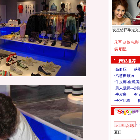
女星借怀孕走光
朱军
赵薇
电影
笑
明星
精彩推荐
相 关 说 吧
夏日