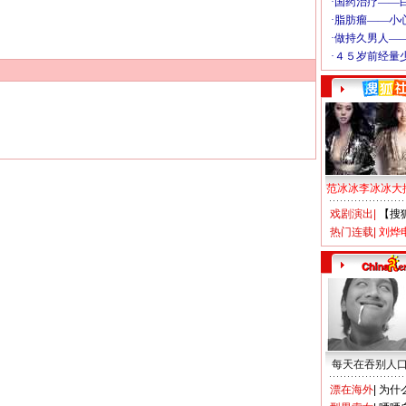
范冰冰李冰冰大
戏剧演出
|
【搜
热门连载
|
刘烨
每天在吞别人
漂在海外
|
为什