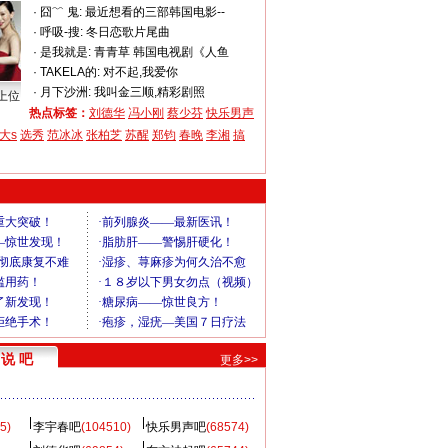
·
囧﹌ 鬼:
最近想看的三部韩国电影--
·
呼吸-搜:
冬日恋歌片尾曲
·
是我就是:
青青草 韩国电视剧《人鱼
·
TAKELA的:
对不起,我爱你
·
月下沙洲:
我叫金三顺,精彩剧照
上位
热点标签：
刘德华
冯小刚
蔡少芬
快乐男声
大s
选秀
范冰冰
张柏芝
苏醒
郑钧
春晚
李湘
搞
说 吧
更多>>
5)
李宇春吧
(104510)
快乐男声吧
(68574)