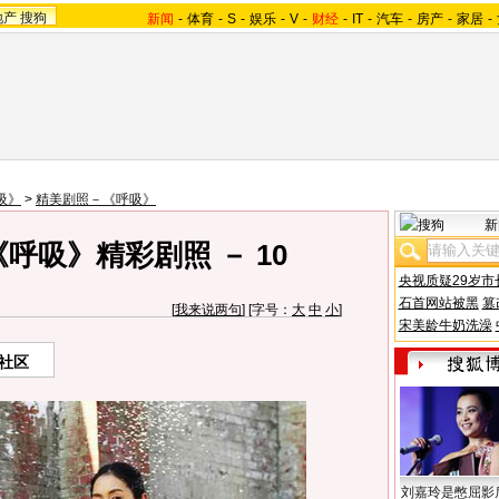
地产
搜狗
新闻
-
体育
-
S
-
娱乐
-
V
-
财经
-
IT
-
汽车
-
房产
-
家居
-
吸》
>
精美剧照－《呼吸》
新
呼吸》精彩剧照 － 10
央视质疑29岁市
石首网站被黑
篡
[
我来说两句
] [字号：
大
中
小
]
宋美龄牛奶洗澡
社区
刘嘉玲是憋屈影