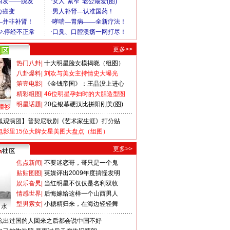
更多>>
热门八卦
|
十大明星脸女模揭晓（组图）
八卦爆料
|
刘欢与美女主持情史大曝光
第壹电影
|
《金钱帝国》：王晶没上进心
精彩组图
|
46位明星孕妇时的大胆造型图
明星话题
|
20位银幕硬汉比拼阳刚美(图)
撞衫
狐观演团】普契尼歌剧《艺术家生涯》打分贴
电影里15位大牌女星美图大盘点（组图）
更多>>
焦点新闻
|
不要迷恋哥，哥只是一个鬼
贴贴图图
|
英媒评出2009年度搞怪发明
娱乐旮旯
|
当红明星不仅仅是名利双收
情感世界
|
后悔嫁给这样一个山西男人
型男索女
|
小糖精归来，在海边轻轻舞
口水
么出过国的人回来之后都会说中国不好