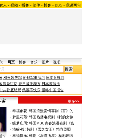
女人
-
视频
-
播客
-
邮件
-
博客
-
BBS
-
我说两句
闻
网页
博客
音乐
图片
说吧
长
邓玉娇失踪
朝鲜军事演习
日本兵赎罪
改温总讲话
夏日减肥秘方
日本瘦脸法
中共卧底结局
慈禧不快乐
侵略中国报告
更多>>
·
幸福象花:
韩国浪漫爱情喜剧《宫》的
·
梦里花落:
韩国热播电视剧《我的女孩
·
蝶梦庄周:
韩国MBC青春浪漫喜剧《宫
·
清醒-搜:
韩剧《雪之女王》精彩剧照
·
幸福快乐:
韩剧《浪漫满屋》精彩剧照
后？