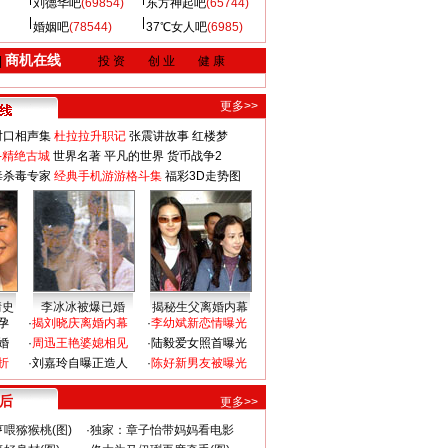
刘德华吧
(69854)
东方神起吧
(65744)
婚姻吧
(78544)
37℃女人吧
(6985)
商机在线
|
投 资
创 业
健 康
更多>>
对口相声集
杜拉拉升职记
张震讲故事
红楼梦
-精绝古城
世界名著
平凡的世界
货币战争2
毒杀毒专家
经典手机游游格斗集
福彩3D走势图
情史
李冰冰被爆已婚
揭秘生父离婚内幕
孕
·
揭刘晓庆离婚内幕
·
李幼斌新恋情曝光
婚
·
周迅王艳婆媳相见
·
陆毅爱女照首曝光
折
·
刘嘉玲自曝正造人
·
陈好新男友被曝光
 后
更多>>
喂猕猴桃(图)
·
独家：章子怡带妈妈看电影