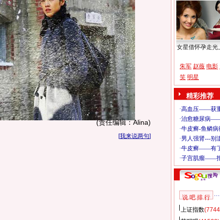
女星借怀孕走光
朱军
赵薇
电影
笑
明星
精彩推荐
(责任编辑：Alina)
[
我来说两句
]
说 吧 排 行
上证指数
(7744