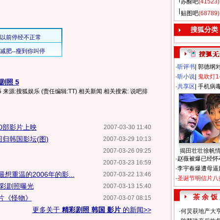
苏醒吧
(41523)
贴图吧
(68789)
搜狐分类
·
听评书
|
郭德纲
·
听小说
|
鬼吹灯1
照 5
·
共享区
|
手机病
源:搜狐娱乐 (责任编辑:TT) 相关新闻 相关搜索: 说吧排
0部影片上映
2007-03-30 11:40
归韩国影坛(图)
2007-03-29 10:13
2007-03-26 09:25
揭田壮壮徐帆
·
赵薇被爆已经怀
2007-03-23 16:59
·
李宇春爆遭母逼
重温的2006年的影...
2007-03-22 13:46
·
圣诞节明信片八
精彩剧照曝光
2007-03-13 15:40
茶 余 饭
片《怪物》
2007-03-07 08:15
更多关于
精彩剧照 韩国 影片
的新闻>>
·
何炅获地产大亨