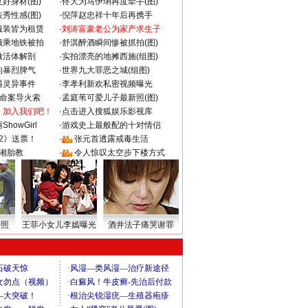
好身材(图)
·
佟大为马伊琍再度牵手(图)
秀性感(图)
·
倪萍赵忠祥十年后再携手
服装皆为租赁
·
刘涛富豪老公为家产求生子
颜乘地铁被拍
·
舒淇醉酒瞬间惨被抓拍(图)
做活体解剖
·
实拍漂亮的地摊西施(组图)
的暴烈脾气
·
世界九大罪恶之城(组图)
遇灵异事件
·
李孝利新欢私密视频曝光
成命案导火索
·
孟庭苇可爱儿子最新照(图)
：加入我们吧！
·
点击进入搜狐娱乐影视库
howGirl
·
游戏史上最般配的十对情侣
2》送票！
·
张元首透露戒毒生活
湘胎教
·
令人惊叹太空步下楼方式
密照
王菲小女儿李嫣曝光
酒井法子痛哭谢罪