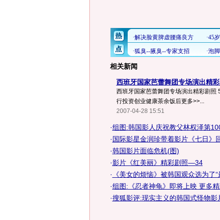
相关新闻
西班牙国家芭蕾舞团专场演出精彩剧
西班牙国家芭蕾舞团专场演出精彩剧照 5 来
行投资创业健康茶余饭后更多>>...
2007-04-28 15:51
·
组图:韩国影人庆祝教父林权泽第10
·
国际影星金润珍带着影片《七日》回
·
韩国影片面临危机(图)
·
影片《红美丽》精彩剧照—34
·
《美女的烦恼》被韩国观众选为了“最想
·
组图:《忍者神龟》即将上映 更多
·
搜狐影评:现实主义的韩国式怪物影