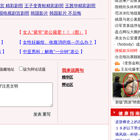
·
陈慧琳产后恢复
 宫 精彩剧照
王子变青蛙精彩剧照
王茜华精彩剧照
·
殷桃街头休闲装
国电视剧宫剧照
韩国影片
韩国影片 不后悔
·
范冰冰红地毯
·
姚晨与老公素
·
日军竟拿战俘
·
盘点网坛大腕
·
美女办公室遭
·
《Nobody》
·
搜狐娱乐招聘
·
台北电玩展靓丽S
·
《变形金刚
隐藏地址
设为辩论话题
·
王岳伦爆李
我来说两句
精华区
辩论区
新版“西游”绝
健 康 指 南