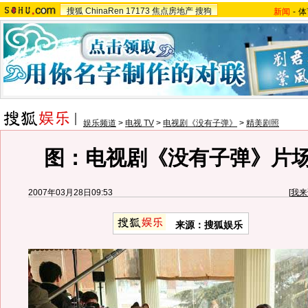
搜狐
ChinaRen
17173
焦点房地产
搜狗
新闻
-
体
娱乐频道
>
电视 TV
>
电视剧《没有子弹》
>
精美剧照
图：电视剧《没有子弹》片场花
2007年03月28日09:53
[
我来
来源：搜狐娱乐