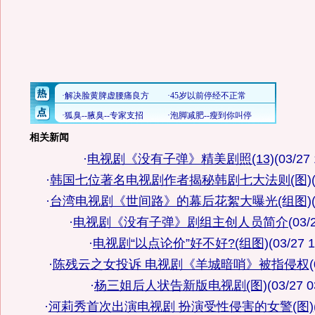
相关新闻
·
电视剧《没有子弹》精美剧照(13)
(03/27 
·
韩国七位著名电视剧作者揭秘韩剧七大法则(图)
·
台湾电视剧《世间路》的幕后花絮大曝光(组图)
·
电视剧《没有子弹》剧组主创人员简介
(03/
·
电视剧“以点论价”好不好?(组图)
(03/27 1
·
陈残云之女投诉 电视剧《羊城暗哨》被指侵权
(
·
杨三姐后人状告新版电视剧(图)
(03/27 0
·
河莉秀首次出演电视剧 扮演受性侵害的女警(图)