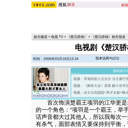
新闻
娱乐频道
>
电视 TV
>
《楚汉骄雄》
>
《楚汉骄雄》相关报道
电视剧《楚汉骄
我来说两句(
(2)
)
时间：2006年03月16日15:34
搜狐娱乐
·
视频：李湘高薪入北京台 当主播疗
·
视频：《舞林大会》落幕 解小东夺
·
视频：余文乐高园园<男才女貌>曝
首次饰演楚霸王项羽的江华更是
的一个角色：“项羽是一个霸王，举
话声音都大过其他人，所以我每次一
有杀气，面部表情又要保持到平衡，