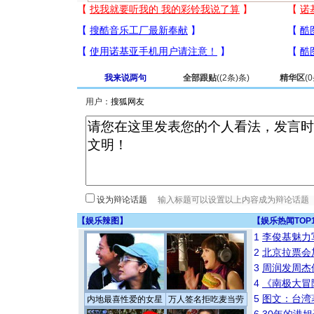
我来说两句
全部跟贴
(
(2条)
条)
精华区
(
0
用户：
设为辩论话题
【
娱乐辣图
】
【
娱乐热闻TOP
1
李俊基魅力
2
北京拉票会
3
周润发周杰
4
《南极大冒
5
图文：台湾
内地最喜性爱的女星
万人签名拒吃麦当劳