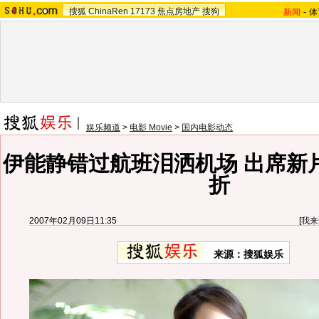
搜狐
ChinaRen
17173
焦点房地产
搜狗
新闻
-
体
娱乐频道
>
电影 Movie
>
国内电影动态
伊能静错过航班泪洒机场 出席新
折
2007年02月09日11:35
[
我来
来源：搜狐娱乐