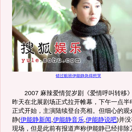
错过航班伊能静急得想哭
2007 麻辣爱情贺岁剧《爱情呼叫转移
昨天在北展剧场正式拉开帷幕，下午一点半
正式开始，主演陆续登台亮相。但细心的观
静
(
伊能静新闻
,
伊能静音乐
,
伊能静说吧
)
并没
现场，但是此前有报道声称伊能静已经排除