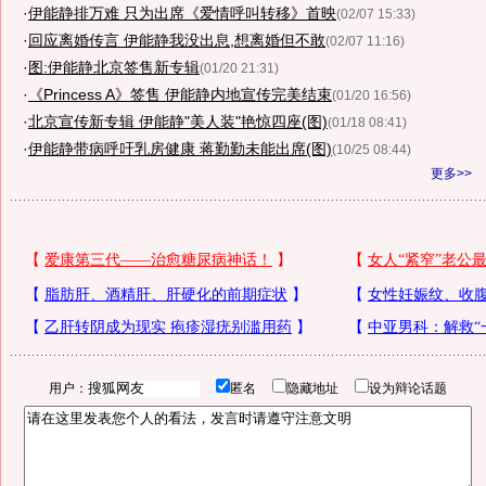
·
伊能静排万难 只为出席《爱情呼叫转移》首映
(02/07 15:33)
·
回应离婚传言 伊能静我没出息,想离婚但不敢
(02/07 11:16)
·
图:伊能静北京签售新专辑
(01/20 21:31)
·
《Princess A》签售 伊能静内地宣传完美结束
(01/20 16:56)
·
北京宣传新专辑 伊能静"美人装"艳惊四座(图)
(01/18 08:41)
·
伊能静带病呼吁乳房健康 蒋勤勤未能出席(图)
(10/25 08:44)
更多>>
用户：
匿名
隐藏地址
设为辩论话题