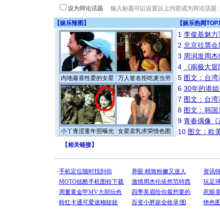
设为辩论话题
【
娱乐辣图
】
【
娱乐热闻TOP
1
李俊基魅力
2
北京拉票会
3
周润发周杰
4
《南极大冒
5
图文：台湾
内地最喜性爱的女星
万人签名拒吃麦当劳
6
30年的港
7
图文：台湾
8
图文：韩国
9
青春偶像《
小丫青涩童年照曝光
女星卖乳求荣情色图
10
图文：欧美
【
相关链接
】