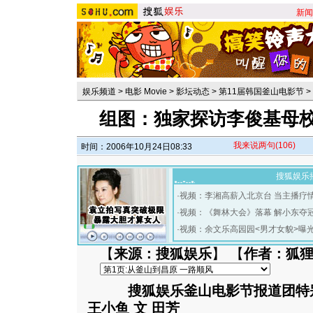
新闻
娱乐频道
>
电影 Movie
>
影坛动态
>
第11届韩国釜山电影节
>
组图：独家探访李俊基母校
我来说两句
(106)
时间：2006年10月24日08:33
搜狐娱乐
·
视频：李湘高薪入北京台 当主播疗
·
视频：《舞林大会》落幕 解小东夺
·
视频：余文乐高园园<男才女貌>曝
【
来源：搜狐娱乐
】 【
作者：狐
搜狐娱乐釜山电影节报道团特别
王小鱼 文 田芳