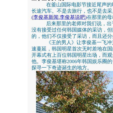
在釜山国际电影节接近尾声的
长途汽车。不是去旅行，也不是去采
(
李俊基新闻
,
李俊基说吧
)
在那里的母
后来那里的老师对我们说，出于
没有接受过任何韩国媒体的采访，但
的，他们不仅接受了采访，而且还分
《王的男人》让李俊基一飞冲天，
速蔓延，韩国明星首次无时差地在国
开幕式有上百位韩国明星出场，而观
他。李俊基堪称2006年韩国娱乐圈
探寻一下奇迹诞生的地方。