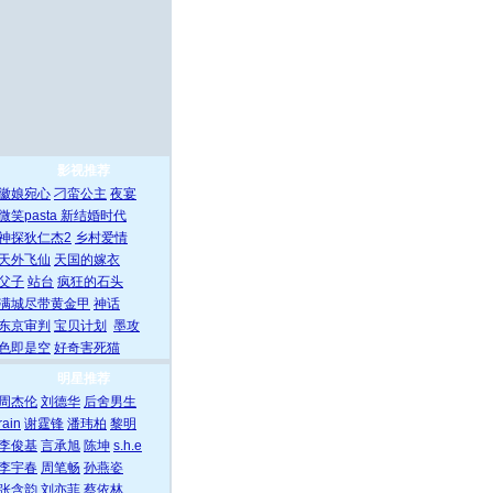
影视推荐
徽娘宛心
刁蛮公主
夜宴
微笑pasta
新结婚时代
神探狄仁杰2
乡村爱情
天外飞仙
天国的嫁衣
父子
站台
疯狂的石头
满城尽带黄金甲
神话
东京审判
宝贝计划
墨攻
色即是空
好奇害死猫
明星推荐
周杰伦
刘德华
后舍男生
rain
谢霆锋
潘玮柏
黎明
李俊基
言承旭
陈坤
s.h.e
李宇春
周笔畅
孙燕姿
张含韵
刘亦菲
蔡依林