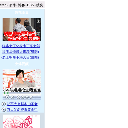
aren
-
邮件
-
博客
-
BBS
-
搜狗
热辣图集
·
猫步女王化身卡丁车女郎
·
港明星怪癖大揭秘(组图)
·
老土明星不堪入目(组图)
火爆视频
胡军大夸赵本山不老
万人签名拒看黄金甲