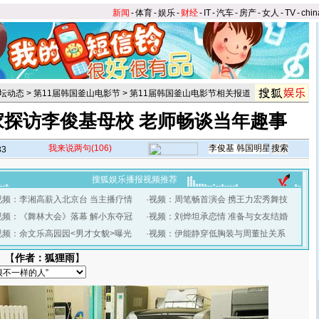
新闻
-
体育
-
娱乐
-
财经
-
IT
-
汽车
-
房产
-
女人
-
TV
-
chin
坛动态
>
第11届韩国釜山电影节
>
第11届韩国釜山电影节相关报道
家探访李俊基母校 老师畅谈当年趣事
我来说两句
(106)
33
搜狐娱乐播报视频推荐
视频：李湘高薪入北京台 当主播疗情
·
视频：周笔畅首演会 携王力宏秀舞技
视频：《舞林大会》落幕 解小东夺冠
·
视频：刘烨坦承恋情 准备与女友结婚
视频：余文乐高园园<男才女貌>曝光
·
视频：伊能静穿低胸装与周董扯关系
 【
作者：狐狸雨
】