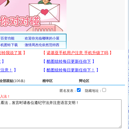
全部跟贴
(106条)
精华区
辩论区
匿名发表：
隐藏地址：
入法！