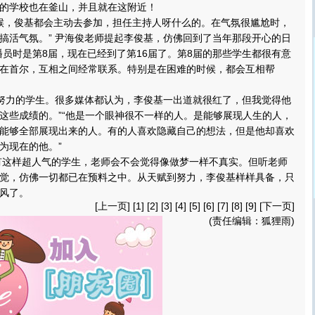
的学校也在釜山，并且就在这附近！
候，俊基都会主动去参加，担任主持人呀什么的。在气氛很尴尬时，
搞活气氛。” 尹海俊老师提起李俊基，仿佛回到了当年那段开心的日
播员时是第8届，现在已经到了第16届了。第8届的那些学生都很有意
在首尔，互相之间经常联系。特别是在困难的时候，都会互相帮
力的学生。很多媒体都认为，李俊基一出道就很红了，但我觉得他
这些成绩的。”“他是一个眼神很不一样的人。是能够展现人生的人，
能够全部展现出来的人。有的人喜欢隐藏自己的想法，但是他却喜欢
为现在的他。”
样超人气的学生，老师会不会觉得像做梦一样不真实。但听老师
觉，仿佛一切都已在预料之中。从天赋到努力，李俊基样样具备，只
风了。
[
上一页
] [
1
] [
2
] [
3
] [
4
] [5] [
6
] [
7
] [
8
] [
9
] [
下一页
]
(责任编辑：狐狸雨)