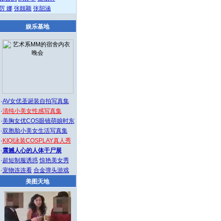
厉 娜
张靓颖
张韶涵
娱乐基地
·
AV女优圣诞装自拍写真集
·
清纯小美女性感写真集
·
美胸女优COS眼镜萌娘时东
·
双胞胎小美女生活写真集
·
KIQI泳装COSPLAY真人秀
·
震撼人心的人体干尸展
·
超短制服诱惑
惊艳美女秀
·
宠物连连看
合金弹头游戏
美图天地