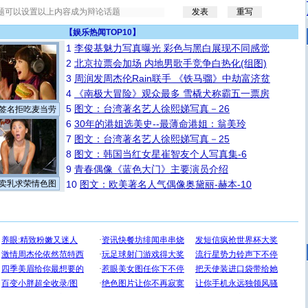
【
娱乐热闻TOP10
】
1
李俊基魅力写真曝光 彩色与黑白展现不同感觉
2
北京拉票会加场 内地男歌手竞争白热化(组图)
3
周润发周杰伦Rain联手 《铁马骝》中劫富济贫
4
《南极大冒险》观众最多 雪橇犬称霸五一票房
5
图文：台湾著名艺人徐熙娣写真－26
签名拒吃麦当劳
6
30年的港姐选美史--最薄命港姐：翁美玲
7
图文：台湾著名艺人徐熙娣写真－25
8
图文：韩国当红女星崔智友个人写真集-6
9
青春偶像《蓝色大门》主要演员介绍
卖乳求荣情色图
10
图文：欧美著名人气偶像奥黛丽-赫本-10