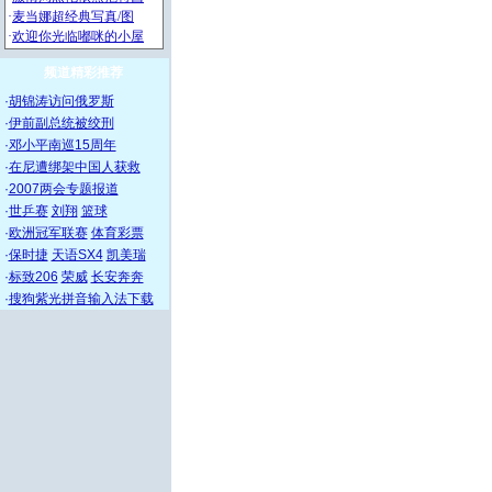
频道精彩推荐
·
胡锦涛访问俄罗斯
·
伊前副总统被绞刑
·
邓小平南巡15周年
·
在尼遭绑架中国人获救
·
2007两会专题报道
·
世乒赛
刘翔
篮球
·
欧洲冠军联赛
体育彩票
·
保时捷
天语SX4
凯美瑞
·
标致206
荣威
长安奔奔
·
搜狗紫光拼音输入法下载