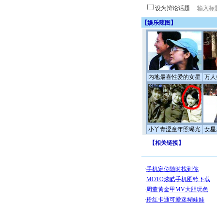
设为辩论话题
【
娱乐辣图
】
内地最喜性爱的女星
万人
小丫青涩童年照曝光
女星
【
相关链接
】