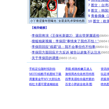
7
图文：台湾
8
图文：韩国
9
青春偶像《
小丫青涩童年照曝光
女星卖乳求荣情色图
10
图文：欧美
【
相关链接
】
·
李保田将演《王保长新篇2》 退出荧屏属谣传
(08/04 
·
搜狐独家视频：李保田“事情来了我也不怕！”
(08/04 
·
李保田回应“戏霸”说：我不会事但也不怕事
(08/04 01
·
李保田方面回应片方反诉 被告认超集不认注水
(08/02
·
关于李保田的调查
(08/03 15:41)