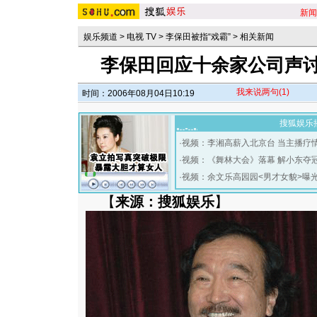
新闻
娱乐频道
>
电视 TV
>
李保田被指“戏霸”
>
相关新闻
李保田回应十余家公司声讨
我来说两句
(1)
时间：2006年08月04日10:19
搜狐娱乐
·
视频：李湘高薪入北京台 当主播疗
·
视频：《舞林大会》落幕 解小东夺
·
视频：余文乐高园园<男才女貌>曝
【
来源：搜狐娱乐
】