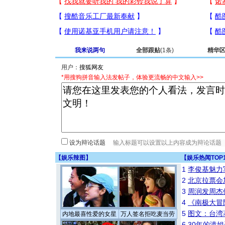
我来说两句
全部跟贴
(1条)
精华
用户：
*用搜狗拼音输入法发帖子，体验更流畅的中文输入>>
设为辩论话题
【
娱乐辣图
】
【
娱乐热闻TOP
1
李俊基魅力
2
北京拉票会
3
周润发周杰
4
《南极大冒
5
图文：台湾
内地最喜性爱的女星
万人签名拒吃麦当劳
6
30年的港