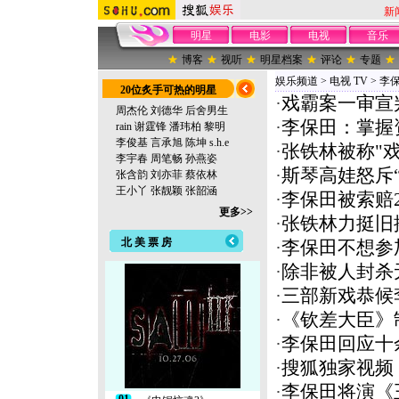
新
明星
电影
电视
音乐
博客
视听
明星档案
评论
专题
娱乐频道
>
电视 TV
>
李保
20位炙手可热的明星
·
戏霸案一审宣
周杰伦
刘德华
后舍男生
·
李保田：掌握
rain
谢霆锋
潘玮柏
黎明
李俊基
言承旭
陈坤
s.h.e
·
张铁林被称"
李宇春
周笔畅
孙燕姿
·
斯琴高娃怒斥
张含韵
刘亦菲
蔡依林
王小丫
张靓颖
张韶涵
·
李保田被索赔
更多>>
·
张铁林力挺旧
北 美 票 房
·
李保田不想参
·
除非被人封杀
·
三部新戏恭候
·
《钦差大臣》
·
李保田回应十
·
搜狐独家视频
·
李保田将演《