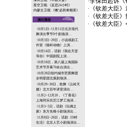
·
李保田起诉《钦
·
深圳卫视:《半路夫妻》
·
星空卫视:《反恐24小时》
·
《钦差大臣》遭
·
内蒙古卫视:《噢!必胜奉顺英》
·
《钦差大臣》
演出预告
·
《钦差大臣》
·
10月1日~11月11日北京现代
舞演出季节9个剧场演…
·
10月3日~29日，小说戏剧工
作室《猫科动物》上演…
·
10月14日，话剧《我在天堂
等你》中国剧院上演…
·
10月18日，第八届上海国际
艺术节开幕70余台演出…
·
10月28日纽约城市芭蕾舞团
全明星团北展剧场演…
·
10月29~30日，歌舞《云岭天
籁》北大百年讲堂演出…
·
11月2~12月20，《丁香花》
上海同乐坊芷江梦工场演…
·
11月3~5日，话剧《玩偶之
家》东方先锋小剧场演出…
·
11月8日~26日，话剧《D样
生活》北京人艺小剧场演出…