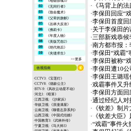
01
《电锯惊魂3》
·
《马背上的法
02
《无间行者》
03
《致命魔术》
·
李保田回应“
04
《父辈的旗帜》
·
李保田首度回
05
《丛林大反攻》
·
关于李保田的
06
《弗莉卡》
07
《年度人物》
·
三部新戏恭候
08
《美版咒怨2》
·
南方都市报：
09
《绝代艳后》
·
李保田“戏霸
10
《夹缝求生》
>>更多
·
李保田被称“
·
李保田遭10公
收视指南
·
李保田王璐瑶传
·
CCTV3:《宝莲灯》
·
戏霸事件又升
·
CCTV8:《德龄公主》
·
BTV-9:《风吹云动星不动》
·
李保田方面回
·
河北1:《暗算》
·
通过经纪人对
·
江西卫视: 《沙家浜》
·
华娱卫视:《浪漫满屋》
·
《钦差》制片
·
云南
卫视:《聊斋志异系列》
·
《钦差大臣》
·
山西卫视:《中国式结婚》
·
中国教育3:《武林外传》
·
“戏霸”事件火
·
宁夏卫视:《马大帅3》