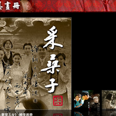
-妻室儿女》-精美画册