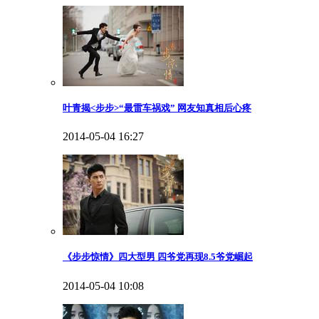
叶青揭<步步>“最雷车祸戏” 网友知真相后心疼
2014-05-04 16:27
《步步惊情》四大型男 四爷党再现8.5爷党崛起
2014-05-04 10:08