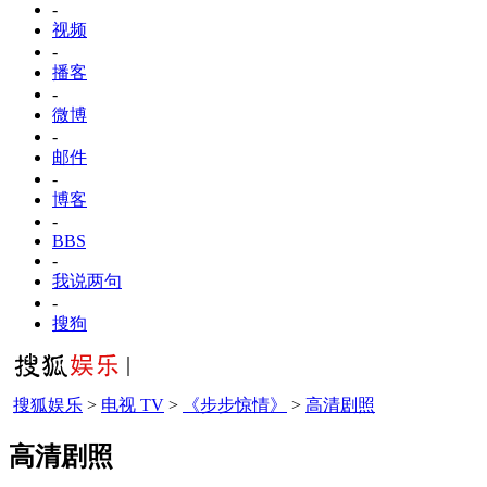
-
视频
-
播客
-
微博
-
邮件
-
博客
-
BBS
-
我说两句
-
搜狗
搜狐娱乐
>
电视 TV
>
《步步惊情》
>
高清剧照
高清剧照