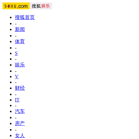
搜狐首页
-
新闻
-
体育
-
S
-
娱乐
-
V
-
财经
-
IT
-
汽车
-
房产
-
女人