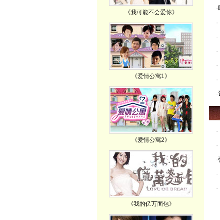
·
《我可能不会爱你》
·
·
·
·
《爱情公寓1》
·
·
·
《爱情公寓2》
·
·
·
·
《我的亿万面包》