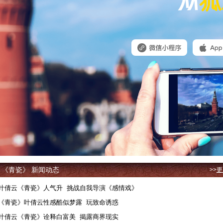
《青瓷》 新闻动态
>>
更
叶倩云《青瓷》人气升 挑战自我导演《感情戏》
《青瓷》叶倩云性感酷似梦露 玩致命诱惑
叶倩云《青瓷》诠释白富美 揭露商界现实