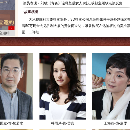
演员表现 - [
刘敏《青瓷》诠释坚强女人
][
杜江获赵宝刚钦点演反角
]
·故事梗概
为承揽胜利大厦拍卖业务，3D拍卖公司总经理张仲平派外甥徐艺
着50万现金去见胜利大厦的开发商左达，准备购买左达签署的拍卖推
1
2
函……
详细
立邀约
国立-饰-颜若水
韩雨芹-饰-曾真
王海燕-饰-唐雯