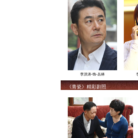
李洪涛-饰-丛林
《青瓷》精彩剧照