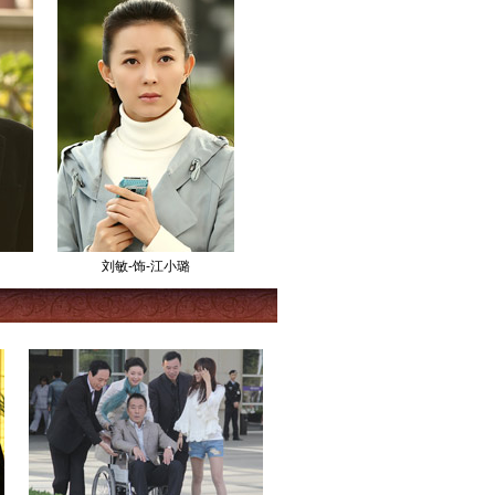
刘敏-饰-江小璐