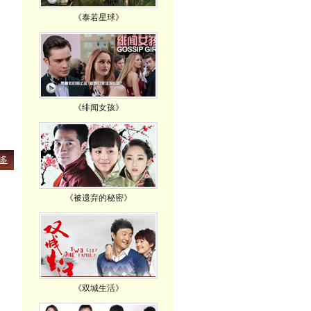
《泰若星球》
《绯闻女孩》
多
《被遗弃的秘密》
《双城生活》