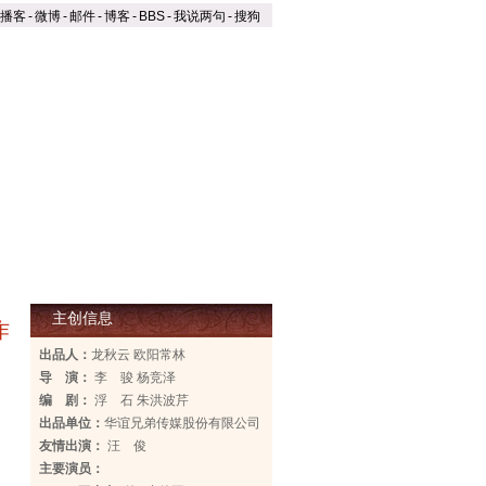
播客
-
微博
-
邮件
-
博客
-
BBS
-
我说两句
-
搜狗
说两句
主创信息
作
出品人：
龙秋云 欧阳常林
导 演：
李 骏 杨竞泽
编 剧：
浮 石 朱洪波芹
出品单位：
华谊兄弟传媒股份有限公司
友情出演：
汪 俊
主要演员：