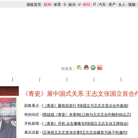
搜狐首页
-
新闻
-
体育
-
S
-
娱乐
-
V
-
财经
-
IT
-
汽车
-
房产
-
女人
-
视频
-
转发至：
信息
|
新闻报道
|
精彩图集
|
各方评论
|
搜狐视频
|
我来
《青瓷》展中国式关系 王志文张国立首合
剧集看点 - [
《青瓷》聚焦拍卖行
][
张国立与王志文首次合作彪戏
]
热拍动态 - [
商战戏《青瓷》杀青
][
杜江称与王志文合作顺利却忐忑
]
开机新闻 - [
《青瓷》开机 众生像曝光
][
张国立王志文自王牌组合
]
幕后花絮 - [
王海燕王志文首演夫妻
][
王志文自爆曾为孩子拒邀约
]