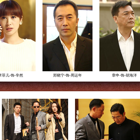
李菲儿-饰-辛然
郑晓宁-饰-周运年
章申-饰-胡海洋