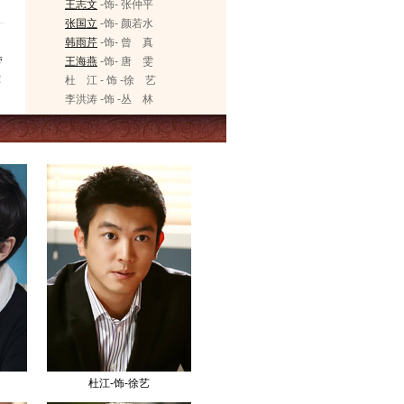
王志文
-饰- 张仲平
张国立
-饰- 颜若水
韩雨芹
-饰- 曾 真
带
王海燕
-饰- 唐 雯
荐
杜 江 - 饰 -徐 艺
李洪涛 -饰 -丛 林
杜江-饰-徐艺