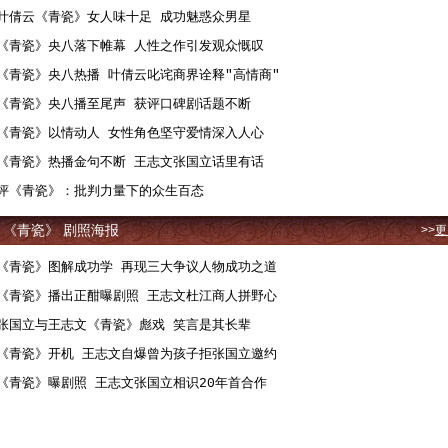
叶倩云《青瓷》女人味十足 成功魅惑众男星
《青瓷》央八落下帷幕 人性之作引发观众慨叹
《青瓷》央八热播 叶倩云叱诧商界诠释"高情商"
《青瓷》央八播至尾声 获评口碑剧话题不断
《青瓷》以情动人 女性角色坚守爱情深入人心
《青瓷》热播金句不断 王志文张国立话里有话
评《青瓷》：批判力量下的众生百态
《青瓷》 剧照海报
>>
更
《青瓷》图解成功学 再现三大争议人物成功之道
《青瓷》播出正酣曝剧照 王志文杜江商人拼野心
张国立与王志文《青瓷》彪戏 笑言是其长辈
《青瓷》开机 王志文自爆曾为孩子拒张国立邀约
《青瓷》曝剧照 王志文张国立相识20年首合作