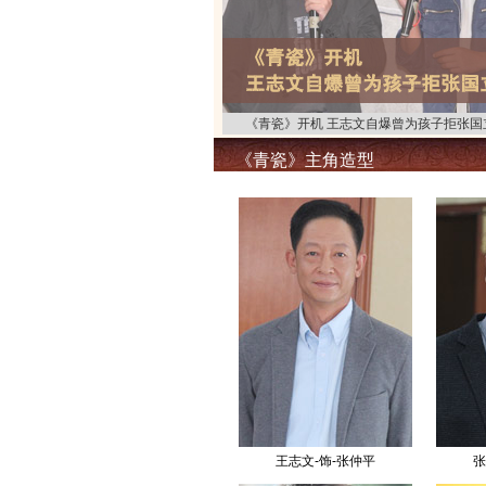
《青瓷》开机 王志文自爆曾为孩子拒张国
《青瓷》主角造型
王志文-饰-张仲平
张