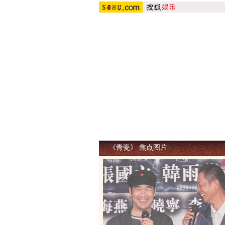
剧集
《青瓷》 焦点图片