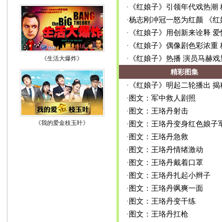
·
《红娘子》引领年代戏热潮 
·
杨志刚冲冠一怒为红颜 《
·
《红娘子》用创新来诠释 爱
·
《红娘子》偶像剧色彩浓重
·
《红娘子》热播 演员马赫
《生活大爆炸》
精彩图集
·
《红娘子》明起二轮播出 揭
·
图文：军中救人剧照
·
图文：王珞丹射击
《我的爱金枝玉叶》
·
图文：王珞丹变身红色娘子
·
图文：王珞丹急救
·
图文：王珞丹情绪激动
·
图文：王珞丹戴着口罩
·
图文：王珞丹扎起小辫子
·
图文：王珞丹飒爽一面
·
图文：王珞丹变干练
·
图文：王珞丹扛枪