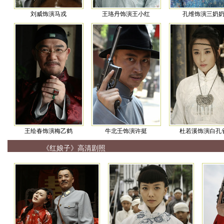
刘威饰演马戎
王珞丹饰演王小红
孔维饰演三奶
王绘春饰演梅乙鹤
牛北壬饰演许挺
杜若溪饰演白孔
《红娘子》高清剧照