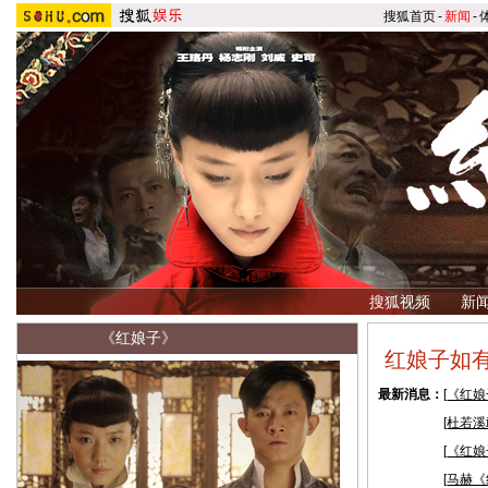
搜狐首页
-
新闻
-
搜狐视频
新
《红娘子》
红娘子如有
最新消息：
[
《红娘
[
杜若溪
[
《红娘
[
马赫《