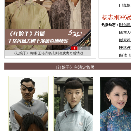
[
《红娘
杨志刚冲冠
热播动态：
[
疑似撞
[
观前人
[
独家荐
[
王珞丹
1
2
3
《红娘子》将播 王珞丹杨志刚演戏离奇感情戏
[
解读《
《红娘子》主演定妆照