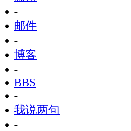
-
邮件
-
博客
-
BBS
-
我说两句
-