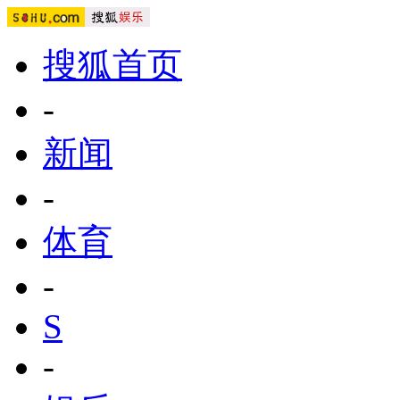
搜狐首页
-
新闻
-
体育
-
S
-