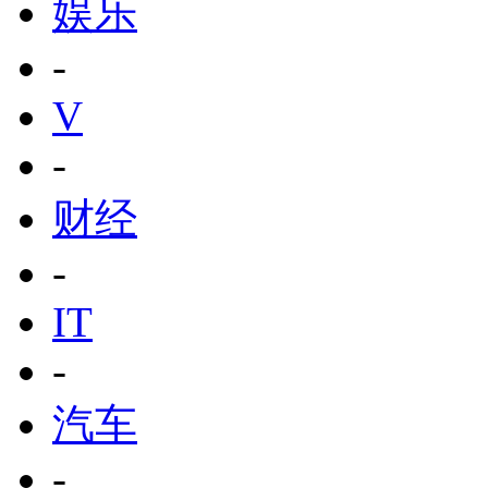
娱乐
-
V
-
财经
-
IT
-
汽车
-