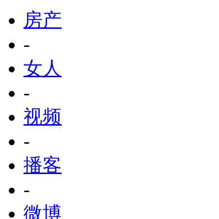
房产
-
女人
-
视频
-
播客
-
微博