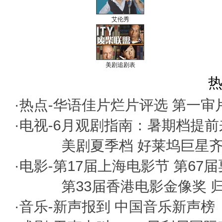
艾伦秀
美剧追剧表
热
·热点-
华语佳片烂片评选
第一审
·电视-
6月观剧指南：暑期档提前
美剧夏季档 好莱坞巨星
·电影-
第17届上海电影节
第67
第33届香港电影金像奖
·音乐-
新声报到
中国音乐新声榜