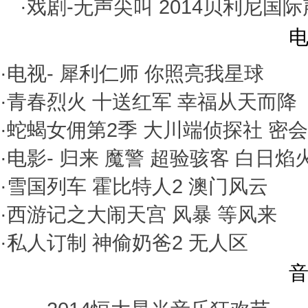
·戏剧-
无声尖叫
2014贝利尼国
电
·电视-
犀利仁师
你照亮我星球
·
青春烈火
十送红军
幸福从天而降
·
蛇蝎女佣第2季
大川端侦探社
密会
·电影-
归来
魔警
超验骇客
白日焰
·
雪国列车
霍比特人2
澳门风云
·
西游记之大闹天宫
风暴
等风来
·
私人订制
神偷奶爸2
无人区
音