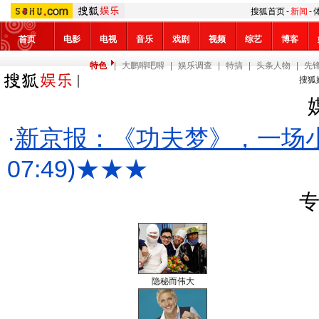
搜狐首页
-
新闻
-
首页
电影
电视
音乐
戏剧
视频
综艺
博客
特色
|
大鹏嘚吧嘚
|
娱乐调查
|
特搞
|
头条人物
|
先
搜狐
·
新京报：《功夫梦》，一场
07:49)
★★★
专
隐秘而伟大