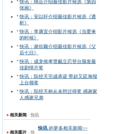
快讯：纳豆介绍最佳影片候选《第四
张画》
快讯：安以轩介绍最佳影片候选《透
析》
快讯：李康宜介绍影片候选《当爱来
的时候》
快讯：谢欣颖介绍最佳影片候选《父
后七日》
快讯：成龙侯孝贤戴立忍登台颁发最
佳剧情片奖
快讯：阮经天完成承诺 带赵又廷海报
上台领奖
快讯：阮经天称从未想过得奖 感谢家
人感谢兄弟
相关新闻
-
快讯
快讯
的更多相关新闻>>
相关图片
-
快