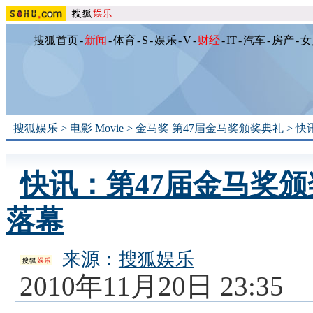
搜狐首页
-
新闻
-
体育
-
S
-
娱乐
-
V
-
财经
-
IT
-
汽车
-
房产
-
女
搜狐娱乐
>
电影 Movie
>
金马奖 第47届金马奖颁奖典礼
>
快
快讯：第47届金马奖
落幕
来源：
搜狐娱乐
2010年11月20日 23:35