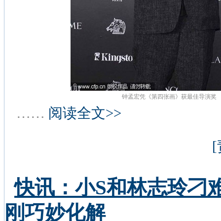
钟孟宏凭《第四张画》获最佳导演奖
……
阅读全文>>
快讯：小S和林志玲刁
刚巧妙化解