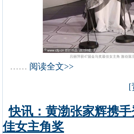
吕丽萍获47届金马奖最佳女主角 激动落
……
阅读全文>>
快讯：黄渤张家辉携手
佳女主角奖