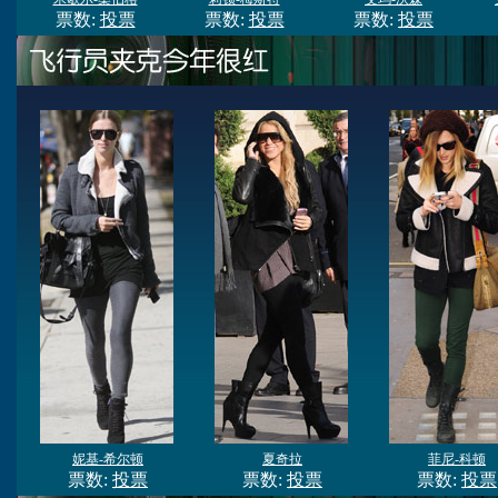
票数:
投票
票数:
投票
票数:
投票
妮基-希尔顿
夏奇拉
菲尼-科顿
票数:
投票
票数:
投票
票数:
投票