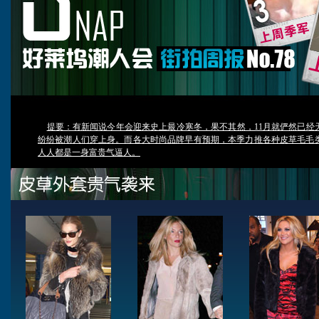
提要：有新闻说今年会迎来史上最冷寒冬，果不其然，11月就俨然已
纷纷被潮人们穿上身。而各大时尚品牌早有预期，本季力推各种皮草毛毛
人人都是一身富贵气逼人。