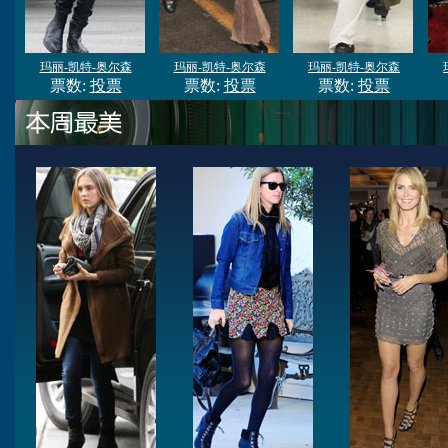
玛丽-凯特-奥尔森
玛丽-凯特-奥尔森
玛丽-凯特-奥尔森
票数:
投票
票数:
投票
票数:
投票