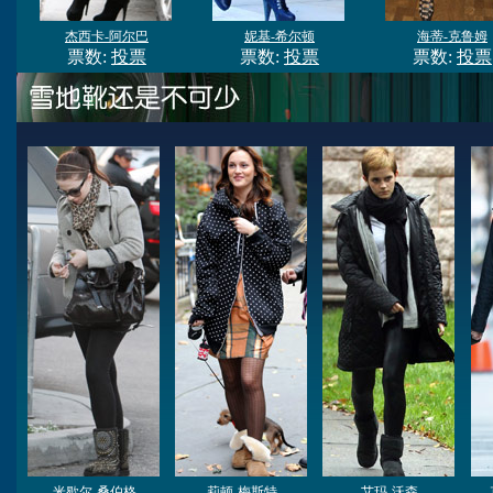
杰西卡-阿尔巴
妮基-希尔顿
海蒂-克鲁姆
票数:
投票
票数:
投票
票数:
投票
米歇尔-桑伯格
莉顿-梅斯特
艾玛-沃森