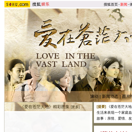
搜狐首页
-
新闻
-
滚动
|
新闻动态
|
图片
《爱在苍茫大地》精彩图集
[提要]
《爱在苍茫大地
[
更多
]
生活来表现一个家庭血
故事：亲情、爱情、友