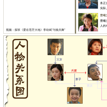
务正
实际
曹曦
曹曦
人的
视频：探班《爱在苍茫大地》李幼斌“与狼共舞”