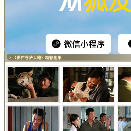
> 《爱在苍茫大地》精彩剧集