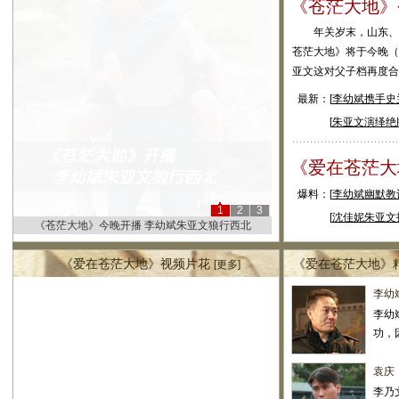
《苍茫大地》
年关岁末，山东、吉
苍茫大地》将于今晚（
亚文这对父子档再度合
最新：[
李幼斌携手史
[
朱亚文演绎绝
《爱在苍茫大
爆料：[
李幼斌幽默教
1
2
3
[
沈佳妮朱亚文
《苍茫大地》今晚开播 李幼斌朱亚文狼行西北
《爱在苍茫大地》视频片花
《爱在苍茫大地》
[
更多
]
李幼
李幼
功，
袁庆
李乃