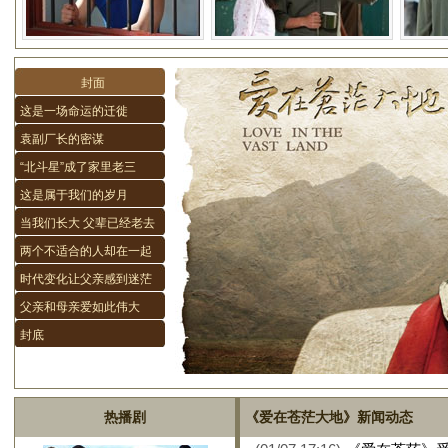
封面
这是一场命运的迁徙
袁副厂长的密谋
“北斗星”成了家里老三
这是属于我们的岁月
当我们长大 父辈已经老去
两个不适合的人却在一起
时代变化让父亲感到迷茫
父亲和母亲爱如此伟大
封底
热播剧
《爱在苍茫大地》新闻动态