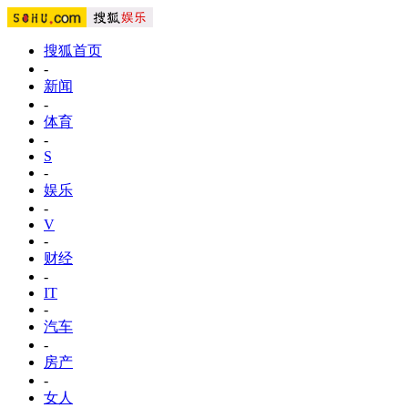
搜狐首页
-
新闻
-
体育
-
S
-
娱乐
-
V
-
财经
-
IT
-
汽车
-
房产
-
女人